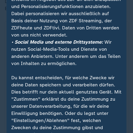
Dazu ausgewählte Topspiele der 2. Fußball-
und Personalisierungsfunktionen anzubieten.
Bundesliga.
Dabei personalisieren wir ausschließlich auf
Basis deiner Nutzung von ZDF Streaming, der
ZDFheute und ZDFtivi. Daten von Dritten werden
von uns nicht verwendet.
• Social Media und externe Drittsysteme:
Wir
nutzen Social-Media-Tools und Dienste von
anderen Anbietern. Unter anderem um das Teilen
von Inhalten zu ermöglichen.
Du kannst entscheiden, für welche Zwecke wir
deine Daten speichern und verarbeiten dürfen.
Dies betrifft nur dein aktuell genutztes Gerät. Mit
Sport
"Zustimmen" erklärst du deine Zustimmung zu
Die Höhepunkte des Bundesliga-
:
unserer Datenverarbeitung, für die wir deine
Spieltags
Einwilligung benötigen. Oder du legst unter
"Einstellungen/Ablehnen" fest, welchen
Alle Spiele, alle Tore und die strittigsten Szenen
Zwecken du deine Zustimmung gibst und