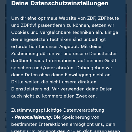
Deine Datenschutzeinstellungen
Um dir eine optimale Website von ZDF, ZDFheute
und ZDFtivi präsentieren zu können, setzen wir
Cookies und vergleichbare Techniken ein. Einige
der eingesetzten Techniken sind unbedingt
erforderlich für unser Angebot. Mit deiner
Zustimmung dürfen wir und unsere Dienstleister
darüber hinaus Informationen auf deinem Gerät
speichern und/oder abrufen. Dabei geben wir
deine Daten ohne deine Einwilligung nicht an
Dritte weiter, die nicht unsere direkten
Dienstleister sind. Wir verwenden deine Daten
11.05.2025 | 7:36 min
auch nicht zu kommerziellen Zwecken.
Zustimmungspflichtige Datenverarbeitung
Außerdem: Wir präsentieren
Zusammenfassungen aller
• Personalisierung:
Die Speicherung von
Bundesliga-Partien
des aktuellen Spieltags - jedes Tor,
bestimmten Interaktionen ermöglicht uns, dein
alle wichtigen Szenen und strittigen Entscheidungen.
Erlebnis im Angebot des ZDF an dich anzupassen