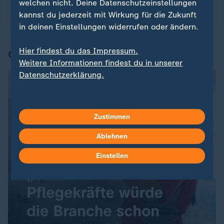
des Spieltags: Die Highlights aller Partien in
welchen nicht. Deine Datenschutzeinstellungen
kompakten Videos.
kannst du jederzeit mit Wirkung für die Zukunft
in deinen Einstellungen widerrufen oder ändern.
Hier findest du das Impressum.
Gesagt
Weitere Informationen findest du in unserer
Datenschutzerklärung.
Zustimmen
Ablehnen
Einstellen