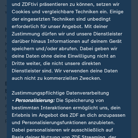
und ZDFtivi präsentieren zu können, setzen wir
Jahr hinein über der Zwei-Prozent-Marke festsetzen
Cookies und vergleichbare Techniken ein. Einige
wird.
der eingesetzten Techniken sind unbedingt
erforderlich für unser Angebot. Mit deiner
Heilige drei Könige:
Etwa 300.000 Sternsinger ziehen
Zustimmung dürfen wir und unsere Dienstleister
heute durch Deutschland und sammeln Spenden für
darüber hinaus Informationen auf deinem Gerät
Kinder in Not. Im letzten Jahr kamen so mehr als 45
speichern und/oder abrufen. Dabei geben wir
Millionen Euro zusammen. In Bayern, Baden-
deine Daten ohne deine Einwilligung nicht an
Württemberg und Sachsen-Anhalt ist heute zudem
Dritte weiter, die nicht unsere direkten
Feiertag.
Dienstleister sind. Wir verwenden deine Daten
auch nicht zu kommerziellen Zwecken.
Bei der 73. Vierschanzentournee fällt die
Entscheidung:
Die drei Österreicher Stefan Kraft, Jan
Zustimmungspflichtige Datenverarbeitung
Hörl und Daniel Tschofenig werden den Gesamtsieg
• Personalisierung:
Die Speicherung von
aller Voraussicht nach unter sich ausmachen. Die
bestimmten Interaktionen ermöglicht uns, dein
Skisprung-Fans in Bischofshofen können sich auf ein
Erlebnis im Angebot des ZDF an dich anzupassen
packendes Finale freuen. Das ZDF überträgt live.
und Personalisierungsfunktionen anzubieten.
Dabei personalisieren wir ausschließlich auf
Basis deiner Nutzung von ZDF Streaming, der