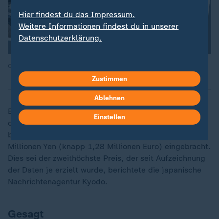
Hier findest du das Impressum.
Weitere Informationen findest du in unserer
Datenschutzerklärung.
Quelle: ZDF / AP
Zustimmen
Ablehnen
Ein Blauflossen-Thunfisch hat bei der ersten Auktion
Einstellen
des neuen Jahres auf einem auch bei Touristen
beliebten Fischmarkt in Tokio am Sonntag 207
Millionen Yen (knapp 1,28 Millionen Euro) eingebracht.
Dies sei der zweithöchste Preis, der seit Aufzeichnung
der Daten je erzielt wurde, berichtete die japanische
Nachrichtenagentur Kyodo.
Gesagt