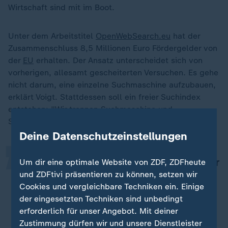
Wirtschaft sind mit im Boot.
Unter dem Arbeitstitel
OpenWebSearch.eu
hat der
Zusammenschluss 8,5 Millionen Euro Fördergelder von
der
EU
erhalten. Der Ansatz unterscheidet sich von
vorherigen, allesamt gescheiterten Versuchen. Es gehe
nicht darum, eine einzelne Suchmaschine aufzubauen,
„
erklärt Voigt. Stattdessen soll ein freier Suchindex
entstehen: "Wir trennen Suchmaschine und
Suchindex."
Deine Datenschutzeinstellungen
Unser Ziel ist es, ein Verzeichnis aller
Um dir eine optimale Website von ZDF, ZDFheute
und ZDFtivi präsentieren zu können, setzen wir
Inhalte des World Wide Webs als
Cookies und vergleichbare Techniken ein. Einige
öffentliche Dienstleistung zur
der eingesetzten Techniken sind unbedingt
Verfügung zu stellen.
erforderlich für unser Angebot. Mit deiner
Zustimmung dürfen wir und unsere Dienstleister
Dr. Stefan Voigt, Initiator des Vereins Open Search Foundation