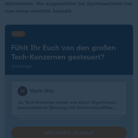
Alternativen. Nur ausgerechnet bei Suchmaschinen hat
man keine wirkliche Auswahl.
BETA
Fühlt Ihr Euch von den großen
Tech-Konzernen gesteuert?
14 Beiträge
Marie May
M
Ja, Tech-Konzerne lenken uns durch Algorithmen,
personalisierte Werbung und Informationsfilter.
Doch wir sind nicht machtlos – wir können
bewusst hinterfragen, Alternativen nutzen und
unsere Einstellungen anpassen.
Was denkst du dazu?