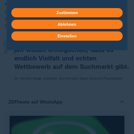
Kann der Plan tatsächlich gelingen? "Das ist ein
„
großes Vorhaben", sagt Voigt und führt kämpferisch
Zustimmen
aus: "Die aktuelle Situation ist auf Dauer nicht
Ablehnen
hinnehmbar."
Einstellen
Wir wollen ermöglichen, dass es
endlich Vielfalt und echten
Wettbewerb auf dem Suchmarkt gibt.
Dr. Stefan Voigt, Initiator des Vereins Open Search Foundation
ZDFheute auf WhatsApp