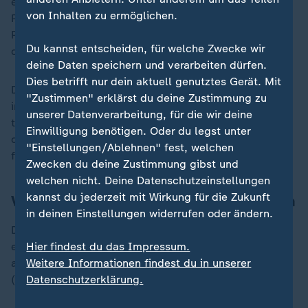
entwickelt. Am Informatikinstitut der Universität
von Inhalten zu ermöglichen.
Passau beispielsweise forscht man zu freien Crawler-
Programmen, die das Internet nach neuen Inhalten
Du kannst entscheiden, für welche Zwecke wir
durchforsten.
deine Daten speichern und verarbeiten dürfen.
Dies betrifft nur dein aktuell genutztes Gerät. Mit
Darüber hinaus beschäftigen sich Arbeitsgruppen
"Zustimmen" erklärst du deine Zustimmung zu
innerhalb des Vereins Open Search Foundation mit
unserer Datenverarbeitung, für die wir deine
technischen, rechtlichen und ethischen Fragen. Sie
Einwilligung benötigen. Oder du legst unter
diskutieren beispielsweise, wie ein transparenter und
"Einstellungen/Ablehnen" fest, welchen
fairer Suchalgorithmus aussehen könnte.
Zwecken du deine Zustimmung gibst und
welchen nicht. Deine Datenschutzeinstellungen
kannst du jederzeit mit Wirkung für die Zukunft
Vielfalt auf dem Suchmarkt ermöglichen
in deinen Einstellungen widerrufen oder ändern.
Der Förderzeitraum endet im August 2025. Das Ziel ist
es, bis dahin 50 Prozent des weltweiten Webs
Hier findest du das Impressum.
abzudecken. Derzeit sind es 3,1 Milliarden URLs
Weitere Informationen findest du in unserer
(einzelne Unterseiten) in 185 Sprachen.
Datenschutzerklärung.