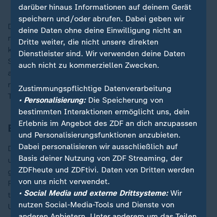
darüber hinaus Informationen auf deinem Gerät
speichern und/oder abrufen. Dabei geben wir
Diesen Index würden gleichermaßen
deine Daten ohne deine Einwilligung nicht an
nichtkommerzielle oder kommerzielle Anbieter nutzen
Dritte weiter, die nicht unsere direkten
können, so Voigt: "Dann könnten universelle
Dienstleister sind. Wir verwenden deine Daten
Suchmaschinen für alles Mögliche entstehen, aber
auch nicht zu kommerziellen Zwecken.
auch spezialisierte Suchangebote, etwa nur für
regionale Inhalte, Chat-basierte Suche, einzelne
Zustimmungspflichtige Datenverarbeitung
Themenbereiche oder wissenschaftliche Studien."
• Personalisierung:
Die Speicherung von
bestimmten Interaktionen ermöglicht uns, dein
Erlebnis im Angebot des ZDF an dich anzupassen
Europaweite Zusammenarbeit
und Personalisierungsfunktionen anzubieten.
Dabei personalisieren wir ausschließlich auf
Die Umsetzung erfordert enorme Rechenkapazitäten
Basis deiner Nutzung von ZDF Streaming, der
und viel Know-how. Zum OpenWebSearch-Konsortium
ZDFheute und ZDFtivi. Daten von Dritten werden
gehören daher große Rechenzentren wie das Leibniz-
von uns nicht verwendet.
Rechenzentrum in München oder IT4Innovations der
• Social Media und externe Drittsysteme:
Wir
tschechischen Universtität Ostrava. An verschiedenen
nutzen Social-Media-Tools und Dienste von
Universitäten werden einzelne technische Bausteine
anderen Anbietern. Unter anderem um das Teilen