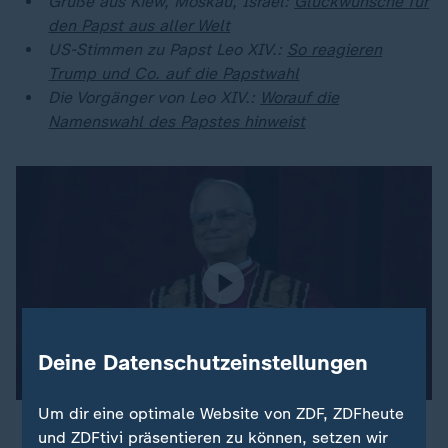
Grüße aus Kiew, Moskau, Israel:
Glückwünsche für
den Papst aus aller Welt
US-Stimmen zu Papst Leo XIV.:
So reagieren
Trump und Co. auf die Papstwahl
Die Vorgänger von Leo XIV.:
Worauf die
Namenswahl des Papstes hinweist
Deine Datenschutzeinstellungen
Um dir eine optimale Website von ZDF, ZDFheute
und ZDFtivi präsentieren zu können, setzen wir