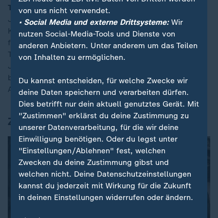
Tod nach Abifeier - Gericht verkündet Urteil:
Ein 20-
von uns nicht verwendet.
Jähriger stirbt im Juni 2024 nach massiver Gewalt im
• Social Media und externe Drittsysteme:
Wir
Kurpark von Bad Oeynhausen. Die Staatsanwaltschaft
nutzen Social-Media-Tools und Dienste von
fordert neun Jahre Jugendstrafe wegen Raubes mit
anderen Anbietern. Unter anderem um das Teilen
Todesfolge und versuchten Mordes für den heute 19
von Inhalten zu ermöglichen.
Jahre alten angeklagten Syrer. Der Fall hatte
bundesweit eine Debatte über Zuwanderung und
Du kannst entscheiden, für welche Zwecke wir
Abschiebung ausgelöst.
deine Daten speichern und verarbeiten dürfen.
Dies betrifft nur dein aktuell genutztes Gerät. Mit
"Zustimmen" erklärst du deine Zustimmung zu
Zahl des Tages
unserer Datenverarbeitung, für die wir deine
Einwilligung benötigen. Oder du legst unter
"Einstellungen/Ablehnen" fest, welchen
Zwecken du deine Zustimmung gibst und
welchen nicht. Deine Datenschutzeinstellungen
kannst du jederzeit mit Wirkung für die Zukunft
in deinen Einstellungen widerrufen oder ändern.