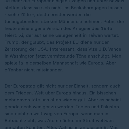
Je mehr die Europäer Einigkeit zeigen und unter Beweis
stellen, dass sie sich nicht ins Bockshorn jagen lassen
- siehe Zölle -, desto ernster werden die
tonangebenden, starken Männer sie nehmen. Putin, der
heute seine eigene Version des Kriegsendes 1945
feiert. Xi, der auf seine Gelegenheit in Taiwan wartet.
Trump, der glaubt, das Projekt EU diene nur der
Zerstörung der
USA
. Interessant, dass Vize J.D. Vance
in Washington jetzt vermittelnde Töne anschlägt. Man
spiele ja in derselben Mannschaft wie Europa. Aber
offenbar nicht miteinander.
Der Europatag gilt nicht nur der Einheit, sondern auch
dem Frieden. Weit über Europa hinaus. Ein bisschen
mehr davon täte uns allen wieder gut. Aber es scheint
gerade noch weniger zu werden. Indien und Pakistan
sind nicht so weit weg von Europa, wenn man in
Betracht zieht, was Atommächte im Streit weltweit
anrichten könnten. Alles Wahnsinn an diesem 9. Mai.