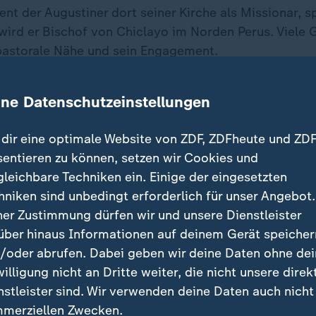
ent der Augustiner dort seiner Kirche als Missionar, s
wird er Bischof von Chiclayo im Norden Perus. Viele 
pastorale Nähe und sein Engagement.
 der Augustinerorden zu seinem weltweiten Leiter. Für
ine Datenschutzeinstellungen
 Prevost nach Rom. In der Generalkurie seines Orde
r US-Amerikaner seit seiner erneuten Rückkehr nach 
dir eine optimale Website von ZDF, ZDFheute und ZDF
sentieren zu können, setzen wir Cookies und
gleichbare Techniken ein. Einige der eingesetzten
 nach Rom
hniken sind unbedingt erforderlich für unser Angebot.
ner Zustimmung dürfen wir und unsere Dienstleister
hn
Papst Franziskus
kennen, der ihn schließlich als Leit
über hinaus Informationen auf deinem Gerät speicher
 in den Vatikan holte und zum Kardinal machte. Zugl
/oder abrufen. Dabei geben wir deine Daten ohne de
h Präsident der Päpstlichen Lateinamerika-Kommissio
willigung nicht an Dritte weiter, die nicht unsere direk
nstleister sind. Wir verwenden deine Daten auch nicht
merziellen Zwecken.