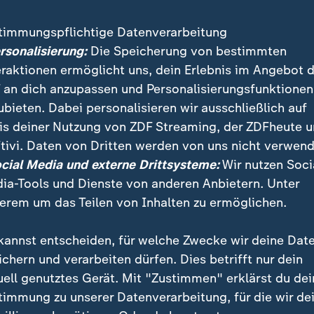
Robert F. Prevost aus USA
:
Papst Leo XIV.
timmungspflichtige Datenverarbeitung
alle Entwicklu
ersonalisierung:
Die Speicherung von bestimmten
eraktionen ermöglicht uns, dein Erlebnis im Angebot 
Der neue Papst ist gew
 an dich anzupassen und Personalisierungsfunktionen
sich Leo XIV. und start
ubieten. Dabei personalisieren wir ausschließlich auf
großen Messe. Wann d
is deiner Nutzung von ZDF Streaming, der ZDFheute 
Amtseinführung stattfi
tivi. Daten von Dritten werden von uns nicht verwend
offen - alles zur Papst
ocial Media und externe Drittsysteme:
Wir nutzen Soci
Liveblog.
ia-Tools und Dienste von anderen Anbietern. Unter
erem um das Teilen von Inhalten zu ermöglichen.
mit Video
14:34
kannst entscheiden, für welche Zwecke wir deine Dat
ichern und verarbeiten dürfen. Dies betrifft nur dein
V. nicht nur einen weltweit organisierten Orden, sond
uell genutztes Gerät. Mit "Zustimmen" erklärst du dei
sche Weltkirche mit ihren 1,4 Milliarden Mitgliedern 
timmung zu unserer Datenverarbeitung, für die wir de
s in Richtung einer Kirche mit mehr Teilhabe aller Gl