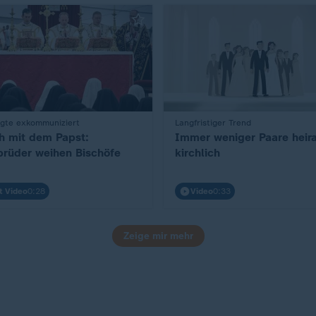
igte exkommuniziert
Langfristiger Trend
:
h mit dem Papst:
Immer weniger Paare heir
brüder weihen Bischöfe
kirchlich
t Video
0:28
Video
0:33
Zeige mir mehr