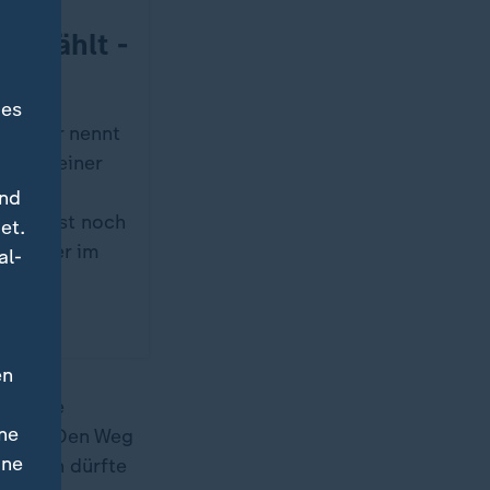
 gewählt -
ngen
des
ählt. Er nennt
et mit einer
ie
und
ndet, ist noch
et.
wahl hier im
al-
en
ern die
ne
leiten. Den Weg
ine
äubigen dürfte