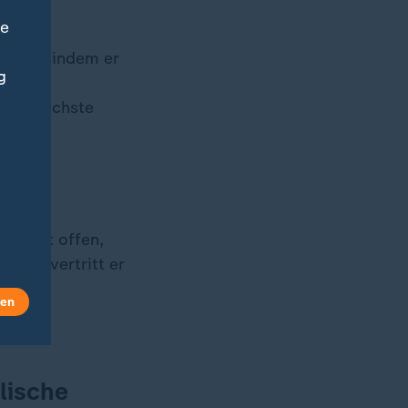
ne
ngert, indem er
g
. Den
 der nächste
and
Prevost offen,
nälen vertritt er
 Papst
len
lische