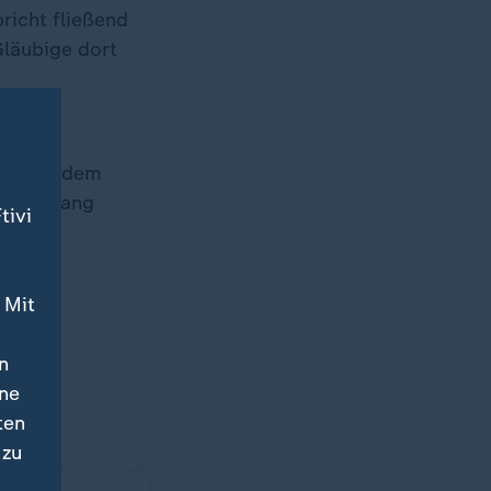
pricht fließend
Gläubige dort
 zwei
ns nahe dem
Rom Anfang
tivi
 Mit
er der
n
eich
ine
n.
ten
 zu