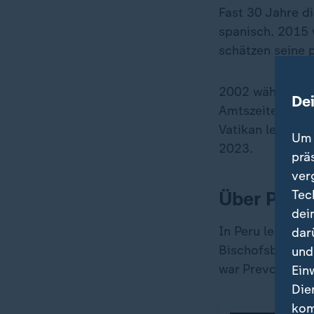
Fast 30 Jahre di
spanisch. 2015 
schätzen seine 
2002 wählte ihn
De
Amtszeiten ging
Vatikan lebt de
Um 
2023.
prä
ver
Über Peru
Tec
dei
In Peru lernte i
dar
Bischofsbehörde
und
war Prevost auc
Ein
Die
kom