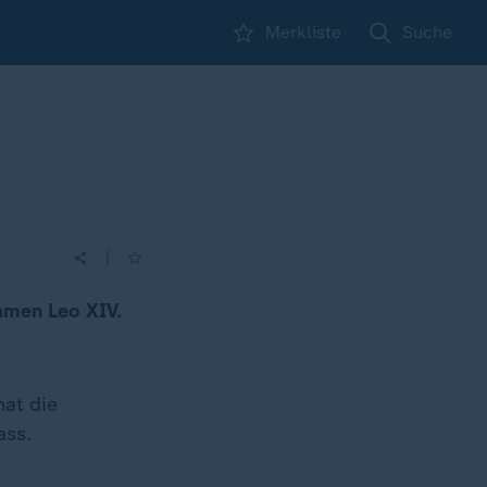
Merkliste
Suche
|
Namen Leo XIV.
hat die
ass.