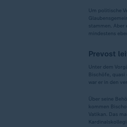
Um politische V
Glaubensgemeins
stammen. Aber d
mindestens eben
Prevost le
Unter dem Vorgä
Bischöfe, quasi 
war er in den v
Über seine Behö
kommen Bischofs
Vatikan. Das ma
Kardinalskollegi