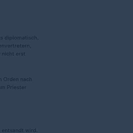
s diplomatisch,
envertretern,
 nicht erst
in Orden nach
um Priester
 entsandt wird.