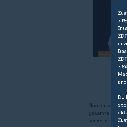
Zus
• P
Int
ZDF
anz
Bas
Liveblog
ZDF
• S
Med
and
Du 
spe
Nun muss Leo XI
akt
gesamte katholi
Zus
seines Vorgänger