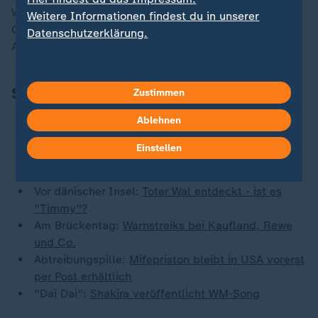
Wunder von Bern, die Schande von Gijon, die Hand
Weitere Informationen findest du in unserer
Gottes sowie viele weitere unvergessene Spiele und
Datenschutzerklärung.
Akteure.
Schlagzeilen
Zustimmen
Ablehnen
Mit 83 Jahren:
Fernsehstar Günther Maria Halmer
ist tot
Einstellen
Russland und Ukraine:
Größerer Austausch von
Gefangenen
Vor dänischer Insel:
Toter Wal entdeckt - ist es
"Timmy"?
Am Brückentag:
Warnstreiks bei Kaufland, Rewe
und Co.
Abtreibungspille:
Mifepriston bleibt in USA vorerst
per Post erhältlich
"Dai Dai":
Shakira veröffentlicht WM-Song