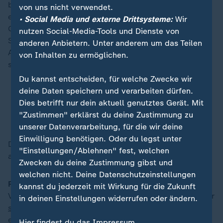
beantworten haben. Wird Manuel Neuer doch noch
von uns nicht verwendet.
einmal reaktiviert? Wer soll den verletzten Serge
• Social Media und externe Drittsysteme:
Wir
Gnabry als Zehner ersetzen? Und wer ist eigentlich als
nutzen Social-Media-Tools und Dienste von
Stoßstürmer eingeplant, wo doch Kai Havertz beim FC
anderen Anbietern. Unter anderem um das Teilen
Arsenal und Nick Woltemade bei Newcastle United
von Inhalten zu ermöglichen.
selten in der Startelf stehen?
Du kannst entscheiden, für welche Zwecke wir
deine Daten speichern und verarbeiten dürfen.
Nagelsmann am Samstagabend im ZDF: Was sagt
Dies betrifft nur dein aktuell genutztes Gerät. Mit
der Bundestrainer im Sportstudio zu Manuel
"Zustimmen" erklärst du deine Zustimmung zu
Neuer?
unserer Datenverarbeitung, für die wir deine
Einwilligung benötigen. Oder du legst unter
Das aktuelle sportstudio läuft
morgen live im Stream
"Einstellungen/Ablehnen" fest, welchen
ab 22:30 Uhr und ab 23 Uhr im TV.
Zwecken du deine Zustimmung gibst und
welchen nicht. Deine Datenschutzeinstellungen
Fußball:
Die Weltmeisterschaft rückt näher, die
kannst du jederzeit mit Wirkung für die Zukunft
Vorfreude steigt. Ein guter Zeitpunkt, sich an einige der
in deinen Einstellungen widerrufen oder ändern.
spektakulärsten Partien der WM-Geschichte
zu
erinnern. Autor Ralf Lorenzen blickt zurück auf das
Hier findest du das Impressum.