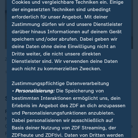
Cookies und vergleichbare Techniken ein. Einige
der eingesetzten Techniken sind unbedingt
erforderlich für unser Angebot. Mit deiner
Zustimmung dürfen wir und unsere Dienstleister
darüber hinaus Informationen auf deinem Gerät
speichern und/oder abrufen. Dabei geben wir
deine Daten ohne deine Einwilligung nicht an
Dritte weiter, die nicht unsere direkten
ZDF Volle Kanne, 15.05.2026, 9:05 Uhr
Dienstleister sind. Wir verwenden deine Daten
auch nicht zu kommerziellen Zwecken.
15.05.2026 | 5:03 min
Zustimmungspflichtige Datenverarbeitung
• Personalisierung:
Die Speicherung von
Sport
bestimmten Interaktionen ermöglicht uns, dein
Erlebnis im Angebot des ZDF an dich anzupassen
Fußball:
Morgen ist Fußball-Bundestrainer Julian
und Personalisierungsfunktionen anzubieten.
Nagelsmann Gast im aktuellen sportstudio. Im
Dabei personalisieren wir ausschließlich auf
Gespräch mit Jochen Breyer wird Nagelsmann wichtige
Basis deiner Nutzung von ZDF Streaming, der
Fragen im Hinblick auf seinen WM-Kader zu
ZDFheute und ZDFtivi. Daten von Dritten werden