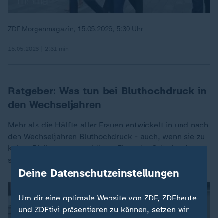
ZDF Morgenmagazin, 15.05.2026, 5:30 Uhr
15.05.2026 | 2:31 min
Ratgeber: Was tun bei Bluthochdruck in
den Wechseljahren
Mehr als die Hälfte aller Frauen entwickelt in und nach
den Wechseljahren Bluthochdruck - auch, wenn sie zu
keiner Risikogruppe gehören. Einer der Gründe: der
sinkende Östrogenspiegel.
Deine Datenschutzeinstellungen
Um dir eine optimale Website von ZDF, ZDFheute
und ZDFtivi präsentieren zu können, setzen wir