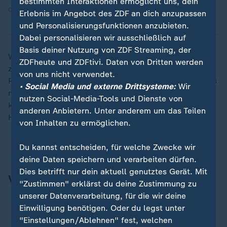
bestimmten Interaktionen ermöglicht uns, dein
Quelle: dpa
Erlebnis im Angebot des ZDF an dich anzupassen
und Personalisierungsfunktionen anzubieten.
Dabei personalisieren wir ausschließlich auf
Basis deiner Nutzung von ZDF Streaming, der
Wer in der Nacht in den Himmel geschaut hat, dem
ZDFheute und ZDFtivi. Daten von Dritten werden
zeigte sich vielerorts ein besonderes Schauspiel:
von uns nicht verwendet.
Polarlichter strahlten in leuchtenden Farben - sogar bis
• Social Media und externe Drittsysteme:
Wir
nach Bayern. Und wer sie verpasst hat: Auch in den
nutzen Social-Media-Tools und Dienste von
kommenden zwei Nächten könnte das Spektakel am
anderen Anbietern. Unter anderem um das Teilen
Himmel zu sehen sein.
von Inhalten zu ermöglichen.
Polarlichter besonders weit im Süden zu sehen
Du kannst entscheiden, für welche Zwecke wir
deine Daten speichern und verarbeiten dürfen.
Dies betrifft nur dein aktuell genutztes Gerät. Mit
Video des Tages
"Zustimmen" erklärst du deine Zustimmung zu
unserer Datenverarbeitung, für die wir deine
Einwilligung benötigen. Oder du legst unter
"Einstellungen/Ablehnen" fest, welchen