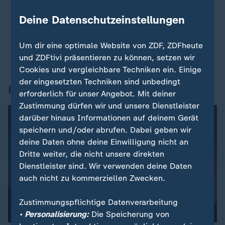
Solidarität
Deine Datenschutzeinstellungen
In fast allen Bundesländern:
Zahl der
Einschulungen sinkt weiter
Infineon-Chef:
So ließen sich Chip-Engpässe
Um dir eine optimale Website von ZDF, ZDFheute
verhindern
und ZDFtivi präsentieren zu können, setzen wir
Cookies und vergleichbare Techniken ein. Einige
der eingesetzten Techniken sind unbedingt
Bild des Tages
erforderlich für unser Angebot. Mit deiner
Zustimmung dürfen wir und unsere Dienstleister
darüber hinaus Informationen auf deinem Gerät
speichern und/oder abrufen. Dabei geben wir
deine Daten ohne deine Einwilligung nicht an
Dritte weiter, die nicht unsere direkten
Dienstleister sind. Wir verwenden deine Daten
auch nicht zu kommerziellen Zwecken.
Zustimmungspflichtige Datenverarbeitung
• Personalisierung:
Die Speicherung von