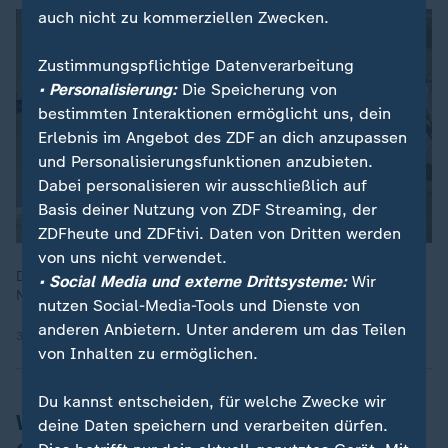
auch nicht zu kommerziellen Zwecken.
Zustimmungspflichtige Datenverarbeitung
• Personalisierung:
Die Speicherung von
bestimmten Interaktionen ermöglicht uns, dein
Erlebnis im Angebot des ZDF an dich anzupassen
und Personalisierungsfunktionen anzubieten.
Dabei personalisieren wir ausschließlich auf
Basis deiner Nutzung von ZDF Streaming, der
ZDFheute und ZDFtivi. Daten von Dritten werden
von uns nicht verwendet.
Die Maria-Leo-Grundschule in Berlin-Pankow gehörte zu den
• Social Media und externe Drittsysteme:
Wir
Nominierten für den deutschen Schulpreis 2025.
nutzen Social-Media-Tools und Dienste von
anderen Anbietern. Unter anderem um das Teilen
30.09.2025 | 2:29 min
von Inhalten zu ermöglichen.
Du kannst entscheiden, für welche Zwecke wir
Weniger Einschulungen an
deine Daten speichern und verarbeiten dürfen.