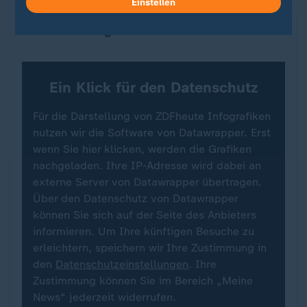
Einstellen
Die Zahl der Einschulungen geht zurück
ZDFheute Infografik
Ein Klick für den Datenschutz
Für die Darstellung von ZDFheute Infografiken
nutzen wir die Software von Datawrapper. Erst
wenn Sie hier klicken, werden die Grafiken
nachgeladen. Ihre IP-Adresse wird dabei an
externe Server von Datawrapper übertragen.
Über den Datenschutz von Datawrapper
können Sie sich auf der Seite des Anbieters
informieren. Um Ihre künftigen Besuche zu
erleichtern, speichern wir Ihre Zustimmung in
den
Datenschutzeinstellungen
. Ihre
Zustimmung können Sie im Bereich „Meine
News“ jederzeit widerrufen.