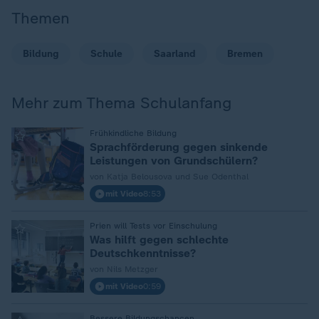
Themen
Bildung
Schule
Saarland
Bremen
Mehr zum Thema Schulanfang
:
Frühkindliche Bildung
Sprachförderung gegen sinkende
Leistungen von Grundschülern?
von Katja Belousova und Sue Odenthal
mit Video
8:53
:
Prien will Tests vor Einschulung
Was hilft gegen schlechte
Deutschkenntnisse?
von Nils Metzger
mit Video
0:59
Bessere Bildungschancen