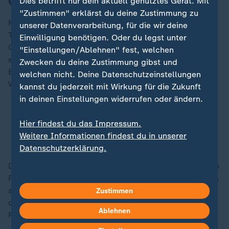
Grundschulen, mehr an Förderschulen
Dies betrifft nur dein aktuell genutztes Gerät. Mit
"Zustimmen" erklärst du deine Zustimmung zu
Mit 93 Prozent bundesweit startete der überwiegende
unserer Datenverarbeitung, für die wir deine
Teil der Kinder die Schullaufbahn an einer
Einwilligung benötigen. Oder du legst unter
Grundschule. 3,5 Prozent wurden an Förderschulen
"Einstellungen/Ablehnen" fest, welchen
eingeschult, 2,5 Prozent an Schularten mit drei
Zwecken du deine Zustimmung gibst und
Bildungsgängen sowie 0,9 Prozent an Freien
welchen nicht. Deine Datenschutzeinstellungen
Waldorfschulen.
kannst du jederzeit mit Wirkung für die Zukunft
in deinen Einstellungen widerrufen oder ändern.
Tipps zur Einschulung: Schultüte basteln und
Hier findest du das Impressum.
clever befüllen
Weitere Informationen findest du in unserer
So gelingt der Schulanfang in der Grundschule
Datenschutzerklärung.
Die Zahl der Schulanfängerinnen und Schulanfänger an
Förderschulen stieg um 0,5 Prozent. Sie sank dagegen
an Grundschulen (minus 2,3 Prozent), Schularten mit
Zustimmen
drei Bildungsgängen (minus 2,0 Prozent) sowie an
Ablehnen
Freien Waldorfschulen (minus 4,0 Prozent).