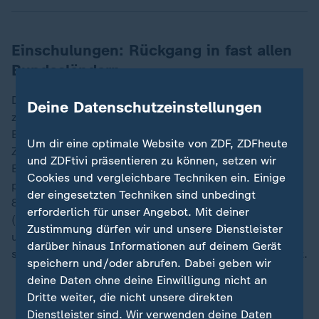
Einschulungen: Rückgang in fast allen
Bundesländern
Die Zahl der Einschulungen liegt dem Bundesamt
Deine Datenschutzeinstellungen
zufolge im aktuellen Schuljahr in fast allen
Bundesländern unter dem Vorjahresniveau - bei den
Um dir eine optimale Website von ZDF, ZDFheute
Zahlen handelt es sich teils noch um vorläufige
und ZDFtivi präsentieren zu können, setzen wir
Ergebnisse oder geschätzte Werte. Den größten
Cookies und vergleichbare Techniken ein. Einige
prozentualen Rückgang gab es demnach mit minus
der eingesetzten Techniken sind unbedingt
8,5 Prozent im
Saarland
, gefolgt von Sachsen-Anhalt
erforderlich für unser Angebot. Mit deiner
(minus 5,6 Prozent), Thüringen (minus 5,5 Prozent)
Zustimmung dürfen wir und unsere Dienstleister
und Berlin (minus 4,2 Prozent). Lediglich in
Bremen
darüber hinaus Informationen auf deinem Gerät
stieg die Zahl der Einschulungen leicht um 0,6 Prozent.
speichern und/oder abrufen. Dabei geben wir
deine Daten ohne deine Einwilligung nicht an
Prognose: 600.000 zusätzliche Schüler bis 2032
Dritte weiter, die nicht unsere direkten
Dienstleister sind. Wir verwenden deine Daten