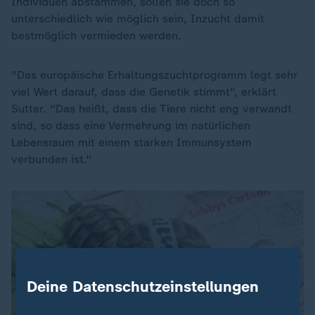
Individuen abstammen, sollen sie doch so
unterschiedlich wie möglich sein, Inzucht damit
bestmöglich vermieden werden.
"Das europäische Erhaltungszuchtprogramm legt sehr
viel Wert darauf, dass die Genetik stimmt", erklärt
Sutter. "Das heißt, dass die Tiere nicht eng verwandt
sind, so dass eine Vermehrung im natürlichen
Lebensraum mit einem starken Immunsystem
verbunden ist."
Deine Datenschutzeinstellungen