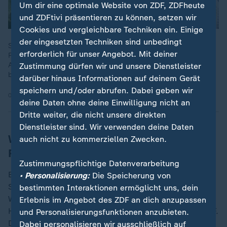
Um dir eine optimale Website von ZDF, ZDFheute
und ZDFtivi präsentieren zu können, setzen wir
Cookies und vergleichbare Techniken ein. Einige
der eingesetzten Techniken sind unbedingt
Schlangen, Chamäleons, Geckos – immer wieder landen
erforderlich für unser Angebot. Mit deiner
Reptilien durch illegalen Handel in Deutschland. Eine
Auffangstation in Bayern kämpft gegen die Exporte und die
Zustimmung dürfen wir und unsere Dienstleister
bestehenden Gesetzeslücken.
darüber hinaus Informationen auf deinem Gerät
speichern und/oder abrufen. Dabei geben wir
01.12.2025 | 4:00 min
deine Daten ohne deine Einwilligung nicht an
Dritte weiter, die nicht unsere direkten
Dienstleister sind. Wir verwenden deine Daten
Wanderroute der Leitkuh auf dem
auch nicht zu kommerziellen Zwecken.
Rechner
Zustimmungspflichtige Datenverarbeitung
Ein paar der Auswilderungskandidaten, wie die Leitkuh
• Personalisierung:
Die Speicherung von
Spirgit, sind mit Sendehalsbändern ausgerüstet. Ihre
bestimmten Interaktionen ermöglicht uns, dein
Wanderrouten landen so auf dem Rechner von Aurel
Erlebnis im Angebot des ZDF an dich anzupassen
Heidelberg, dem Leiter des Wisent-Projekts beim WWF.
und Personalisierungsfunktionen anzubieten.
Der WWF ist Partner bei diesem großen
Dabei personalisieren wir ausschließlich auf