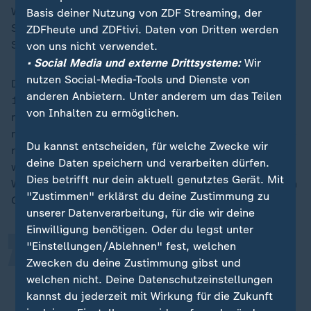
Wiederansiedlungsprojekt. Der Experte kann durch die
Basis deiner Nutzung von ZDF Streaming, der
Signale der Halsbänder verfolgen, wo seine
ZDFheute und ZDFtivi. Daten von Dritten werden
Schützlinge unterwegs sind und ob es ihnen gut geht.
von uns nicht verwendet.
• Social Media und externe Drittsysteme:
Wir
nutzen Social-Media-Tools und Dienste von
Denn auch wenn die Wisente imposante Tiere sind, im
anderen Anbietern. Unter anderem um das Teilen
130.000 Hektar großen Shadagh-Nationalpark ist es
von Inhalten zu ermöglichen.
nicht leicht, sie im Blick zu behalten. Futter im
natürlichen Lebensraum zu finden, würden die Zootiere
Du kannst entscheiden, für welche Zwecke wir
recht schnell lernen, so Aurel Heidelberg. Doch auch,
„
deine Daten speichern und verarbeiten dürfen.
wenn Wisente nicht viele natürliche Feinde haben:
Dies betrifft nur dein aktuell genutztes Gerät. Mit
Wenn die Kälber auf die Welt kommen, lauern dennoch
"Zustimmen" erklärst du deine Zustimmung zu
Gefahren.
unserer Datenverarbeitung, für die wir deine
Einwilligung benötigen. Oder du legst unter
"Einstellungen/Ablehnen" fest, welchen
Das Wichtigste, was die Tiere
Zwecken du deine Zustimmung gibst und
erlernen müssen, sind ihre
welchen nicht. Deine Datenschutzeinstellungen
natürlichen Instinkte gegenüber
kannst du jederzeit mit Wirkung für die Zukunft