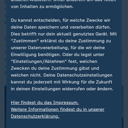
Elementen". Positiv hebt er den Bürokratieabbau sowie
von Inhalten zu ermöglichen.
die Ziele beim Wohnungsbau hervor. Allerdings sei der
Vorstoß nicht wirklich gerecht, bemängelt Fratzscher.
Du kannst entscheiden, für welche Zwecke wir
Er habe eine soziale Schieflage.
deine Daten speichern und verarbeiten dürfen.
Dies betrifft nur dein aktuell genutztes Gerät. Mit
ING-Chefvolkswirt Carsten Brzeski lobt die
"Zustimmen" erklärst du deine Zustimmung zu
"Entschlackung der Bürokratie", einen flexibleren
unserer Datenverarbeitung, für die wir deine
Arbeitsmarkt und Steuererleichterungen für untere und
Einwilligung benötigen. Oder du legst unter
mittlere Einkommen. Ihm fehle aber weiterhin eine
"Einstellungen/Ablehnen" fest, welchen
deutliche Strategie für langfristig bezahlbare Energie
Zwecken du deine Zustimmung gibst und
für Verbraucher und Unternehmen.
welchen nicht. Deine Datenschutzeinstellungen
kannst du jederzeit mit Wirkung für die Zukunft
in deinen Einstellungen widerrufen oder ändern.
Hier findest du das Impressum.
Weitere Informationen findest du in unserer
Datenschutzerklärung.