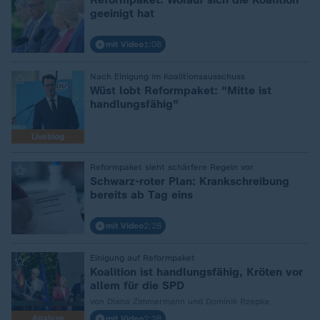
geeinigt hat
mit Video
1:08
:
Nach Einigung im Koalitionsausschuss
Wüst lobt Reformpaket: "Mitte ist
handlungsfähig"
Liveblog
:
Reformpaket sieht schärfere Regeln vor
Schwarz-roter Plan: Krankschreibung
bereits ab Tag eins
mit Video
2:28
:
Einigung auf Reformpaket
Koalition ist handlungsfähig, Kröten vor
allem für die SPD
von Diana Zimmermann und Dominik Rzepka
Analyse
mit Video
2:28