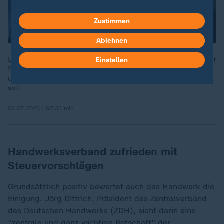
Zustimmen
Ablehnen
Lange hat die Regierung nach Kompromissen gesucht, etwa für
Einstellen
Steuer- und Rentenreform. Jetzt hat sich die Koalition geeinigt
und stellt ihre Pläne vor. ZDFheute live zeigt, was sich ändern
soll.
02.07.2026 | 67:33 min
Handwerksverband zufrieden mit
Steuervorschlägen
Grundsätzlich positiv bewertet auch das Handwerk die
Einigung. Jörg Dittrich, Präsident des Zentralverband
des Deutschen Handwerks (ZDH), sieht darin eine
"zentrale und ganz wichtige Botschaft" der