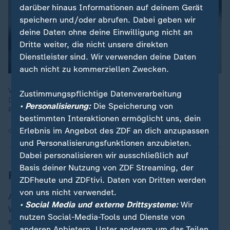
darüber hinaus Informationen auf deinem Gerät
speichern und/oder abrufen. Dabei geben wir
deine Daten ohne deine Einwilligung nicht an
Dritte weiter, die nicht unsere direkten
Dienstleister sind. Wir verwenden deine Daten
auch nicht zu kommerziellen Zwecken.
Verena Bentele (Präsidentin des Sozialverbandes VdK
Zustimmungspflichtige Datenverarbeitung
Deutschland) zu den Reformvorschlägen der
• Personalisierung:
Die Speicherung von
Regierungskoalition
bestimmten Interaktionen ermöglicht uns, dein
Erlebnis im Angebot des ZDF an dich anzupassen
02.07.2026 | 4:53 min
und Personalisierungsfunktionen anzubieten.
Dabei personalisieren wir ausschließlich auf
Basis deiner Nutzung von ZDF Streaming, der
Fratzscher bemängelt soziale Schieflage
ZDFheute und ZDFtivi. Daten von Dritten werden
von uns nicht verwendet.
Auch der Präsident des Deutschen Instituts für
• Social Media und externe Drittsysteme:
Wir
Wirtschaftsforschung (DIW), Marcel Fratzscher,
nutzen Social-Media-Tools und Dienste von
erkennt "eine Reihe von guten und sinnvollen
anderen Anbietern. Unter anderem um das Teilen