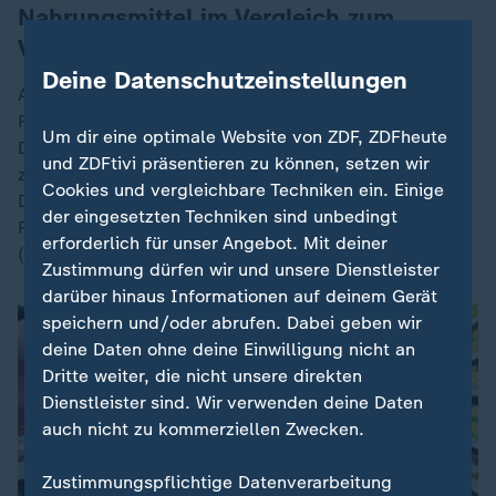
Nahrungsmittel im Vergleich zum
Vorjahresmonat teurer
Deine Datenschutzeinstellungen
An anderer Stelle stiegen die Preise für Verbraucher.
Für Nahrungsmittel mussten die Menschen in
Um dir eine optimale Website von ZDF, ZDFheute
Deutschland im Juni laut Statistik 0,4 Prozent mehr
und ZDFtivi präsentieren zu können, setzen wir
zahlen als ein Jahr zuvor - ebenso wie im Mai.
Cookies und vergleichbare Techniken ein. Einige
Dienstleistungen, zu denen Restaurantbesuche und
der eingesetzten Techniken sind unbedingt
Reisen zählen, verteuerten sich erneut um 3,1 Prozent
erforderlich für unser Angebot. Mit deiner
(Mai: 3,1 Prozent).
Zustimmung dürfen wir und unsere Dienstleister
darüber hinaus Informationen auf deinem Gerät
speichern und/oder abrufen. Dabei geben wir
deine Daten ohne deine Einwilligung nicht an
Dritte weiter, die nicht unsere direkten
Dienstleister sind. Wir verwenden deine Daten
auch nicht zu kommerziellen Zwecken.
Zustimmungspflichtige Datenverarbeitung