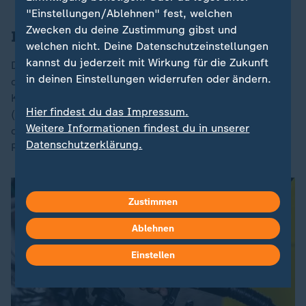
"Einstellungen/Ablehnen" fest, welchen
Zwecken du deine Zustimmung gibst und
Iran-Krieg bremst privaten Konsum
welchen nicht. Deine Datenschutzeinstellungen
kannst du jederzeit mit Wirkung für die Zukunft
Der Krieg in
Iran
verunsichert Verbraucher und bremst
in deinen Einstellungen widerrufen oder ändern.
den privaten Konsum, der eine wichtige Stütze für die
Konjunktur ist. Der Sachverständigenrat
Hier findest du das Impressum.
("Wirtschaftsweise") erwartet dieses Jahr einen
Weitere Informationen findest du in unserer
deutlichen Anstieg der Inflation auf im Schnitt 3,0
Datenschutzerklärung.
Prozent - nach moderaten 2,2 Prozent 2025.
Zustimmen
Ablehnen
Einstellen