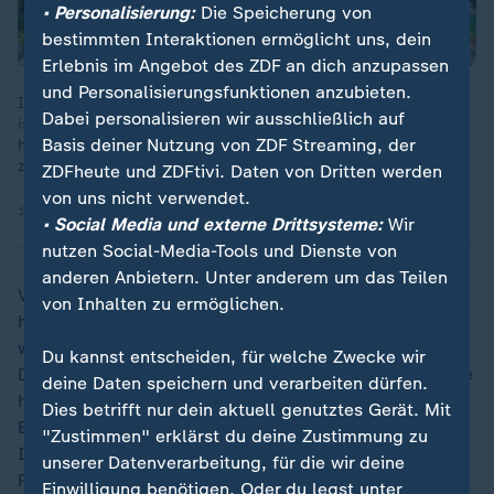
• Personalisierung:
Die Speicherung von
bestimmten Interaktionen ermöglicht uns, dein
Erlebnis im Angebot des ZDF an dich anzupassen
und Personalisierungsfunktionen anzubieten.
Im Supermarkt und an der Zapfsäule steigen die Preise. Was
Dabei personalisieren wir ausschließlich auf
ist da los? MrWissen2go Mirko Drotschmann erklärt, wie die
Basis deiner Nutzung von ZDF Streaming, der
hohen Preise in Deutschland mit dem Iran-Krieg
zusammenhängen.
ZDFheute und ZDFtivi. Daten von Dritten werden
von uns nicht verwendet.
16.04.2026 | 9:52 min
• Social Media und externe Drittsysteme:
Wir
nutzen Social-Media-Tools und Dienste von
anderen Anbietern. Unter anderem um das Teilen
Volkswirte fürchten, dass Unternehmen zeitverzögert
von Inhalten zu ermöglichen.
höhere Energie- und Transportkosten an Kunden
weitergeben und die Preise für Lebensmittel und
Du kannst entscheiden, für welche Zwecke wir
Dienstleistungen weiter steigen. Auch die Importpreise
deine Daten speichern und verarbeiten dürfen.
haben angezogen, sie stiegen im Mai so stark wie seit
Dies betrifft nur dein aktuell genutztes Gerät. Mit
Ende 2022 nicht mehr. Immerhin: Mit Hoffnung im
"Zustimmen" erklärst du deine Zustimmung zu
Iran-Krieg planen nach Ifo-Daten weniger Firmen
unserer Datenverarbeitung, für die wir deine
Preiserhöhungen.
Einwilligung benötigen. Oder du legst unter