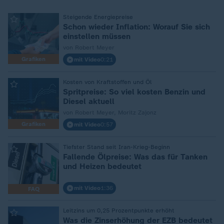
:
Steigende Energiepreise
Schon wieder Inflation: Worauf Sie sich
einstellen müssen
von Robert Meyer
Grafiken
mit Video
0:21
:
Kosten von Kraftstoffen und Öl
Spritpreise: So viel kosten Benzin und
Diesel aktuell
von Robert Meyer, Moritz Zajonz
Grafiken
mit Video
0:57
:
Tiefster Stand seit Iran-Krieg-Beginn
Fallende Ölpreise: Was das für Tanken
und Heizen bedeutet
mit Video
1:36
FAQ
:
Leitzins um 0,25 Prozentpunkte erhöht
Was die Zinserhöhung der EZB bedeutet