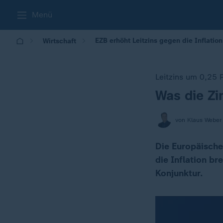
Menü
EZB erhöht Leitzins gegen die Inflatio
Wirtschaft
Leitzins um 0,25 
Was die Zi
:
von Klaus Weber
Die Europäische
die Inflation b
Konjunktur.