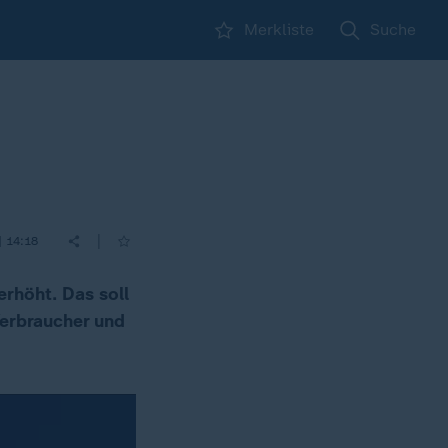
Merkliste
Suche
|
| 14:18
erhöht. Das soll
Verbraucher und