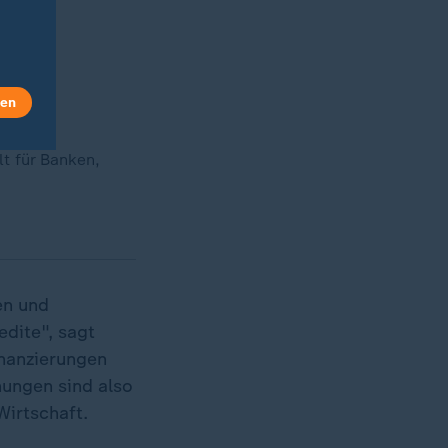
len
lt für Banken,
en und
dite", sagt
inanzierungen
hungen sind also
Wirtschaft.