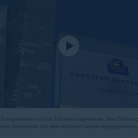
 Energiekosten und die Inflation angetrieben. Eine Erhöhung
sche Zentralbank soll dem Kaufkraftverlust entgegenwirken