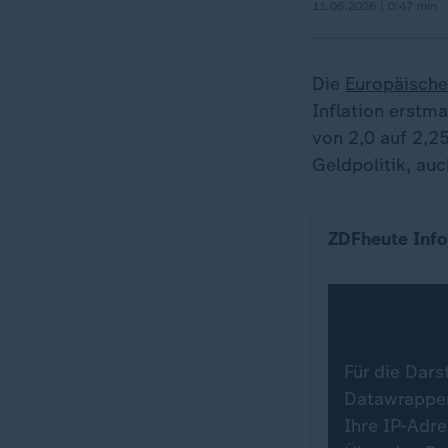
11.06.2026 | 0:47 min
Die
Europäische
Inflation erstma
von 2,0 auf 2,2
Geldpolitik, auc
Leitzins der E
ZDFheute Info
Für die Dars
Datawrapper.
Ihre IP-Adr