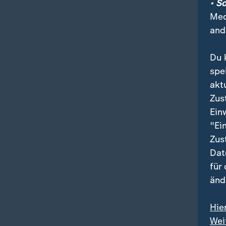
• S
Med
and
Du 
spe
akt
Zus
Ein
"Ei
Zus
Dat
für
änd
Hie
Wei