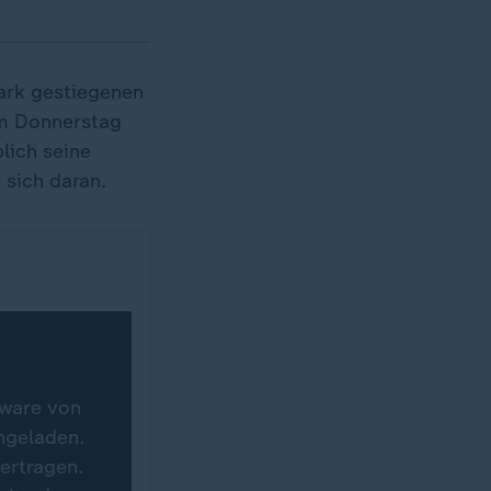
tark gestiegenen
 am Donnerstag
lich seine
 sich daran.
tware von
hgeladen.
ertragen.