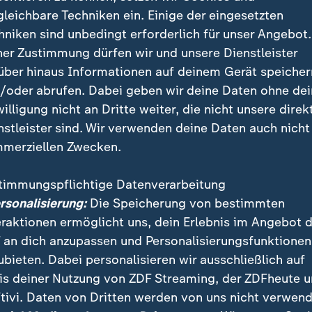
o quasi eine Art Konjunkturkiller. Für den Aktienmark
gleichbare Techniken ein. Einige der eingesetzten
auch keine gute Nachricht, weil die Märkte empfindli
hniken sind unbedingt erforderlich für unser Angebot.
n dann Aktien und schichten lieber in festverzinslic
ner Zustimmung dürfen wir und unsere Dienstleister
en, um.
über hinaus Informationen auf deinem Gerät speicher
/oder abrufen. Dabei geben wir deine Daten ohne de
willigung nicht an Dritte weiter, die nicht unsere direk
er spüren Zinserhöhungen
nstleister sind. Wir verwenden deine Daten auch nicht
merziellen Zwecken.
 gibt es auch Konsequenzen. Möglicherweise wird der 
s Benzin an der Zapfsäule etwas weniger teuer, wenn d
timmungspflichtige Datenverarbeitung
Auch wenn Banken steigende Zinsen häufig nicht sofor
ersonalisierung:
Die Speicherung von bestimmten
ben, können sie mittelfristig bei Fest- oder Tagesgel
eraktionen ermöglicht uns, dein Erlebnis im Angebot 
uthabenzinsen führen. Für Sparer, die solche Angebote
 an dich anzupassen und Personalisierungsfunktionen
en, ist das also eine positive Nachricht.
ubieten. Dabei personalisieren wir ausschließlich auf
is deiner Nutzung von ZDF Streaming, der ZDFheute 
tivi. Daten von Dritten werden von uns nicht verwend