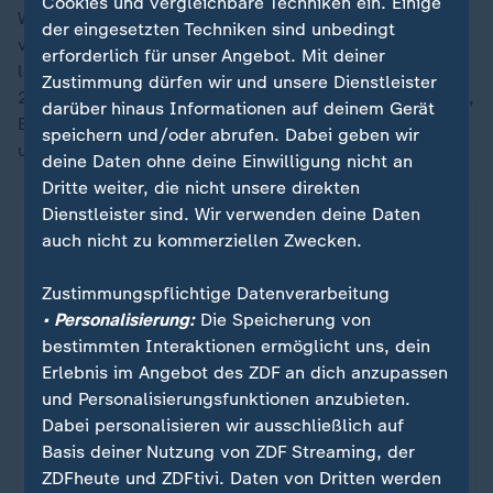
Cookies und vergleichbare Techniken ein. Einige
Weltmarktpreise gestiegen. Kraftstoffe wie Benzin
der eingesetzten Techniken sind unbedingt
verteuerten sich deshalb um 26,2 Prozent, während
erforderlich für unser Angebot. Mit deiner
leichtes Heizöl 55,1 Prozent mehr kostete als im April
Zustimmung dürfen wir und unsere Dienstleister
2025. Hingegen verbilligten sich Strom (-4,5 Prozent),
darüber hinaus Informationen auf deinem Gerät
Erdgas einschließlich Betriebskosten (-3,0 Prozent)
speichern und/oder abrufen. Dabei geben wir
und Fernwärme (-1,1 Prozent).
deine Daten ohne deine Einwilligung nicht an
Dritte weiter, die nicht unsere direkten
Dienstleister sind. Wir verwenden deine Daten
auch nicht zu kommerziellen Zwecken.
Zustimmungspflichtige Datenverarbeitung
• Personalisierung:
Die Speicherung von
bestimmten Interaktionen ermöglicht uns, dein
Erlebnis im Angebot des ZDF an dich anzupassen
und Personalisierungsfunktionen anzubieten.
Dabei personalisieren wir ausschließlich auf
Grafiken
Basis deiner Nutzung von ZDF Streaming, der
ZDFheute und ZDFtivi. Daten von Dritten werden
Kosten von Kraftstoffen und Öl