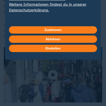
Meeresfrüchte (+3,7 Prozent), Fleisch und
Weitere Informationen findest du in unserer
Fleischwaren sowie Obst (beide +3,6 Prozent)
Datenschutzerklärung.
kosteten ebenfalls mehr.
Günstiger zu haben waren dagegen Butter (-25,4
Zustimmen
Prozent) und Olivenöl (-8,9 Prozent) sowie Kartoffeln
(-14,4 Prozent) und Molkereiprodukte (-5,6 Prozent).
Ablehnen
Einstellen