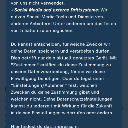
von uns nicht verwendet.
Spritpreise: So viel kosten Benzin
:
• Social Media und externe Drittsysteme:
Wir
und Diesel aktuell
nutzen Social-Media-Tools und Dienste von
anderen Anbietern. Unter anderem um das Teilen
Die angespannte Lage zwischen USA und Iran hält
von Inhalten zu ermöglichen.
die Spritpreise auf hohem Niveau. Was Benzin und
Diesel aktuell kosten und wie sich die Preise in
Du kannst entscheiden, für welche Zwecke wir
den letzten Monaten entwickelten.
deine Daten speichern und verarbeiten dürfen.
von Robert Meyer, Moritz Zajonz
Dies betrifft nur dein aktuell genutztes Gerät. Mit
"Zustimmen" erklärst du deine Zustimmung zu
mit Video
0:57
unserer Datenverarbeitung, für die wir deine
Einwilligung benötigen. Oder du legst unter
"Einstellungen/Ablehnen" fest, welchen
Butter- und Kartoffelpreise gesunken
Zwecken du deine Zustimmung gibst und
welchen nicht. Deine Datenschutzeinstellungen
Nahrungsmittel verteuerten sich mit 1,2 (März: +0,9)
kannst du jederzeit mit Wirkung für die Zukunft
Prozent unterdurchschnittlich. Hohe Aufschläge gab es
in deinen Einstellungen widerrufen oder ändern.
etwa bei Zucker, Marmelade, Honig und anderen
Süßwaren (+6,6 Prozent). Fisch, Fischwaren und
Hier findest du das Impressum.