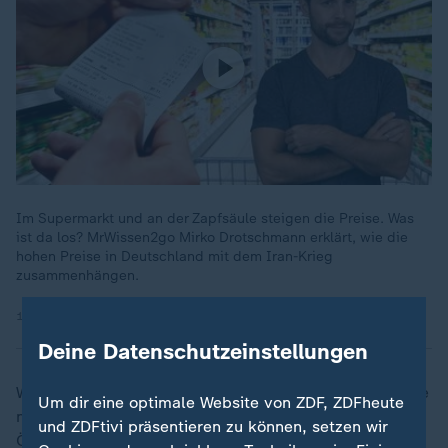
Im Supermarkt und an der Zapfsäule steigen die Preise. Was
ist da los? MrWissen2go Mirko Drotschmann erklärt, wie die
hohen Preise in Deutschland mit dem Iran-Krieg
zusammenhängen.
16.04.2026 | 9:52 min
Deine Datenschutzeinstellungen
Wegen der Blockade der Straße von Hormus, durch die
Um dir eine optimale Website von ZDF, ZDFheute
normalerweise etwa ein Fünftel des globalen
und ZDFtivi präsentieren zu können, setzen wir
Ölverbrauchs abgewickelt wird, sind die