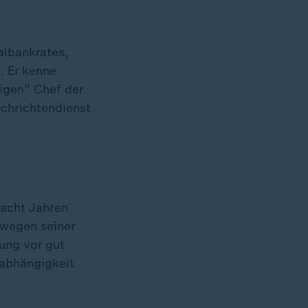
albankrates,
. Er kenne
igen" Chef der
chrichtendienst
 acht Jahren
 wegen seiner
gung vor gut
nabhängigkeit