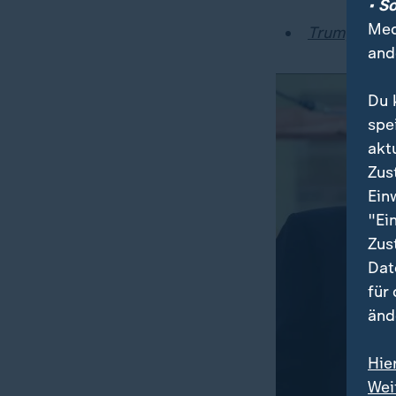
• S
Med
Trump wollt
and
Du 
spe
akt
Zus
Ein
"Ei
Zus
Dat
für
änd
Hie
Wei