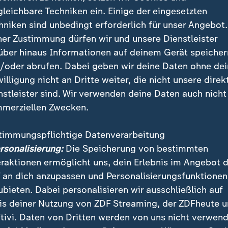
gleichbare Techniken ein. Einige der eingesetzten
hniken sind unbedingt erforderlich für unser Angebot.
p drängt auf Zinssenkungen, die Notenbank hält dagegen: 
ner Zustimmung dürfen wir und unsere Dienstleister
keit der Fed. Was steckt dahinter? Warum ist das für uns 
über hinaus Informationen auf deinem Gerät speicher
/oder abrufen. Dabei geben wir deine Daten ohne de
willigung nicht an Dritte weiter, die nicht unsere direk
nstleister sind. Wir verwenden deine Daten auch nicht
te Powell mit, die US-Justiz drohe ihm mit Ermittlun
merziellen Zwecken.
blichen "Betrug" bei der Renovierung des Zentralba
e. Powell bezeichnete die Ermittlungen als Vorwand, u
timmungspflichtige Datenverarbeitung
ter Druck zu setzen.
ersonalisierung:
Die Speicherung von bestimmten
eraktionen ermöglicht uns, dein Erlebnis im Angebot 
ll um jeden Preis einen besonders niedrigen Leitzins
 an dich anzupassen und Personalisierungsfunktionen
 den Notenbankchef höchstpersönlich dafür verantwo
ubieten. Dabei personalisieren wir ausschließlich auf
 zögerlich lockerte – und in ihrer letzten Entscheid
is deiner Nutzung von ZDF Streaming, der ZDFheute 
tivi. Daten von Dritten werden von uns nicht verwend