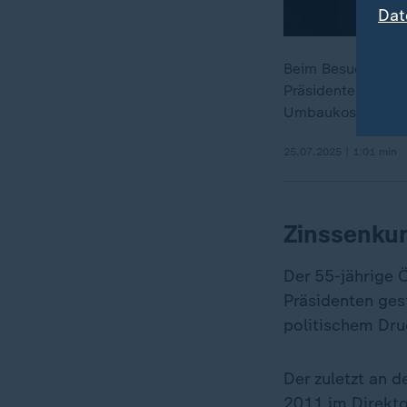
Dat
Beim Besuch von 
Präsidenten und F
Umbaukosten. Die
25.07.2025 | 1:01 min
Zinssenkun
Der 55-jährige 
Präsidenten gest
politischem Dru
Der zuletzt an d
2011 im Direkto