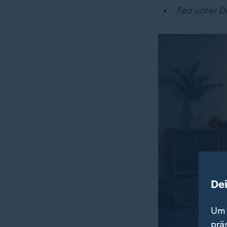
Fed unter D
De
Um 
prä