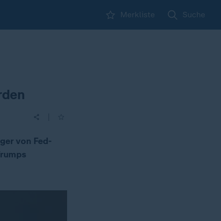
Merkliste
Suche
rden
|
ger von Fed-
 Trumps