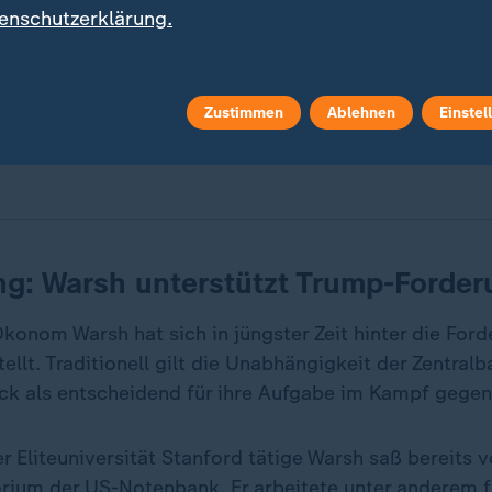
enschutzerklärung.
Donald Trump am Sitz der US-Notenbank geht der Streit z
ed-Chef Jerome Powell weiter. Vordergründig geht um die 
Zustimmen
Ablehnen
Einstel
 Szene im Video.
g: Warsh unterstützt Trump-Forder
Ökonom Warsh hat sich in jüngster Zeit hinter die For
ellt. Traditionell gilt die Unabhängigkeit der Zentral
ck als entscheidend für ihre Aufgabe im Kampf gegen 
er Eliteuniversität Stanford tätige Warsh saß bereits 
rium der US-Notenbank. Er arbeitete unter anderem f