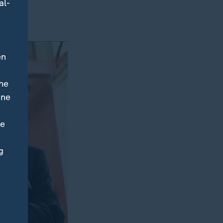
al-
en
ne
ine
ne
g