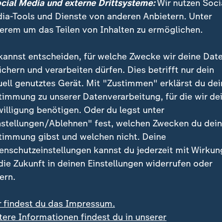
ocial Media und externe Drittsysteme:
Wir nutzen Soci
ia-Tools und Dienste von anderen Anbietern. Unter
e Zinsschnitt: US-Notenbank Fed hält Leitzins stabil
erem um das Teilen von Inhalten zu ermöglichen.
kannst entscheiden, für welche Zwecke wir deine Dat
ichern und verarbeiten dürfen. Dies betrifft nur dein
uell genutztes Gerät. Mit "Zustimmen" erklärst du dei
timmung zu unserer Datenverarbeitung, für die wir de
willigung benötigen. Oder du legst unter
nstellungen/Ablehnen" fest, welchen Zwecken du dei
timmung gibst und welchen nicht. Deine
enschutzeinstellungen kannst du jederzeit mit Wirkun
 die Zukunft in deinen Einstellungen widerrufen oder
ern.
r findest du das Impressum.
tere Informationen findest du in unserer