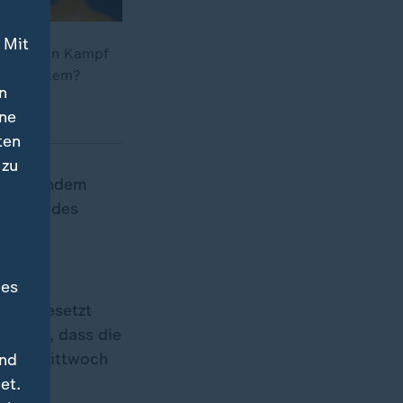
 Mit
Es ist ein Kampf
ein Problem?
n
ine
ten
 zu
gen, nachdem
nkgebäudes
m ihn
des
 durchgesetzt
rtlich, dass die
ung am Mittwoch
und
et.