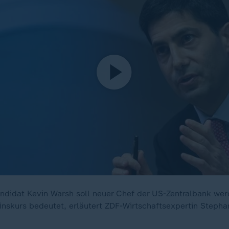
didat Kevin Warsh soll neuer Chef der US-Zentralbank wer
inskurs bedeutet, erläutert ZDF-Wirtschaftsexpertin Stephan