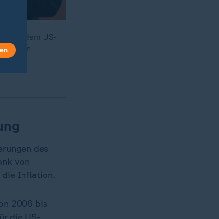
wischen dem US-
Höhe von
len
ung
derungen des
bank von
die Inflation.
von 2006 bis
ür die US-