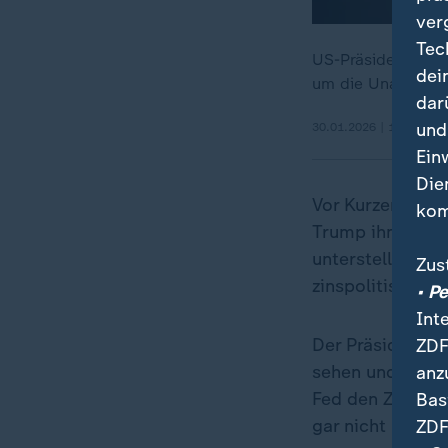
ver
Tec
US-Präsident Trum
dei
um die Unabhängig
dar
und
30.01.2026 | 10:01 min
Ein
Die
Vor Kurzem teil
kom
Trump ihm ange
unterstellt hatt
Zus
zinspolitisch un
• P
Int
Der Präsident wi
ZDF
sehen und macht
anz
Fed den Zins nur
Bas
gar nicht mehr.
ZDF