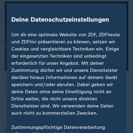
Deine Datenschutzeinstellungen
Um dir eine optimale Website von ZDF, ZDFheute
und ZDFtivi präsentieren zu können, setzen wir
Cookies und vergleichbare Techniken ein. Einige
der eingesetzten Techniken sind unbedingt
erforderlich für unser Angebot. Mit deiner
Zustimmung dürfen wir und unsere Dienstleister
darüber hinaus Informationen auf deinem Gerät
Donald Trump glaube, dass "man durch Handelskriege"
speichern und/oder abrufen. Dabei geben wir
andere Länder zwingen könne, "fairen Handel zu treiben",
deine Daten ohne deine Einwilligung nicht an
berichtet Elmar Theveßen, ZDF-Korrespondent in Washington.
Dritte weiter, die nicht unsere direkten
20.01.2025 | 3:14 min
Dienstleister sind. Wir verwenden deine Daten
auch nicht zu kommerziellen Zwecken.
Zustimmungspflichtige Datenverarbeitung
Wer spricht noch?