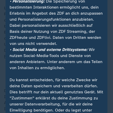
• Personalisierung:
Die Speicherung von
bestimmten Interaktionen ermöglicht uns, dein
Laut WEF reisen rund 900 CEOs und 60 Staats- und
Erlebnis im Angebot des ZDF an dich anzupassen
Regierungschefs an. Eine weitere Schlüsselrolle soll
und Personalisierungsfunktionen anzubieten.
der ukrainische Präsident
Wolodymyr Selenskyj
Dabei personalisieren wir ausschließlich auf
bekommen. Er ist schon am Dienstag dran - genau wie
Basis deiner Nutzung von ZDF Streaming, der
Bundeskanzler
Olaf Scholz
. Der SPD-Politiker ist nicht
ZDFheute und ZDFtivi. Daten von Dritten werden
der einzige deutsche Kanzlerkandidat mit Redeslot:
von uns nicht verwendet.
Unions-Kanzlerkandidat
Friedrich Merz
steht am
• Social Media und externe Drittsysteme:
Wir
Dienstagabend im Programm, Wirtschaftsminister
nutzen Social-Media-Tools und Dienste von
Robert Habeck
(Grüne) am Mittwoch.
anderen Anbietern. Unter anderem um das Teilen
von Inhalten zu ermöglichen.
Ungleichheit spaltet Deutschland: Millionenerbin
will höhere Steuern für Reiche
Du kannst entscheiden, für welche Zwecke wir
deine Daten speichern und verarbeiten dürfen.
Das WEF bringt außerdem mächtige
Dies betrifft nur dein aktuell genutztes Gerät. Mit
Interessenvertreter aus dem Nahen Osten zusammen:
"Zustimmen" erklärst du deine Zustimmung zu
Angekündigt hat sich der israelische Staatspräsident
unserer Datenverarbeitung, für die wir deine
Izchak Herzog. Ursprünglich war auch eine Rede des
Einwilligung benötigen. Oder du legst unter