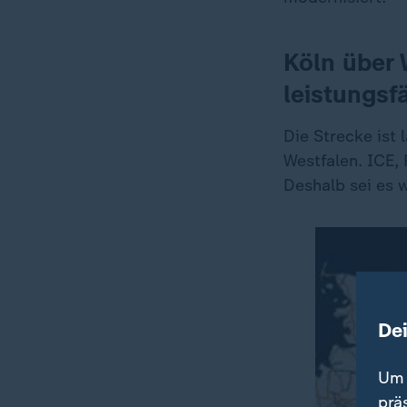
Köln über 
leistungsf
Die Strecke ist 
Westfalen. ICE,
Deshalb sei es 
De
Um 
prä