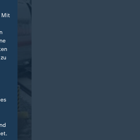
 Mit
n
ine
ten
 zu
des
und
et.