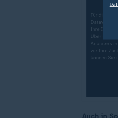
Dat
Für die Dars
Datawrapper.
Ihre IP-Adr
Über den Da
Anbieters in
wir Ihre Zu
können Sie 
Auch in So