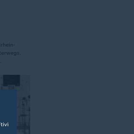
drhein-
nterwegs.
.
tivi