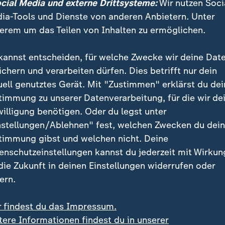
ocial Media und externe Drittsysteme:
Wir nutzen Soci
ia-Tools und Dienste von anderen Anbietern. Unter
hen Schienennetz hakt, dann hat das gravierende Folgen. 
erem um das Teilen von Inhalten zu ermöglichen.
nennetz.
kannst entscheiden, für welche Zwecke wir deine Dat
ichern und verarbeiten dürfen. Dies betrifft nur dein
uell genutztes Gerät. Mit "Zustimmen" erklärst du dei
Bahn mit Kosten von 800 Millionen Euro. Es ist das er
timmung zu unserer Datenverarbeitung, für die wir de
onzept der umfassenden Generalsanierung bei einer 
willigung benötigen. Oder du legst unter
alen umgesetzt wird.
nstellungen/Ablehnen" fest, welchen Zwecken du dei
timmung gibst und welchen nicht. Deine
er die Strecken, die zur Generalsanierung bis 2036 zä
enschutzeinstellungen kannst du jederzeit mit Wirkun
 die Zukunft in deinen Einstellungen widerrufen oder
ern.
ung: Wo die Bahn wann baut
grafik
r findest du das Impressum.
tere Informationen findest du in unserer