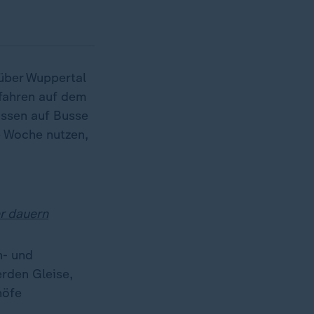
 über Wuppertal
 fahren auf dem
üssen auf Busse
e Woche nutzen,
r dauern
n- und
erden Gleise,
höfe