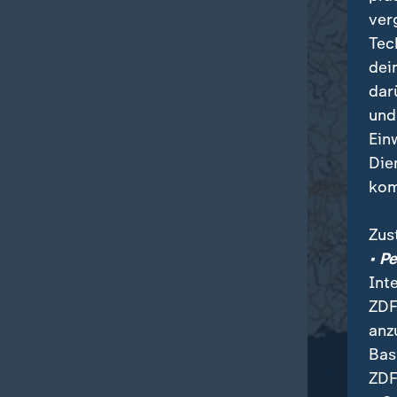
ver
Tec
dei
dar
und
Ein
Die
kom
Zus
• P
Int
ZDF
anz
Bas
ZDF