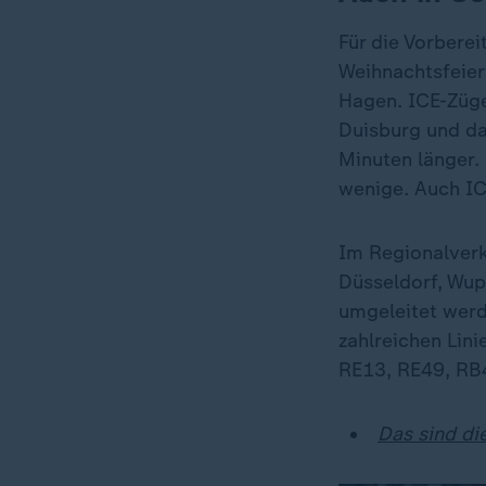
Für die Vorbere
Weihnachtsfeier
Hagen. ICE-Züge
Duisburg und da
Minuten länger. 
wenige. Auch IC
Im Regionalverk
Düsseldorf, Wup
umgeleitet werd
zahlreichen Lini
RE13, RE49, RB4
Das sind di