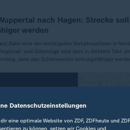
Wuppertal nach Hagen: Strecke soll
ähiger werden
laut Bahn eine der wichtigsten Verkehrsachsen in Nor
 Regional- und Güterzüge sind dort in dichtem Takt u
wichtig, dass das Schienennetz leistungsfähiger werde
ine Datenschutzeinstellungen
dir eine optimale Website von ZDF, ZDFheute und ZDF
sentieren zu können, setzen wir Cookies und