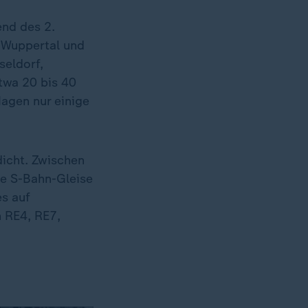
end des 2.
, Wuppertal und
seldorf,
twa 20 bis 40
Hagen nur einige
dicht. Zwischen
ie S-Bahn-Gleise
es auf
n RE4, RE7,