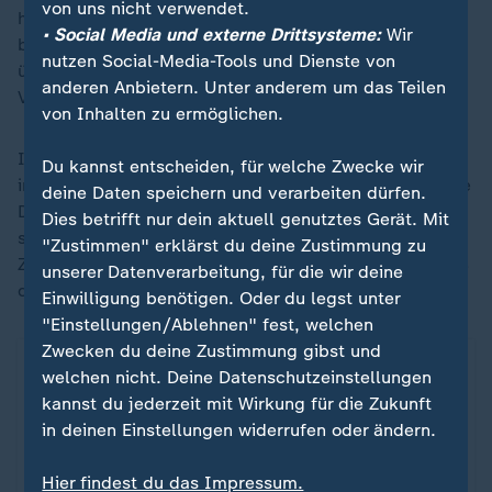
von uns nicht verwendet.
halben Jahr einen Neustart bei der Bahn an. "Neustart
• Social Media und externe Drittsysteme:
Wir
bei der Deutschen Bahn heißt mehr Verantwortung
nutzen Social-Media-Tools und Dienste von
übernehmen und neue Prioritäten setzen", sagte die
anderen Anbietern. Unter anderem um das Teilen
Vorstandschefin.
von Inhalten zu ermöglichen.
In den vergangenen Jahren hatte die Bahn ihre Preise
Du kannst entscheiden, für welche Zwecke wir
im Fernverkehr regelmäßig zum Fahrplanwechsel Mitte
deine Daten speichern und verarbeiten dürfen.
Dezember angehoben und das vor allem mit den
Dies betrifft nur dein aktuell genutztes Gerät. Mit
steigenden Personal- und Energiekosten begründet.
"Zustimmen" erklärst du deine Zustimmung zu
Zuletzt wurden die sogenannten Flexpreise Ende 2024
unserer Datenverarbeitung, für die wir deine
durchschnittlich um 5,9 Prozent erhöht.
Einwilligung benötigen. Oder du legst unter
"Einstellungen/Ablehnen" fest, welchen
Zwecken du deine Zustimmung gibst und
So (un)pünktlich ist die Deutsche Bahn
ZDFheute Infografik
welchen nicht. Deine Datenschutzeinstellungen
kannst du jederzeit mit Wirkung für die Zukunft
in deinen Einstellungen widerrufen oder ändern.
Ein Klick für den Datenschutz
Hier findest du das Impressum.