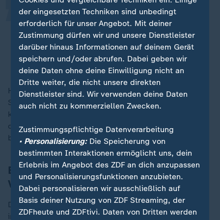
der eingesetzten Techniken sind unbedingt
Eine Preiserhöhung ist in der
erforderlich für unser Angebot. Mit deiner
gegenwärtigen Situation ohnehin
Zustimmung dürfen wir und unsere Dienstleister
nicht zu vermitteln.
darüber hinaus Informationen auf deinem Gerät
speichern und/oder abrufen. Dabei geben wir
Detlef Neuß, "Pro Bahn"
deine Daten ohne deine Einwilligung nicht an
Dritte weiter, die nicht unsere direkten
Hinzu komme, dass im Fernverkehr die Tickets je nach
Dienstleister sind. Wir verwenden deine Daten
Strecke und Auslastung schwanken. "Wir haben da
auch nicht zu kommerziellen Zwecken.
keine Fixpreise", sagte Neuß. "Inwieweit sich darauf
der Verzicht auf eine Preiserhöhung auswirken wird,
Zustimmungspflichtige Datenverarbeitung
bleibt offen."
• Personalisierung:
Die Speicherung von
bestimmten Interaktionen ermöglicht uns, dein
Erlebnis im Angebot des ZDF an dich anzupassen
Bahn erhöhte Preise in der
und Personalisierungsfunktionen anzubieten.
Vergangenheit regelmäßig
Dabei personalisieren wir ausschließlich auf
Basis deiner Nutzung von ZDF Streaming, der
Die Bahn steht wegen zahlreicher Zugverspätungen
ZDFheute und ZDFtivi. Daten von Dritten werden
immer wieder in der Kritik. Palla kündigte vor einem