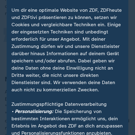
„
diese schon in "jungen Jahren selbstständig agieren
Um dir eine optimale Website von ZDF, ZDFheute
mussten", so der Experte.
und ZDFtivi präsentieren zu können, setzen wir
Cookies und vergleichbare Techniken ein. Einige
der eingesetzten Techniken sind unbedingt
Es sind auch viele an der Uni, die da
erforderlich für unser Angebot. Mit deiner
gar nicht so viel verloren haben.
Zustimmung dürfen wir und unsere Dienstleister
darüber hinaus Informationen auf deinem Gerät
Rüdiger Maas, Generationenforscher
speichern und/oder abrufen. Dabei geben wir
deine Daten ohne deine Einwilligung nicht an
Dritte weiter, die nicht unsere direkten
Nach der Uni bevorzugen viele Teilzeit
Dienstleister sind. Wir verwenden deine Daten
auch nicht zu kommerziellen Zwecken.
Außerdem gebe es bei vielen Uni-Absolventen beim
Einstieg in den Arbeitsmarkt einige
Zustimmungspflichtige Datenverarbeitung
"Übersetzungsfehler". So hätten etwa 62 Prozent eine
• Personalisierung:
Die Speicherung von
"völlig andere Vorstellung" von der Arbeitswelt, als
bestimmten Interaktionen ermöglicht uns, dein
die, die sie dann tatsächlich vorfänden, sagt Maas und
Erlebnis im Angebot des ZDF an dich anzupassen
nennt als Beispiel, dass viele sich nach der Uni aktiv
und Personalisierungsfunktionen anzubieten.