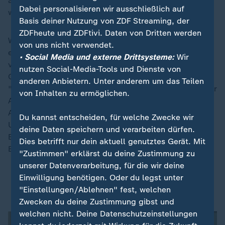
auf Teilzeit bewerben, weil ihnen Freizeit genauso
Dabei personalisieren wir ausschließlich auf
wichtig sei.
Basis deiner Nutzung von ZDF Streaming, der
ZDFheute und ZDFtivi. Daten von Dritten werden
Was können Bewerber also tun, um nach der Uni die
von uns nicht verwendet.
eigenen Chancen auf dem Arbeitsmarkt zu
• Social Media und externe Drittsysteme:
Wir
verbessern? Karriereberaterin Anja Robert vom Career
nutzen Social-Media-Tools und Dienste von
Center der Uni Aachen empfiehlt, bei Bewerbungen
anderen Anbietern. Unter anderem um das Teilen
"den Blick mehr zu öffnen". Aktuell verschiebe sich der
von Inhalten zu ermöglichen.
Arbeitsmarkt. Während beispielsweise die
Automobilbranche weniger Chancen biete, suchten
Du kannst entscheiden, für welche Zwecke wir
Unternehmen etwa im Rüstungsbereich stärker. Für
deine Daten speichern und verarbeiten dürfen.
Bewerber sei es ratsam, auch andere Branchen in den
Dies betrifft nur dein aktuell genutztes Gerät. Mit
Blick zu nehmen.
"Zustimmen" erklärst du deine Zustimmung zu
unserer Datenverarbeitung, für die wir deine
Wohnkosten: Studenten und Azubis besonders
Einwilligung benötigen. Oder du legst unter
belastet
"Einstellungen/Ablehnen" fest, welchen
Zwecken du deine Zustimmung gibst und
welchen nicht. Deine Datenschutzeinstellungen