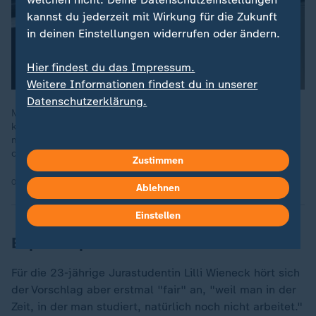
kannst du jederzeit mit Wirkung für die Zukunft
in deinen Einstellungen widerrufen oder ändern.
Hier findest du das Impressum.
Weitere Informationen findest du in unserer
Datenschutzerklärung.
Mit 318 Stimmen hat das Rentenpaket die absolute Mehrheit
knapp erreicht. Trotz Abweichlern in den eigenen Reihen
musste sich die Union nicht auf die angekündigte Enthaltung
der Linken verlassen.
Zustimmen
05.12.2025 | 1:52 min
Ablehnen
Einstellen
Experte spricht von "Nebelkerze"
Für die 23-jährige Jurastudentin Lilli Wieneck hört sich
der Vorschlag aber erstmal "fair" an, "weil man in der
Zeit, in der man studiert, natürlich noch nicht arbeitet."