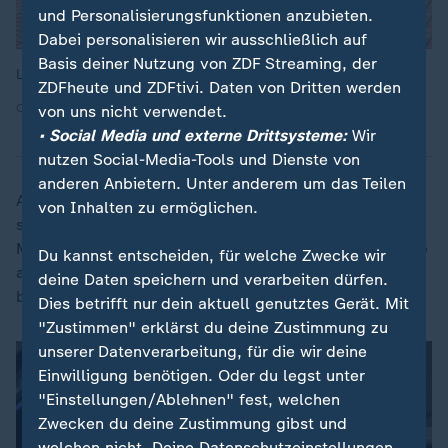
und Personalisierungsfunktionen anzubieten.
Dabei personalisieren wir ausschließlich auf
Basis deiner Nutzung von ZDF Streaming, der
Leyla Mkhinini
ZDFheute und ZDFtivi. Daten von Dritten werden
Quelle: ZDF
von uns nicht verwendet.
• Social Media und externe Drittsysteme:
Wir
nutzen Social-Media-Tools und Dienste von
anderen Anbietern. Unter anderem um das Teilen
Auch für Frauen sei der Vorschlag nicht ganz gerecht,
von Inhalten zu ermöglichen.
sagt die 20-Jährige, weil "Frauen, die vielleicht in
Mutterschaft oder so gehen, arbeiten dann ja teilweise
Du kannst entscheiden, für welche Zwecke wir
auch weniger oder eben später." Sie würden
deine Daten speichern und verarbeiten dürfen.
benachteiligt werden.
Dies betrifft nur dein aktuell genutztes Gerät. Mit
"Zustimmen" erklärst du deine Zustimmung zu
unserer Datenverarbeitung, für die wir deine
Einwilligung benötigen. Oder du legst unter
"Einstellungen/Ablehnen" fest, welchen
Zwecken du deine Zustimmung gibst und
welchen nicht. Deine Datenschutzeinstellungen