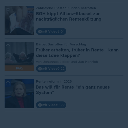
:
Zahlreiche Riester-Kunden betroffen
BGH kippt Allianz-Klausel zur
nachträglichen Rentenkürzung
mit Video
1:04
:
Bärbel Bas offen für Vorschlag
Früher arbeiten, früher in Rente - kann
diese Idee klappen?
von Johannes Lieber und Jan Henrich
FAQ
mit Video
0:22
:
Rentenreform in 2026
Bas will für Rente "ein ganz neues
System"
mit Video
0:22