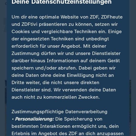
„
Deine Datenschutzeinstellungen
das kann dann natürlich schwierig werden."
Um dir eine optimale Website von ZDF, ZDFheute
und ZDFtivi präsentieren zu können, setzen wir
Also mit 70 kannst du ja nicht
Cookies und vergleichbare Techniken ein. Einige
unbedingt noch die gleiche Arbeit
der eingesetzten Techniken sind unbedingt
machen, die du mit 30 angefangen
erforderlich für unser Angebot. Mit deiner
hast.
Zustimmung dürfen wir und unsere Dienstleister
darüber hinaus Informationen auf deinem Gerät
Leyla Mkhinini, Biologiestudentin
speichern und/oder abrufen. Dabei geben wir
deine Daten ohne deine Einwilligung nicht an
Dritte weiter, die nicht unsere direkten
Dienstleister sind. Wir verwenden deine Daten
auch nicht zu kommerziellen Zwecken.
Zustimmungspflichtige Datenverarbeitung
• Personalisierung:
Die Speicherung von
bestimmten Interaktionen ermöglicht uns, dein
Erlebnis im Angebot des ZDF an dich anzupassen