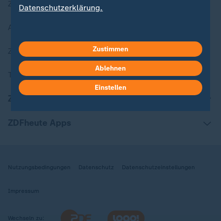
Zuletzt veröffentlicht
Datenschutzerklärung.
Aktuelle Sendungs-Videos
Zustimmen
ZDFheute Stories
Ablehnen
Themen im Überblick
Einstellen
ZDFheute Update
ZDFheute Apps
Nutzungsbedingungen
Datenschutz
Datenschutzeinstellungen
Impressum
Wechseln zu: