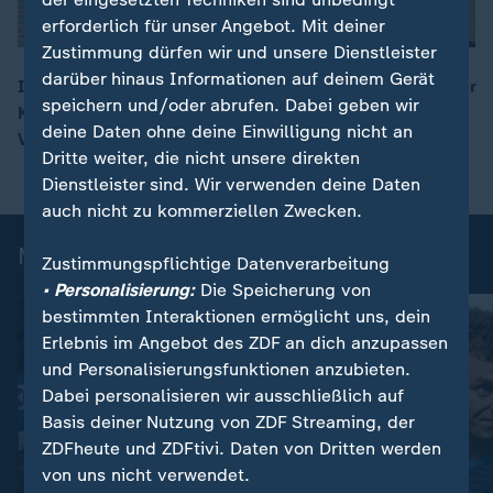
erforderlich für unser Angebot. Mit deiner
Zustimmung dürfen wir und unsere Dienstleister
darüber hinaus Informationen auf deinem Gerät
Isabell Werth muss sich bei der Dressur-EM auch in der
speichern und/oder abrufen. Dabei geben wir
Kür mit Bronze begnügen. Der Titel ging an Justin
00:17
deine Daten ohne deine Einwilligung nicht an
Verboomen und sein Pferd Zonik Plus.
Dritte weiter, die nicht unsere direkten
Dienstleister sind. Wir verwenden deine Daten
auch nicht zu kommerziellen Zwecken.
Mehr News aus dem Sport
Zustimmungspflichtige Datenverarbeitung
• Personalisierung:
Die Speicherung von
bestimmten Interaktionen ermöglicht uns, dein
Erlebnis im Angebot des ZDF an dich anzupassen
und Personalisierungsfunktionen anzubieten.
Dabei personalisieren wir ausschließlich auf
Basis deiner Nutzung von ZDF Streaming, der
ZDFheute und ZDFtivi. Daten von Dritten werden
von uns nicht verwendet.