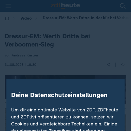
Dressur-EM: Werth Dritte in der Kür bei Verb
Video
Dressur-EM: Werth Dritte bei
Verboomen-Sieg
von Andreas Kürten
|
31.08.2025 | 16:30
Deine Datenschutzeinstellungen
Um dir eine optimale Website von ZDF, ZDFheute
und ZDFtivi präsentieren zu können, setzen wir
Cookies und vergleichbare Techniken ein. Einige
der eingesetzten Techniken sind unbedingt