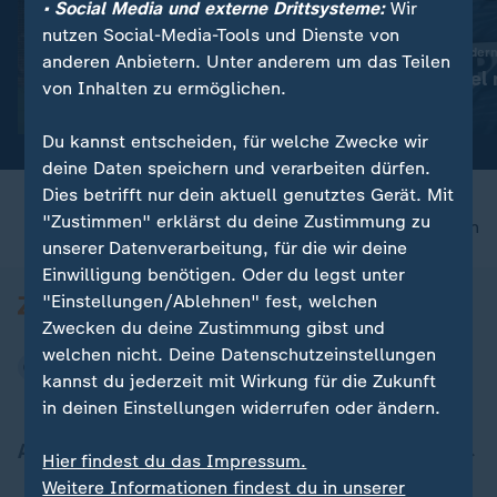
• Social Media und externe Drittsysteme:
Wir
:
Knapper Sieg gegen Bochum
nutzen Social-Media-Tools und Dienste von
Hertha BSC jubelt zum
Transfer-News in Bilder
anderen Anbietern. Unter anderem um das Teilen
Zweitliga-Auftakt
Asllani-Wechsel 
von Inhalten zu ermöglichen.
geplatzt
mit Video
0:56
Du kannst entscheiden, für welche Zwecke wir
deine Daten speichern und verarbeiten dürfen.
Dies betrifft nur dein aktuell genutztes Gerät. Mit
"Zustimmen" erklärst du deine Zustimmung zu
nach oben
unserer Datenverarbeitung, für die wir deine
Einwilligung benötigen. Oder du legst unter
"Einstellungen/Ablehnen" fest, welchen
Zwecken du deine Zustimmung gibst und
welchen nicht. Deine Datenschutzeinstellungen
kannst du jederzeit mit Wirkung für die Zukunft
in deinen Einstellungen widerrufen oder ändern.
Aktuell bei ZDFheute
Hier findest du das Impressum.
Weitere Informationen findest du in unserer