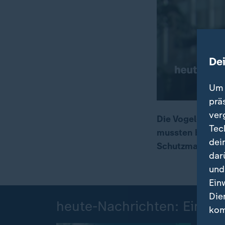
De
Um 
prä
ver
Die Vogelgrippe
Tec
mussten bereits
00:17
01:38
dei
Schutzmaßnahm
dar
und
Ein
Die
heute-Nachrichten: Einzel
kom