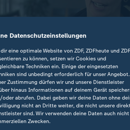
ine Datenschutzeinstellungen
dir eine optimale Website von ZDF, ZDFheute und ZDF
sentieren zu können, setzen wir Cookies und
gleichbare Techniken ein. Einige der eingesetzten
 hat Deutschland fast vollständig erfasst. Hunderttau
hniken sind unbedingt erforderlich für unser Angebot.
 getötet werden. Die Behörden reagieren mit strenge
ner Zustimmung dürfen wir und unsere Dienstleister
en.
über hinaus Informationen auf deinem Gerät speicher
/oder abrufen. Dabei geben wir deine Daten ohne de
willigung nicht an Dritte weiter, die nicht unsere direk
nstleister sind. Wir verwenden deine Daten auch nicht
beiträge
merziellen Zwecken.