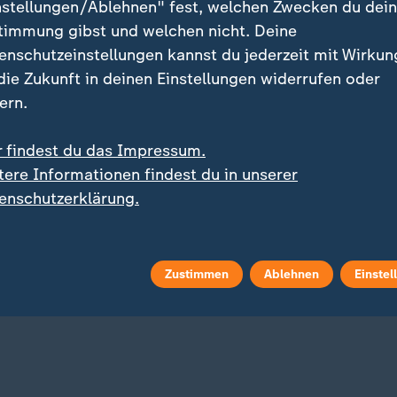
nstellungen/Ablehnen" fest, welchen Zwecken du dei
timmung gibst und welchen nicht. Deine
enschutzeinstellungen kannst du jederzeit mit Wirkun
 die Zukunft in deinen Einstellungen widerrufen oder
ern.
r findest du das Impressum.
tere Informationen findest du in unserer
:
Tanzflächen, leere Kassen
enschutzerklärung.
Berlins Clubszene am
Sprengstoff-Drohne:
ten belastet
Russland beschuldigt di
Ukraine
 Video
0:37
mit Video
1:50
Zustimmen
Ablehnen
Einstel