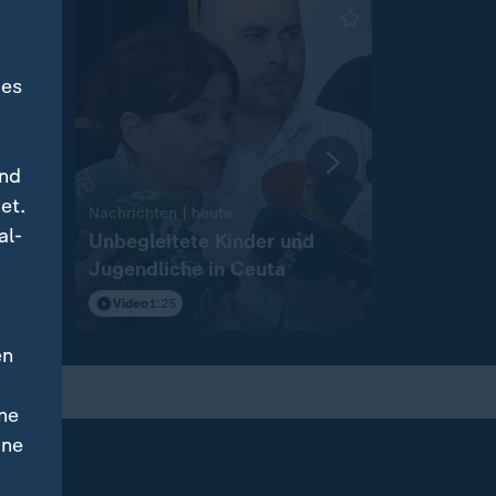
des
und
et.
:
Nachrichten | heute
Nachrichten 
al-
igt
Unbegleitete Kinder und
Wahlkamp
Jugendliche in Ceuta
Landtagsw
Anhalt
Video
1:25
Video
2:12
en
ne
ine