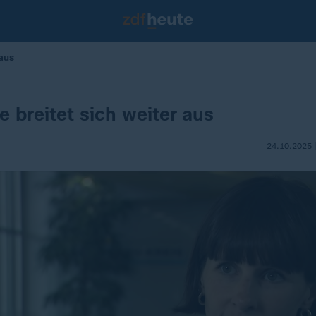
 aus
e breitet sich weiter aus
24.10.2025 