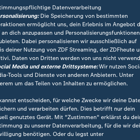
timmungspflichtige Datenverarbeitung
ersonalisierung:
Die Speicherung von bestimmten
eraktionen ermöglicht uns, dein Erlebnis im Angebot 
 an dich anzupassen und Personalisierungsfunktionen
ubieten. Dabei personalisieren wir ausschließlich auf
is deiner Nutzung von ZDF Streaming, der ZDFheute 
tivi. Daten von Dritten werden von uns nicht verwend
:
:
ichten | heute
Nachrichten | heute
ocial Media und externe Drittsysteme:
Wir nutzen Soci
r mehr Brauereien
"Deutsche Wirtschaft ze
ia-Tools und Dienste von anderen Anbietern. Unter
en schließen
sich robuster"
erem um das Teilen von Inhalten zu ermöglichen.
deo
1:33
Video
1:06
kannst entscheiden, für welche Zwecke wir deine Dat
ichern und verarbeiten dürfen. Dies betrifft nur dein
uell genutztes Gerät. Mit "Zustimmen" erklärst du dei
timmung zu unserer Datenverarbeitung, für die wir de
fentlicht
willigung benötigen. Oder du legst unter