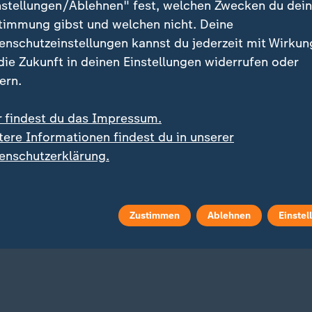
nstellungen/Ablehnen" fest, welchen Zwecken du dei
timmung gibst und welchen nicht. Deine
enschutzeinstellungen kannst du jederzeit mit Wirkun
 die Zukunft in deinen Einstellungen widerrufen oder
ern.
r findest du das Impressum.
Interview
tere Informationen findest du in unserer
:
:
tsmarkt-Debatte bei "Tacke"
Drohnen-Vorfall am Flughafen
enschutzerklärung.
igungsschutz runter,
Experte: Diese Gründe
stum rauf?
sprechen gegen eine "F
Flag"-Aktion
 Video
60:15
mit Video
5:39
Zustimmen
Ablehnen
Einstel