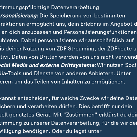
timmungspflichtige Datenverarbeitung
ersonalisierung:
Die Speicherung von bestimmten
eraktionen ermöglicht uns, dein Erlebnis im Angebot 
 an dich anzupassen und Personalisierungsfunktionen
ubieten. Dabei personalisieren wir ausschließlich auf
is deiner Nutzung von ZDF Streaming, der ZDFheute 
tivi. Daten von Dritten werden von uns nicht verwend
:
ichten | heute 19:00 Uhr
ocial Media und externe Drittsysteme:
Wir nutzen Soci
ussion um bessere
:
Nachrichten | heute 19:00 Uhr
ia-Tools und Dienste von anderen Anbietern. Unter
hnenabwehr
Ermittlungen dauern an
erem um das Teilen von Inhalten zu ermöglichen.
deo
1:53
Video
1:37
kannst entscheiden, für welche Zwecke wir deine Dat
ichern und verarbeiten dürfen. Dies betrifft nur dein
uell genutztes Gerät. Mit "Zustimmen" erklärst du dei
timmung zu unserer Datenverarbeitung, für die wir de
fentlicht
willigung benötigen. Oder du legst unter