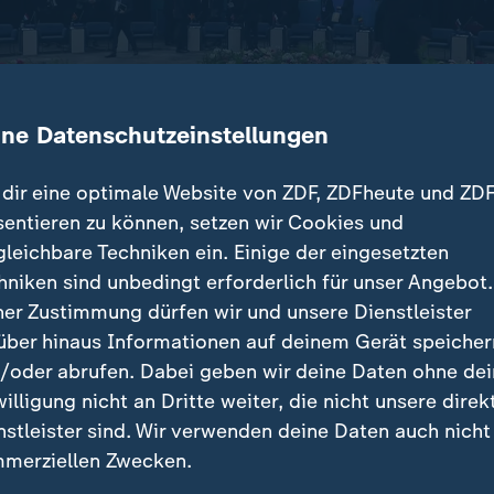
ine Datenschutzeinstellungen
dir eine optimale Website von ZDF, ZDFheute und ZDF
sentieren zu können, setzen wir Cookies und
gleichbare Techniken ein. Einige der eingesetzten
ffen sich die Außenminister der NATO-Mitgliedsstaat
hniken sind unbedingt erforderlich für unser Angebot.
 sorgte mit seiner Ankündigung, doch Soldaten nach 
ner Zustimmung dürfen wir und unsere Dienstleister
ritation.
über hinaus Informationen auf deinem Gerät speicher
/oder abrufen. Dabei geben wir deine Daten ohne de
willigung nicht an Dritte weiter, die nicht unsere direk
nstleister sind. Wir verwenden deine Daten auch nicht
träge
merziellen Zwecken.