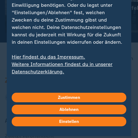
Mixed-Rennen im Freiw
Liveblog
Einwilligung benötigen. Oder du legst unter
Deutsche Staffe
:
Aktuelle Entwicklungen
"Einstellungen/Ablehnen" fest, welchen
EM-Gold
Iran-Krieg und Nahost-
Zwecken du deine Zustimmung gibst und
Konflikt: Alle Nachrichten im
mit Video
3:49
welchen nicht. Deine Datenschutzeinstellungen
Liveblog
kannst du jederzeit mit Wirkung für die Zukunft
in deinen Einstellungen widerrufen oder ändern.
Hier findest du das Impressum.
nach oben
Weitere Informationen findest du in unserer
Datenschutzerklärung.
Zustimmen
Ablehnen
Aktuell bei ZDFheute
Einstellen
Zuletzt veröffentlicht