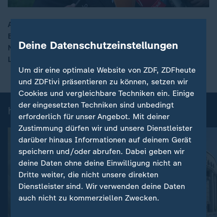
Als erstes deutsches Staatsoberhaupt besucht
Bundespräsident Steinmeier die Stadt Guernica im
00:17
Deine Datenschutzeinstellungen
Norden Spaniens. Sie wurde im Zweiten Weltkrieg von
Luftangriffen der Nazis weitgehend zerstört.
Um dir eine optimale Website von ZDF, ZDFheute
und ZDFtivi präsentieren zu können, setzen wir
Cookies und vergleichbare Techniken ein. Einige
der eingesetzten Techniken sind unbedingt
heute 19:00 Uhr: Einzelbeiträge
erforderlich für unser Angebot. Mit deiner
Zustimmung dürfen wir und unsere Dienstleister
darüber hinaus Informationen auf deinem Gerät
speichern und/oder abrufen. Dabei geben wir
deine Daten ohne deine Einwilligung nicht an
Dritte weiter, die nicht unsere direkten
Dienstleister sind. Wir verwenden deine Daten
auch nicht zu kommerziellen Zwecken.