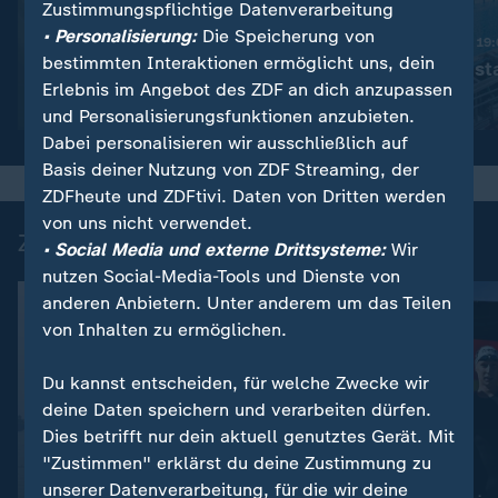
Zustimmungspflichtige Datenverarbeitung
:
Nachrichten | heute 19:00 Uhr
• Personalisierung:
Die Speicherung von
Trotz Krieg:
Nachrichten | heute 19
bestimmten Interaktionen ermöglicht uns, dein
Leihmutterschaft in der
Schwimmbad sta
Erlebnis im Angebot des ZDF an dich anzupassen
Ukraine
Video
1:38
Video
1:49
und Personalisierungsfunktionen anzubieten.
Dabei personalisieren wir ausschließlich auf
Basis deiner Nutzung von ZDF Streaming, der
ZDFheute und ZDFtivi. Daten von Dritten werden
von uns nicht verwendet.
Zuletzt auf ZDFheute veröffentlicht
• Social Media und externe Drittsysteme:
Wir
nutzen Social-Media-Tools und Dienste von
anderen Anbietern. Unter anderem um das Teilen
von Inhalten zu ermöglichen.
Du kannst entscheiden, für welche Zwecke wir
deine Daten speichern und verarbeiten dürfen.
Dies betrifft nur dein aktuell genutztes Gerät. Mit
"Zustimmen" erklärst du deine Zustimmung zu
unserer Datenverarbeitung, für die wir deine