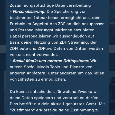
Zustimmungspflichtige Datenverarbeitung
:
Nachrichten | heute 19:00 Uhr
• Personalisierung:
Die Speicherung von
Trotz Krieg:
Nachrichten | heute 19
bestimmten Interaktionen ermöglicht uns, dein
Leihmutterschaft in der
Schwimmbad sta
Erlebnis im Angebot des ZDF an dich anzupassen
Ukraine
und Personalisierungsfunktionen anzubieten.
Video
1:38
Video
1:49
Dabei personalisieren wir ausschließlich auf
Basis deiner Nutzung von ZDF Streaming, der
ZDFheute und ZDFtivi. Daten von Dritten werden
von uns nicht verwendet.
• Social Media und externe Drittsysteme:
Wir
Zuletzt auf ZDFheute veröffentlicht
nutzen Social-Media-Tools und Dienste von
anderen Anbietern. Unter anderem um das Teilen
von Inhalten zu ermöglichen.
Du kannst entscheiden, für welche Zwecke wir
deine Daten speichern und verarbeiten dürfen.
Dies betrifft nur dein aktuell genutztes Gerät. Mit
"Zustimmen" erklärst du deine Zustimmung zu