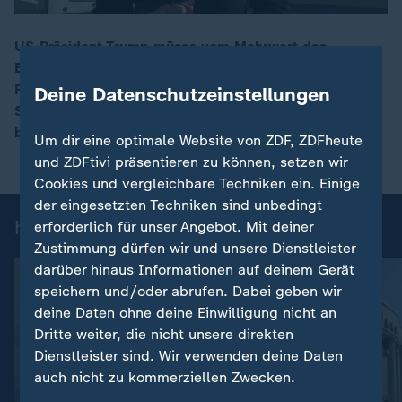
US-Präsident Trump müsse vom Mehrwert des
Bündnisses überzeugt werden, so US-Außenminister
00:17
Rubio beim Treffen der NATO-Außenminister in
Deine Datenschutzeinstellungen
Schweden. ZDF-Korrespondentin Isabelle Schaefers
berichtet.
Um dir eine optimale Website von ZDF, ZDFheute
und ZDFtivi präsentieren zu können, setzen wir
Cookies und vergleichbare Techniken ein. Einige
der eingesetzten Techniken sind unbedingt
heute 19:00 Uhr: Einzelbeiträge
erforderlich für unser Angebot. Mit deiner
Zustimmung dürfen wir und unsere Dienstleister
darüber hinaus Informationen auf deinem Gerät
speichern und/oder abrufen. Dabei geben wir
deine Daten ohne deine Einwilligung nicht an
Dritte weiter, die nicht unsere direkten
Dienstleister sind. Wir verwenden deine Daten
auch nicht zu kommerziellen Zwecken.