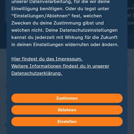
unserer Datenverarbeitung, für die wir deine
Einwilligung benötigen. Oder du legst unter
:
Er arbeitete mit Madonna, Pink und Blur
78 Verdächtige festge
Star-Produzent und
Spanien: Polizei
"Einstellungen/Ablehnen" fest, welchen
Grammy-Gewinner William
Schleuser-Netzw
Zwecken du deine Zustimmung gibst und
Orbit gestorben
welchen nicht. Deine Datenschutzeinstellungen
mit Video
0:27
mit Video
0:38
kannst du jederzeit mit Wirkung für die Zukunft
in deinen Einstellungen widerrufen oder ändern.
Hier findest du das Impressum.
nach oben
Weitere Informationen findest du in unserer
Datenschutzerklärung.
Zustimmen
Ablehnen
Einstellen
Aktuell bei ZDFheute