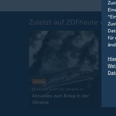
Zus
Ein
"Ei
Zuletzt auf ZDFheute veröf
Zus
Dat
für
änd
Hie
Wei
Dat
Comeb
Liveblog
Maya
:
Russland greift die Ukraine an
ung
Aktuelles zum Krieg in der
Ukraine
mit