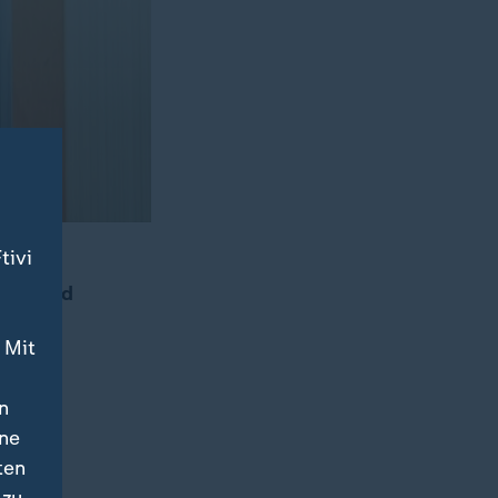
tivi
Iran
 während
 Mit
n
ine
ten