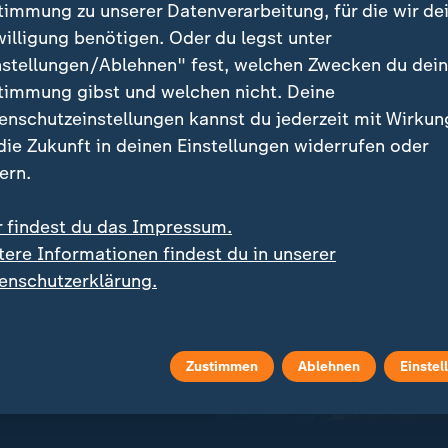
timmung zu unserer Datenverarbeitung, für die wir de
willigung benötigen. Oder du legst unter
nstellungen/Ablehnen" fest, welchen Zwecken du dei
fentlicht
timmung gibst und welchen nicht. Deine
enschutzeinstellungen kannst du jederzeit mit Wirkun
 die Zukunft in deinen Einstellungen widerrufen oder
ern.
r findest du das Impressum.
tere Informationen findest du in unserer
enschutzerklärung.
:
ack nach drei Jahren Pause
10. bis 16. August in Birmingh
 Tobehn und die
Alle Wettkämpfe der
eplante Schwimm-EM
Leichtathletik-EM im
Zustimmen
Ablehnen
Einstel
Überblick
 Video
1:27
mit Video
28:29