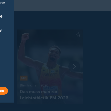
ine
ne
g
:
am
Tausende Me
FAQ
Waldbränd
:
Birmingham 2026
Notstand 
len
Das muss man zur
ausgeruf
Leichtathletik-EM 2026
mit Video
0
wissen