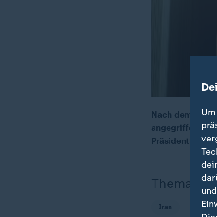
De
Um 
Nach dem Absch
prä
angegriffen. Te
00:17
01:27
ver
Präsident Trump
Tec
dei
dar
Thema
und
Ein
Iran