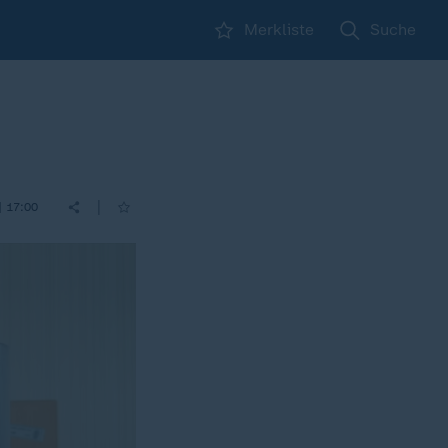
Merkliste
Suche
|
| 17:00