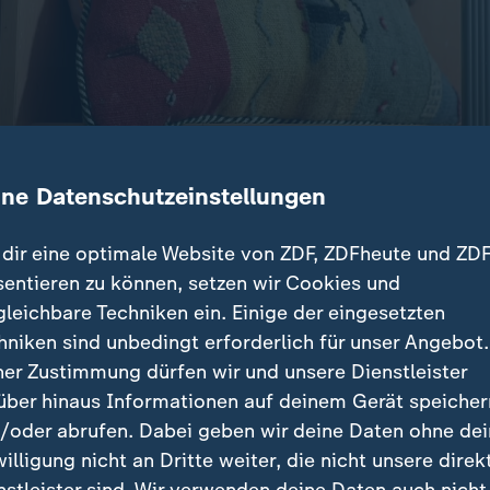
ine Datenschutzeinstellungen
dir eine optimale Website von ZDF, ZDFheute und ZDF
uss eines US-Hubschraubers haben die USA Ziele im 
sentieren zu können, setzen wir Cookies und
heran meldet daraufhin Attacken auf US-Stützpunkte,
gleichbare Techniken ein. Einige der eingesetzten
 mit weiteren Militärschlägen droht.
hniken sind unbedingt erforderlich für unser Angebot.
ner Zustimmung dürfen wir und unsere Dienstleister
über hinaus Informationen auf deinem Gerät speicher
/oder abrufen. Dabei geben wir deine Daten ohne de
willigung nicht an Dritte weiter, die nicht unsere direk