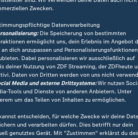
nstleister sind. Wir verwenden deine Daten auch nicht
merziellen Zwecken.
beiträge
timmungspflichtige Datenverarbeitung
ersonalisierung:
Die Speicherung von bestimmten
eraktionen ermöglicht uns, dein Erlebnis im Angebot 
 an dich anzupassen und Personalisierungsfunktionen
ubieten. Dabei personalisieren wir ausschließlich auf
is deiner Nutzung von ZDF Streaming, der ZDFheute 
tivi. Daten von Dritten werden von uns nicht verwend
ocial Media und externe Drittsysteme:
Wir nutzen Soci
ia-Tools und Dienste von anderen Anbietern. Unter
:
:
ichten | heute
Nachrichten | heute
erem um das Teilen von Inhalten zu ermöglichen.
r mehr Brauereien
"Deutsche Wirtschaft ze
en schließen
sich robuster"
kannst entscheiden, für welche Zwecke wir deine Dat
deo
1:33
Video
1:06
ichern und verarbeiten dürfen. Dies betrifft nur dein
uell genutztes Gerät. Mit "Zustimmen" erklärst du dei