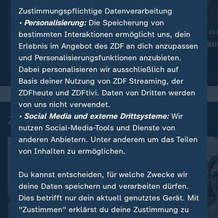
Zustimmungspflichtige Datenverarbeitung
:
Nachrichten | heute 19:00 Uhr
• Personalisierung:
Die Speicherung von
Trotz Krieg:
Nachrichten | heute 19
bestimmten Interaktionen ermöglicht uns, dein
Leihmutterschaft in der
Taiwan rüstet au
Erlebnis im Angebot des ZDF an dich anzupassen
Ukraine
und Personalisierungsfunktionen anzubieten.
Video
1:38
Video
1:45
Dabei personalisieren wir ausschließlich auf
Basis deiner Nutzung von ZDF Streaming, der
ZDFheute und ZDFtivi. Daten von Dritten werden
von uns nicht verwendet.
• Social Media und externe Drittsysteme:
Wir
Zuletzt auf ZDFheute veröffentlicht
nutzen Social-Media-Tools und Dienste von
anderen Anbietern. Unter anderem um das Teilen
von Inhalten zu ermöglichen.
Du kannst entscheiden, für welche Zwecke wir
deine Daten speichern und verarbeiten dürfen.
Dies betrifft nur dein aktuell genutztes Gerät. Mit
"Zustimmen" erklärst du deine Zustimmung zu