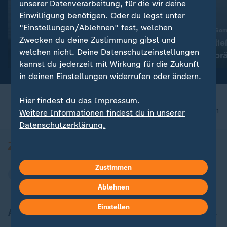
unserer Datenverarbeitung, für die wir deine
Einwilligung benötigen. Oder du legst unter
Liveblog
Exklusiv
"Einstellungen/Ablehnen" fest, welchen
:
Aktuelle Entwicklungen
Linken-Chef im ZDF-Som
Zwecken du deine Zustimmung gibst und
Iran-Krieg und Nahost-
Pantisano schlie
welchen nicht. Deine Datenschutzeinstellungen
Konflikt: Alle Nachrichten im
CDU-Ministerprä
kannst du jederzeit mit Wirkung für die Zukunft
Liveblog
aus
in deinen Einstellungen widerrufen oder ändern.
Hier findest du das Impressum.
nach oben
Weitere Informationen findest du in unserer
Datenschutzerklärung.
Zustimmen
Ablehnen
Einstellen
Aktuell bei ZDFheute