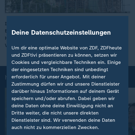
In Hongkong kämpfen Feuerwehrleute weiter gegen
Brände in mehreren Hochhäusern. Mindestens 83 Tote,
Deine Datenschutzeinstellungen
00:17
Hunderte vermisst. Drei Bauarbeiter wurden als
Verdächtige festgenommen.
Um dir eine optimale Website von ZDF, ZDFheute
und ZDFtivi präsentieren zu können, setzen wir
Cookies und vergleichbare Techniken ein. Einige
der eingesetzten Techniken sind unbedingt
heute 19:00 Uhr: Einzelbeiträge
erforderlich für unser Angebot. Mit deiner
Zustimmung dürfen wir und unsere Dienstleister
darüber hinaus Informationen auf deinem Gerät
speichern und/oder abrufen. Dabei geben wir
deine Daten ohne deine Einwilligung nicht an
Dritte weiter, die nicht unsere direkten
Dienstleister sind. Wir verwenden deine Daten
auch nicht zu kommerziellen Zwecken.