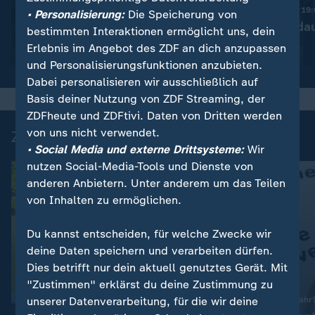
Diskussion um bessere
Nachrichten | heute 19
• Personalisierung:
Die Speicherung von
Drohnenabwehr
Ermittlungen da
bestimmten Interaktionen ermöglicht uns, dein
Erlebnis im Angebot des ZDF an dich anzupassen
Video
1:53
Video
1:37
und Personalisierungsfunktionen anzubieten.
Dabei personalisieren wir ausschließlich auf
Basis deiner Nutzung von ZDF Streaming, der
ZDFheute und ZDFtivi. Daten von Dritten werden
von uns nicht verwendet.
Zuletzt auf ZDFheute veröffentlicht
• Social Media und externe Drittsysteme:
Wir
nutzen Social-Media-Tools und Dienste von
anderen Anbietern. Unter anderem um das Teilen
von Inhalten zu ermöglichen.
Du kannst entscheiden, für welche Zwecke wir
deine Daten speichern und verarbeiten dürfen.
Dies betrifft nur dein aktuell genutztes Gerät. Mit
"Zustimmen" erklärst du deine Zustimmung zu
unserer Datenverarbeitung, für die wir deine
Rentenreform in Gefahr