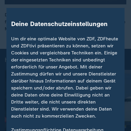
Der Deutsche Filmpreis ist eine wichtige Auszeichnung
für Filmschaffende. Über die Gewinner entscheiden die
Deine Datenschutzeinstellungen
00:17
Mitglieder der Deutschen Filmakademie.
Um dir eine optimale Website von ZDF, ZDFheute
und ZDFtivi präsentieren zu können, setzen wir
Cookies und vergleichbare Techniken ein. Einige
heute 19:00 Uhr: Einzelbeiträge
der eingesetzten Techniken sind unbedingt
erforderlich für unser Angebot. Mit deiner
Zustimmung dürfen wir und unsere Dienstleister
darüber hinaus Informationen auf deinem Gerät
speichern und/oder abrufen. Dabei geben wir
deine Daten ohne deine Einwilligung nicht an
Dritte weiter, die nicht unsere direkten
Dienstleister sind. Wir verwenden deine Daten
auch nicht zu kommerziellen Zwecken.
:
Nachrichten | heute 19:00 Uhr
Zustimmungspflichtige Datenverarbeitung