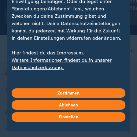
Warum die "Rent
Einwilligung benötigen. Oder du legst unter
:
Schwimm-EM
entscheidend fü
"Einstellungen/Ablehnen" fest, welchen
Gold für Isabel Gose im
Reformpläne ist
Zwecken du deine Zustimmung gibst und
Knockout-Sprint im
mit Video
11:04
welchen nicht. Deine Datenschutzeinstellungen
Freiwasser
kannst du jederzeit mit Wirkung für die Zukunft
in deinen Einstellungen widerrufen oder ändern.
nach oben
Hier findest du das Impressum.
Weitere Informationen findest du in unserer
Datenschutzerklärung.
Zustimmen
Ablehnen
Aktuell bei ZDFheute
Einstellen
Zuletzt veröffentlicht