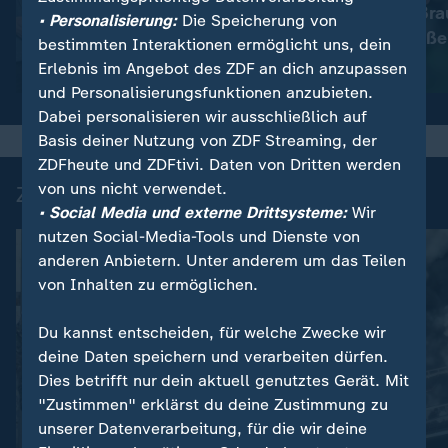
Immer mehr Bra
:
Wetter
• Personalisierung:
Die Speicherung von
So wird das Wetter
müssen schließe
bestimmten Interaktionen ermöglicht uns, dein
Erlebnis im Angebot des ZDF an dich anzupassen
Video
1:11
Video
1:33
und Personalisierungsfunktionen anzubieten.
Dabei personalisieren wir ausschließlich auf
Basis deiner Nutzung von ZDF Streaming, der
ZDFheute und ZDFtivi. Daten von Dritten werden
von uns nicht verwendet.
Zuletzt auf ZDFheute veröffentlicht
• Social Media und externe Drittsysteme:
Wir
nutzen Social-Media-Tools und Dienste von
anderen Anbietern. Unter anderem um das Teilen
von Inhalten zu ermöglichen.
Du kannst entscheiden, für welche Zwecke wir
deine Daten speichern und verarbeiten dürfen.
Dies betrifft nur dein aktuell genutztes Gerät. Mit
FAQ
"Zustimmen" erklärst du deine Zustimmung zu
:
unserer Datenverarbeitung, für die wir deine
Krise in Ceuta
Liveblog