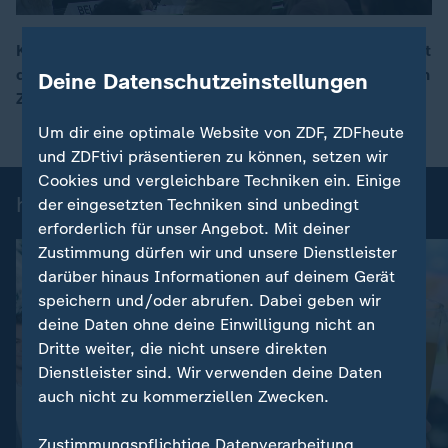
Kurz vor dem offiziellen Ende der Klimakonferenz sorgt
die Abschlusserklärung für Kritik: Sie beinhaltet keinen
Deine Datenschutzeinstellungen
00:17
Zeitplan zum Ausstieg aus fossilen Energieträgern.
Um dir eine optimale Website von ZDF, ZDFheute
und ZDFtivi präsentieren zu können, setzen wir
Cookies und vergleichbare Techniken ein. Einige
heute-Nachrichten: Einzelbeiträge
der eingesetzten Techniken sind unbedingt
erforderlich für unser Angebot. Mit deiner
Zustimmung dürfen wir und unsere Dienstleister
darüber hinaus Informationen auf deinem Gerät
speichern und/oder abrufen. Dabei geben wir
deine Daten ohne deine Einwilligung nicht an
Dritte weiter, die nicht unsere direkten
Dienstleister sind. Wir verwenden deine Daten
auch nicht zu kommerziellen Zwecken.
:
Nachrichten | heute
Zustimmungspflichtige Datenverarbeitung