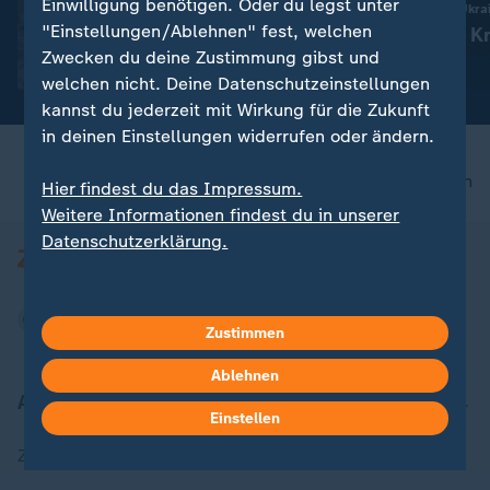
Wie junge Geflüchtete zur
Einwilligung benötigen. Oder du legst unter
Russland greift die Ukra
Verhandlungsmasse werden
"Einstellungen/Ablehnen" fest, welchen
Aktuelles zum Kr
Zwecken du deine Zustimmung gibst und
Ukraine
mit Video
2:37
welchen nicht. Deine Datenschutzeinstellungen
kannst du jederzeit mit Wirkung für die Zukunft
in deinen Einstellungen widerrufen oder ändern.
nach oben
Hier findest du das Impressum.
Weitere Informationen findest du in unserer
Datenschutzerklärung.
Zustimmen
Ablehnen
Aktuell bei ZDFheute
Einstellen
Zuletzt veröffentlicht