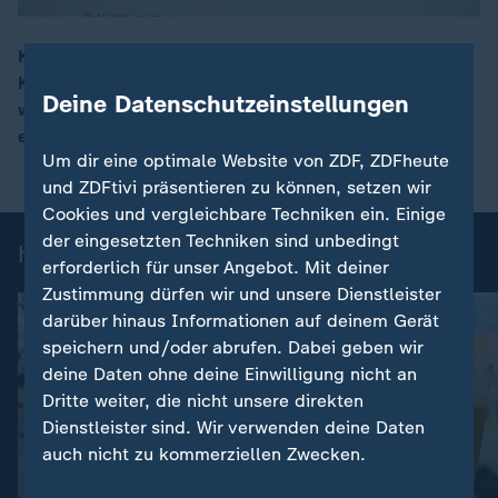
Künstliche Intelligenz stellt die Arbeitswelt auf den
Kopf. Experten schätzen, dass rund 800.000 Jobs
00:16
Deine Datenschutzeinstellungen
wegfallen könnten, jedoch auch ähnlich viele neue
entstehen.
Um dir eine optimale Website von ZDF, ZDFheute
und ZDFtivi präsentieren zu können, setzen wir
Cookies und vergleichbare Techniken ein. Einige
der eingesetzten Techniken sind unbedingt
heute-Nachrichten: Einzelbeiträge
erforderlich für unser Angebot. Mit deiner
Zustimmung dürfen wir und unsere Dienstleister
darüber hinaus Informationen auf deinem Gerät
speichern und/oder abrufen. Dabei geben wir
deine Daten ohne deine Einwilligung nicht an
Dritte weiter, die nicht unsere direkten
Dienstleister sind. Wir verwenden deine Daten
auch nicht zu kommerziellen Zwecken.