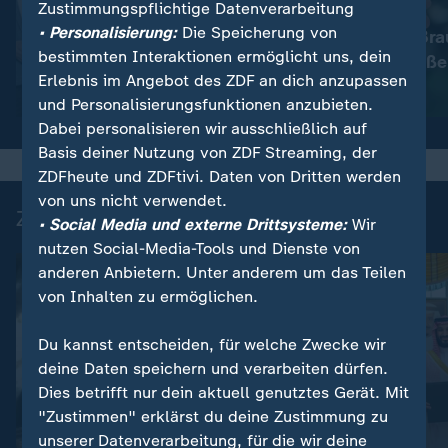
Zustimmungspflichtige Datenverarbeitung
:
Nachrichten | heute
• Personalisierung:
Die Speicherung von
Immer mehr Bra
:
Wetter
bestimmten Interaktionen ermöglicht uns, dein
So wird das Wetter
müssen schließe
Erlebnis im Angebot des ZDF an dich anzupassen
Video
1:11
Video
1:33
und Personalisierungsfunktionen anzubieten.
Dabei personalisieren wir ausschließlich auf
Basis deiner Nutzung von ZDF Streaming, der
ZDFheute und ZDFtivi. Daten von Dritten werden
von uns nicht verwendet.
Zuletzt auf ZDFheute veröffentlicht
• Social Media und externe Drittsysteme:
Wir
nutzen Social-Media-Tools und Dienste von
anderen Anbietern. Unter anderem um das Teilen
von Inhalten zu ermöglichen.
Du kannst entscheiden, für welche Zwecke wir
deine Daten speichern und verarbeiten dürfen.
Dies betrifft nur dein aktuell genutztes Gerät. Mit
"Zustimmen" erklärst du deine Zustimmung zu
FAQ
unserer Datenverarbeitung, für die wir deine