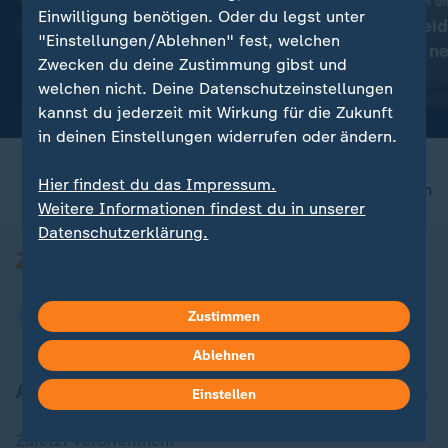
Türkei, Saudi-Arabien u
Liveblog
Einwilligung benötigen. Oder du legst unter
"Mekka"-Verteid
:
Russland greift die Ukraine an
"Einstellungen/Ablehnen" fest, welchen
Das steckt im n
Aktuelles zum Krieg in der
Zwecken du deine Zustimmung gibst und
Abkommen
Ukraine
mit Video
17:01
welchen nicht. Deine Datenschutzeinstellungen
kannst du jederzeit mit Wirkung für die Zukunft
in deinen Einstellungen widerrufen oder ändern.
Hier findest du das Impressum.
nach oben
Weitere Informationen findest du in unserer
Datenschutzerklärung.
Zustimmen
Ablehnen
Aktuell bei ZDFheute
Einstellen
Zuletzt veröffentlicht