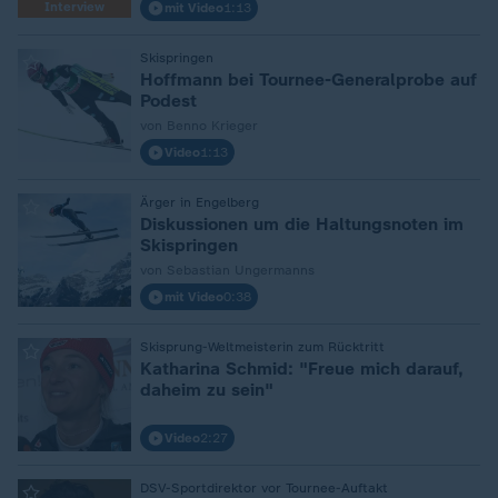
Interview
mit Video
1:13
:
Skispringen
Hoffmann bei Tournee-Generalprobe auf
Podest
von Benno Krieger
Video
1:13
:
Ärger in Engelberg
Diskussionen um die Haltungsnoten im
Skispringen
von Sebastian Ungermanns
mit Video
0:38
:
Skisprung-Weltmeisterin zum Rücktritt
Katharina Schmid: "Freue mich darauf,
daheim zu sein"
Video
2:27
:
DSV-Sportdirektor vor Tournee-Auftakt