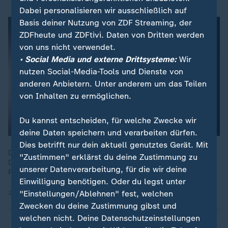
Dabei personalisieren wir ausschließlich auf
Basis deiner Nutzung von ZDF Streaming, der
ZDFheute und ZDFtivi. Daten von Dritten werden
von uns nicht verwendet.
• Social Media und externe Drittsysteme:
Wir
nutzen Social-Media-Tools und Dienste von
anderen Anbietern. Unter anderem um das Teilen
von Inhalten zu ermöglichen.
Du kannst entscheiden, für welche Zwecke wir
deine Daten speichern und verarbeiten dürfen.
Dies betrifft nur dein aktuell genutztes Gerät. Mit
Die Haltungsnoten sorgen im Skispringen aktuell für
"Zustimmen" erklärst du deine Zustimmung zu
Diskussionen. Was die Aufregung verursacht erklären ZDF-
unserer Datenverarbeitung, für die wir deine
Reporter Stefan Bier und Experte Severin Freund.
Einwilligung benötigen. Oder du legst unter
"Einstellungen/Ablehnen" fest, welchen
21.12.2025 | 1:41 min
Zwecken du deine Zustimmung gibst und
welchen nicht. Deine Datenschutzeinstellungen