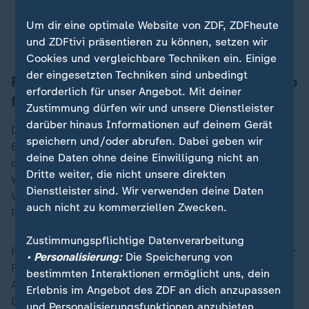
Um dir eine optimale Website von ZDF, ZDFheute
mit Video
0:29
und ZDFtivi präsentieren zu können, setzen wir
Cookies und vergleichbare Techniken ein. Einige
der eingesetzten Techniken sind unbedingt
Familienduell Prevc: Rivalität als Antrieb
erforderlich für unser Angebot. Mit deiner
für Rekorde
Zustimmung dürfen wir und unsere Dienstleister
darüber hinaus Informationen auf deinem Gerät
Der interne Kampf der Geschwister um die längste
speichern und/oder abrufen. Dabei geben wir
Erfolgsliste in der Familie ist ein weiteres Geheimnis
deine Daten ohne deine Einwilligung nicht an
der Prevc-Story. Domen etwa tüftelte vor diesem
Dritte weiter, die nicht unsere direkten
Winter stundenlang im Windkanal in Stockholm an
Dienstleister sind. Wir verwenden deine Daten
Veränderungen in seinem Flug, die durch die Material-
auch nicht zu kommerziellen Zwecken.
Regeländerungen nötig wurden.
Zustimmungspflichtige Datenverarbeitung
Fast alle Experten hatten vermutet, dass der König der
• Personalisierung:
Die Speicherung von
Flieger wegen der kleiner geworden Tragfläche der
bestimmten Interaktionen ermöglicht uns, dein
Anzüge in diesem Winter nicht vorn mitfliegen würde.
Erlebnis im Angebot des ZDF an dich anzupassen
Doch Domen überraschte alle.
und Personalisierungsfunktionen anzubieten.