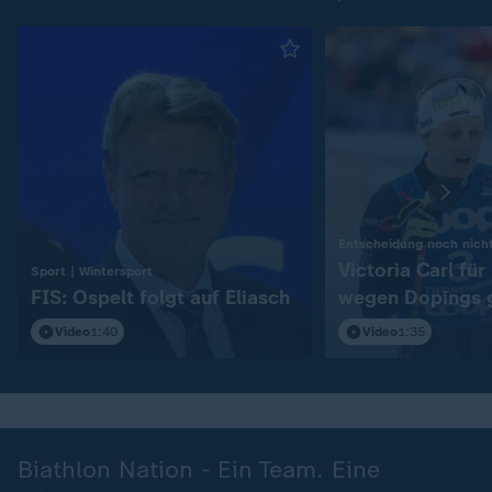
Entscheidung noch nicht
Victoria Carl fü
:
Sport | Wintersport
FIS: Ospelt folgt auf Eliasch
wegen Dopings 
Video
1:40
Video
1:35
Biathlon Nation - Ein Team. Eine