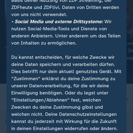
Basis deiner Nutzung von ZDF Streaming, der
ZDFheute und ZDFtivi. Daten von Dritten werden
von uns nicht verwendet.
• Social Media und externe Drittsysteme:
Wir
nutzen Social-Media-Tools und Dienste von
anderen Anbietern. Unter anderem um das Teilen
von Inhalten zu ermöglichen.
:
Duplantis, Mihambo & Co.
Fußball-Weltverband weh
Das sind die Stars der
Trotz Kritik an I
Du kannst entscheiden, für welche Zwecke wir
Leichtathletik-EM
FIFA "entschlos
deine Daten speichern und verarbeiten dürfen.
je"
mit Video
3:29
mit Video
1:11
Dies betrifft nur dein aktuell genutztes Gerät. Mit
"Zustimmen" erklärst du deine Zustimmung zu
unserer Datenverarbeitung, für die wir deine
Einwilligung benötigen. Oder du legst unter
nach oben
"Einstellungen/Ablehnen" fest, welchen
Zwecken du deine Zustimmung gibst und
welchen nicht. Deine Datenschutzeinstellungen
kannst du jederzeit mit Wirkung für die Zukunft
in deinen Einstellungen widerrufen oder ändern.