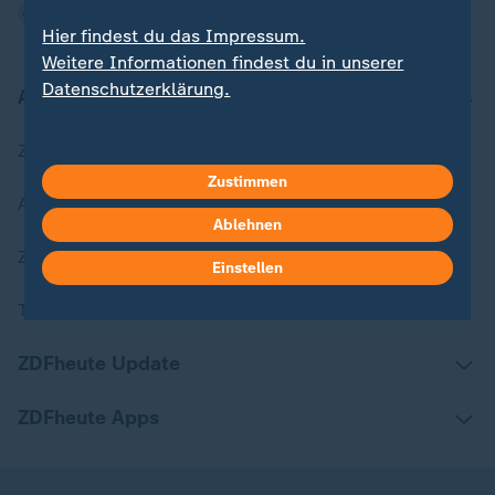
Hier findest du das Impressum.
Weitere Informationen findest du in unserer
Datenschutzerklärung.
Aktuell bei ZDFheute
Zuletzt veröffentlicht
Zustimmen
Aktuelle Sendungs-Videos
Ablehnen
ZDFheute Stories
Einstellen
Themen im Überblick
ZDFheute Update
ZDFheute Apps