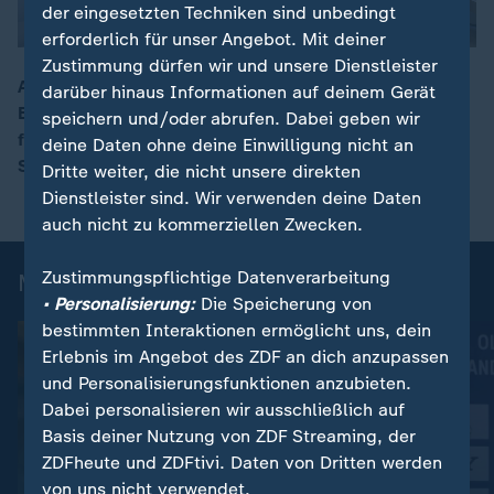
der eingesetzten Techniken sind unbedingt
erforderlich für unser Angebot. Mit deiner
Zustimmung dürfen wir und unsere Dienstleister
Alfred Gislason bleibt über die Heim-WM hinaus
darüber hinaus Informationen auf deinem Gerät
Bundestrainer. Er ist seit Februar 2020 im Amt und
speichern und/oder abrufen. Dabei geben wir
00:10
führte die DHB-Auswahl bereits 2024 zu Olympia-
deine Daten ohne deine Einwilligung nicht an
Silber und 2026 zu EM-Silber.
Dritte weiter, die nicht unsere direkten
Dienstleister sind. Wir verwenden deine Daten
auch nicht zu kommerziellen Zwecken.
Zustimmungspflichtige Datenverarbeitung
Mehr News aus dem Sport
• Personalisierung:
Die Speicherung von
bestimmten Interaktionen ermöglicht uns, dein
Erlebnis im Angebot des ZDF an dich anzupassen
und Personalisierungsfunktionen anzubieten.
Dabei personalisieren wir ausschließlich auf
Basis deiner Nutzung von ZDF Streaming, der
ZDFheute und ZDFtivi. Daten von Dritten werden
von uns nicht verwendet.