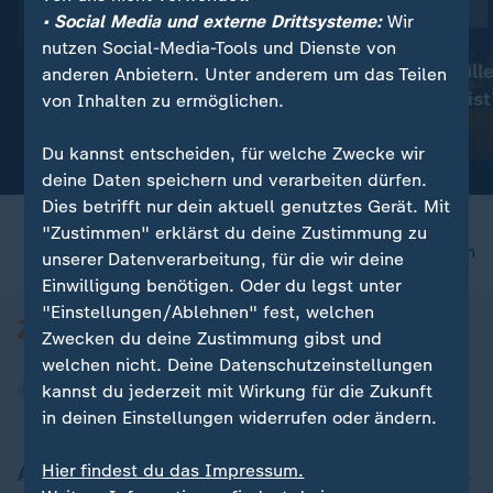
• Social Media und externe Drittsysteme:
Wir
:
:
Schwimm-EM
Synchronspringen
nutzen Social-Media-Tools und Dienste von
Drei Medaillen für deutsche
Hentschel/Mülle
anderen Anbietern. Unter anderem um das Teilen
Wasserspringer zum
alles passiert ist
von Inhalten zu ermöglichen.
Abschluss
mit Video
1:50
Video
1:50
Du kannst entscheiden, für welche Zwecke wir
deine Daten speichern und verarbeiten dürfen.
Dies betrifft nur dein aktuell genutztes Gerät. Mit
"Zustimmen" erklärst du deine Zustimmung zu
nach oben
unserer Datenverarbeitung, für die wir deine
Einwilligung benötigen. Oder du legst unter
"Einstellungen/Ablehnen" fest, welchen
Zwecken du deine Zustimmung gibst und
welchen nicht. Deine Datenschutzeinstellungen
kannst du jederzeit mit Wirkung für die Zukunft
in deinen Einstellungen widerrufen oder ändern.
Hier findest du das Impressum.
Aktuell bei ZDFheute