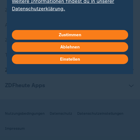
Weitere Informationen findest du in unserer
Datenschutzerklärung.
Zuletzt veröffentlicht
Aktuelle Sendungs-Videos
Zustimmen
ZDFheute Stories
Ablehnen
Themen im Überblick
Einstellen
ZDFheute Update
ZDFheute Apps
Nutzungsbedingungen
Datenschutz
Datenschutzeinstellungen
Impressum