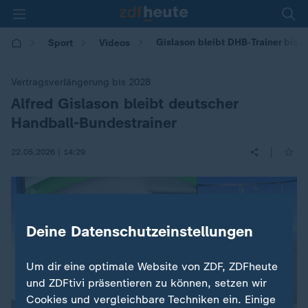
Gislason bleibt DHB‑Trainer bis 
Sport
Videos
Vertragsverlängerung bis 2028
Alfred Gislason bleibt deutscher
:
Handball-Bundestrainer
|
22.05.2026 | 14:29
Deine Datenschutzeinstellungen
Um dir eine optimale Website von ZDF, ZDFheute
und ZDFtivi präsentieren zu können, setzen wir
Cookies und vergleichbare Techniken ein. Einige