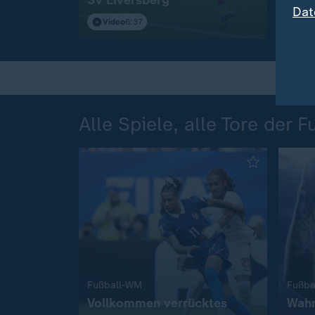
Dat
S04
Video
6:37
Vi
Alle Spiele, alle Tore der
:
Fußball-WM
Fußba
Vollkommen verrücktes
Wahn