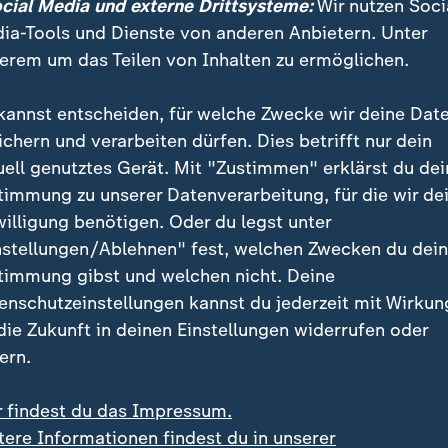
ocial Media und externe Drittsysteme:
Wir nutzen Soci
deo
10:08
Video
9:45
ia-Tools und Dienste von anderen Anbietern. Unter
erem um das Teilen von Inhalten zu ermöglichen.
kannst entscheiden, für welche Zwecke wir deine Dat
ichern und verarbeiten dürfen. Dies betrifft nur dein
uell genutztes Gerät. Mit "Zustimmen" erklärst du dei
timmung zu unserer Datenverarbeitung, für die wir de
willigung benötigen. Oder du legst unter
nstellungen/Ablehnen" fest, welchen Zwecken du dei
timmung gibst und welchen nicht. Deine
enschutzeinstellungen kannst du jederzeit mit Wirkun
 die Zukunft in deinen Einstellungen widerrufen oder
ern.
32. Spieltag
:
:
ndesliga
das aktuelle sportstudio
r findest du das Impressum.
b" gewinnt
Aufstieg perfekt: Schal
tere Informationen findest du in unserer
ndschaftsspiel gegen
schlägt Düsseldorf