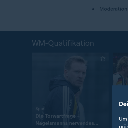
Moderation 
WM-Qualifikation
De
:
Sport
Fußba
Die Torwartfrage -
Ends
Um 
Nagelsmanns nervendes
Team
prä