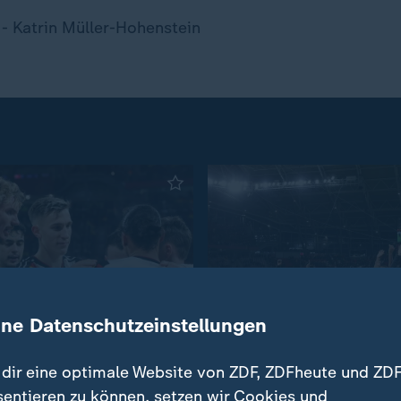
- Katrin Müller-Hohenstein
ine Datenschutzeinstellungen
:
:
ll-WM
Sport
piel gewonnen: DFB-
Der Befreiungsschlag v
dir eine optimale Website von ZDF, ZDFheute und ZDF
 bei WM 2026 dabei
Leipzig
sentieren zu können, setzen wir Cookies und