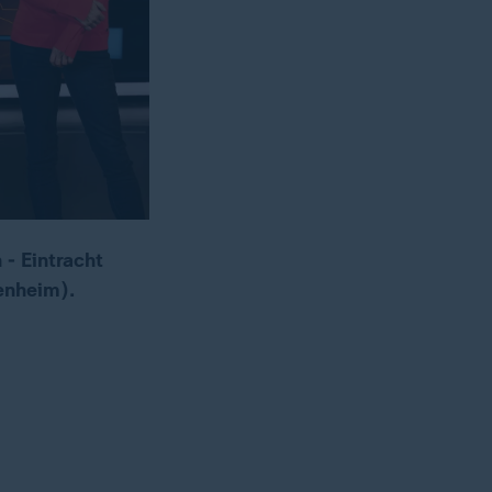
- Eintracht
enheim).