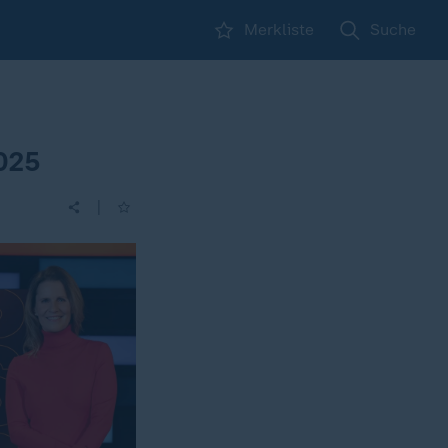
Merkliste
Suche
025
|