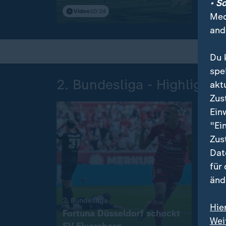
• S
Video
10:24
Vi
Med
and
Du 
spe
2. Bundesliga - Highlights
akt
Zus
Ein
"Ei
Zus
Dat
für
änd
:
2. Bundesliga
2. Bu
Hie
Fortuna Düsseldorf schockt
"Clu
Wei
SV Elversberg
Freu