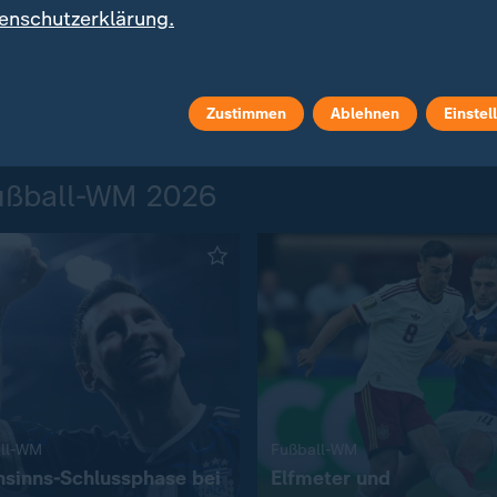
enschutzerklärung.
deo
9:04
Video
8:02
Zustimmen
Ablehnen
Einstel
 Fußball-WM 2026
:
:
ll-WM
Fußball-WM
sinns-Schlussphase bei
Elfmeter und