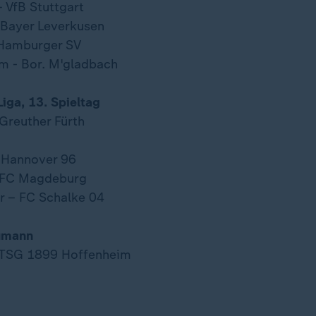
 VfB Stuttgart
 Bayer Leverkusen
Hamburger SV
m - Bor. M'gladbach
Liga, 13. Spieltag
Greuther Fürth
 Hannover 96
. FC Magdeburg
r – FC Schalke 04
aumann
r TSG 1899 Hoffenheim