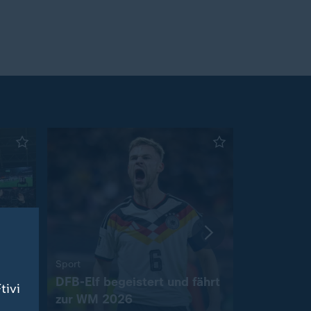
:
:
Sport
Bolzplatz
on
DFB-Elf begeistert und fährt
Wie der D
tivi
zur WM 2026
Torwartpr