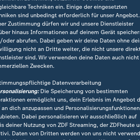
deo
8:17
mit Video
8:17
gleichbare Techniken ein. Einige der eingesetzten
hniken sind unbedingt erforderlich für unser Angebot.
ner Zustimmung dürfen wir und unsere Dienstleister
über hinaus Informationen auf deinem Gerät speicher
/oder abrufen. Dabei geben wir deine Daten ohne de
willigung nicht an Dritte weiter, die nicht unsere direk
nstleister sind. Wir verwenden deine Daten auch nicht
merziellen Zwecken.
timmungspflichtige Datenverarbeitung
ersonalisierung:
Die Speicherung von bestimmten
eraktionen ermöglicht uns, dein Erlebnis im Angebot 
 an dich anzupassen und Personalisierungsfunktionen
ubieten. Dabei personalisieren wir ausschließlich auf
:
:
sliga 2025/26
Bundesliga 2025/26
is deiner Nutzung von ZDF Streaming, der ZDFheute 
s reicht Stuttgart für
SC Freiburg macht die
tivi. Daten von Dritten werden von uns nicht verwend
pions League
Conference League klar