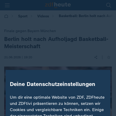
Basketball: Berlin holt nach Aufh
Sport
Videos
Finale gegen Bayern München
Berlin holt nach Aufholjagd Basketball-
:
Meisterschaft
|
21.06.2026 | 19:20
Deine Datenschutzeinstellungen
Um dir eine optimale Website von ZDF, ZDFheute
und ZDFtivi präsentieren zu können, setzen wir
Cookies und vergleichbare Techniken ein. Einige
der eingesetzten Techniken sind unbedingt