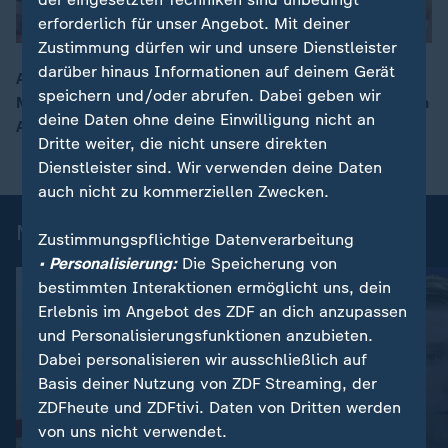
erforderlich für unser Angebot. Mit deiner
Zustimmung dürfen wir und unsere Dienstleister
darüber hinaus Informationen auf deinem Gerät
Alba Berlin schnappt sich die deutsche Basketball-
speichern und/oder abrufen. Dabei geben wir
Meisterschaft von Bayern München dank einer furiosen
00:16
deine Daten ohne deine Einwilligung nicht an
Aufholjagd.
Dritte weiter, die nicht unsere direkten
Dienstleister sind. Wir verwenden deine Daten
auch nicht zu kommerziellen Zwecken.
Mehr News aus dem Sport
Zustimmungspflichtige Datenverarbeitung
• Personalisierung:
Die Speicherung von
bestimmten Interaktionen ermöglicht uns, dein
Erlebnis im Angebot des ZDF an dich anzupassen
und Personalisierungsfunktionen anzubieten.
Dabei personalisieren wir ausschließlich auf
Basis deiner Nutzung von ZDF Streaming, der
ZDFheute und ZDFtivi. Daten von Dritten werden
von uns nicht verwendet.