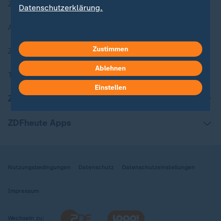
Zuletzt veröffentlicht
Datenschutzerklärung.
Aktuelle Sendungs-Videos
Zustimmen
ZDFheute Stories
Ablehnen
Themen im Überblick
Einstellen
ZDFheute Update
ZDFheute Apps
Nutzungsbedingungen
Datenschutz
Datenschutzeinstellungen
Impressum
Wechseln zu: