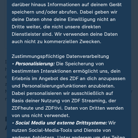
darüber hinaus Informationen auf deinem Gerät
Alexander Zverev hat mentale Probleme öffentlich
speichern und/oder abrufen. Dabei geben wir
gemacht. Der Blick auf seine Karriere zeigt, der
deine Daten ohne deine Einwilligung nicht an
Tennisstar hatte viele Hochs, aber auch Tiefen zu
Dritte weiter, die nicht unsere direkten
bewältigen.
Dienstleister sind. Wir verwenden deine Daten
auch nicht zu kommerziellen Zwecken.
von Jannik Schneider
Zustimmungspflichtige Datenverarbeitung
Im dritten Satz ging es dann weiter hin und
• Personalisierung:
Die Speicherung von
her. Lys kam nach einem frühen Aufschlagverlust noch
bestimmten Interaktionen ermöglicht uns, dein
einmal zurück und hatte beim Stand von 3:3 sogar
Erlebnis im Angebot des ZDF an dich anzupassen
zwei weitere Breakchancen. Doch Swiatek bewies
und Personalisierungsfunktionen anzubieten.
Nervenstärke, hielt ihr Service und nutzte etwas später
Dabei personalisieren wir ausschließlich auf
nach fast zweieinhalb Stunden ihren ersten Matchball.
Basis deiner Nutzung von ZDF Streaming, der
ZDFheute und ZDFtivi. Daten von Dritten werden
von uns nicht verwendet.
Bester Gruppenzweiter kommt ins
• Social Media und externe Drittsysteme:
Wir
Achtelfinale
nutzen Social-Media-Tools und Dienste von
anderen Anbietern. Unter anderem um das Teilen