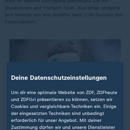
Auch im zweiten Durchgang überzeugte Lys mit
druckvollem und mutigem Spiel. Allerdings steigerte
sich Swiatek nun und schaffte nach 1:36 Stunden den
Satzausgleich.
Deine Datenschutzeinstellungen
Um dir eine optimale Website von ZDF, ZDFheute
und ZDFtivi präsentieren zu können, setzen wir
Cookies und vergleichbare Techniken ein. Einige
Aussagen über mentale Probleme
der eingesetzten Techniken sind unbedingt
Die Aufs und Abs in Zverevs Tennis-
:
erforderlich für unser Angebot. Mit deiner
Karriere
Zustimmung dürfen wir und unsere Dienstleister