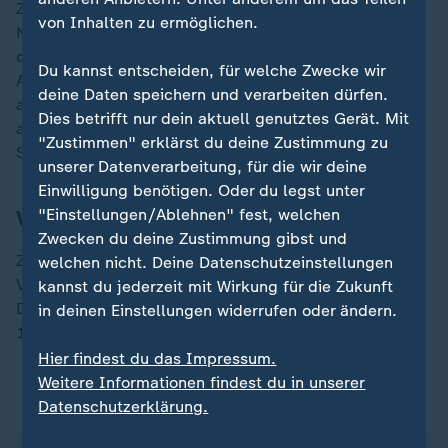
Zum Auftakt hatten Zverev und Co. mit 3:0 gegen die
von Inhalten zu ermöglichen.
Niederlande gewonnen. Bei einem Sieg wäre das
deutsche Team sicher in der Runde der besten Acht.
Du kannst entscheiden, für welche Zwecke wir
Auch bei einer Niederlage bestünde noch die Chance
deine Daten speichern und verarbeiten dürfen.
aufs Weiterkommen. Neben den Siegern schafft es
Dies betrifft nur dein aktuell genutztes Gerät. Mit
auch der beste Gruppenzweite der drei Gruppen in
"Zustimmen" erklärst du deine Zustimmung zu
Sydney in die K.-o.-Phase.
unserer Datenverarbeitung, für die wir deine
Einwilligung benötigen. Oder du legst unter
Vorbereitung auf Australian Open
"Einstellungen/Ablehnen" fest, welchen
Zwecken du deine Zustimmung gibst und
Zverev und Lys nutzen die Veranstaltung als
welchen nicht. Deine Datenschutzeinstellungen
Vorbereitung auf die Australian Open in Melbourne.
kannst du jederzeit mit Wirkung für die Zukunft
Das erste Grand-Slam-Turnier der Saison beginnt am
in deinen Einstellungen widerrufen oder ändern.
18. Januar.
Hier findest du das Impressum.
Weitere Informationen findest du in unserer
ZDFsportstudio auf WhatsApp
Datenschutzerklärung.