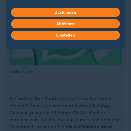
Zustimmen
Ablehnen
Einstellen
Quelle: Reuters
Sie wollen über Sport stets auf dem Laufenden
bleiben? Dann ist unser sportstudio-WhatsApp-
Channel genau das Richtige für Sie. Egal ob
morgens zum Kaffee, mittags zum Lunch oder zum
Feierabend - erhalten Sie
die wichtigsten News