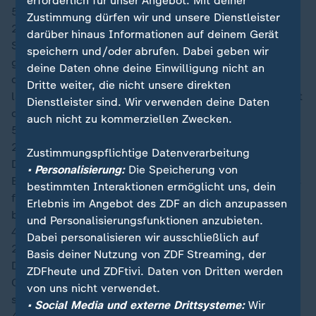
erforderlich für unser Angebot. Mit deiner
55′
Zustimmung dürfen wir und unsere Dienstleister
22:15
darüber hinaus Informationen auf deinem Gerät
Seit dem Schweizer Tor ist die Partie so richtig zäh
speichern und/oder abrufen. Dabei geben wir
geworden. Die Kanadier sind bemüht, prallen aber an
deine Daten ohne deine Einwilligung nicht an
der Defensive der Yakin-Elf immer wieder ab. Die Nati
Dritte weiter, die nicht unsere direkten
lauert derweil auf Umschaltsituationen, agiert aber mit
Dienstleister sind. Wir verwenden deine Daten
deutlich weniger Risiko.
auch nicht zu kommerziellen Zwecken.
52′
22:12
Zustimmungspflichtige Datenverarbeitung
Die Nati hat im Moment alles im Griff und lässt den
• Personalisierung:
Die Speicherung von
Ball gut durch die eigenen Reihen laufen. Die Canucks
bestimmten Interaktionen ermöglicht uns, dein
finden derweil so langsam aber sicher wieder etwas
Erlebnis im Angebot des ZDF an dich anzupassen
besser ins Spiel.
und Personalisierungsfunktionen anzubieten.
49′
Dabei personalisieren wir ausschließlich auf
22:08
Basis deiner Nutzung von ZDF Streaming, der
Das ist jetzt natürlich eine eiskalte Dusche für die
ZDFheute und ZDFtivi. Daten von Dritten werden
Canucks, denen der Schock sichtlich in den Knochen
von uns nicht verwendet.
steckt. Im Moment läuft nicht viel zusammen.
• Social Media und externe Drittsysteme:
Wir