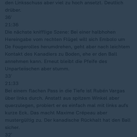
den Linksschuss aber viel zu hoch ansetzt. Deutlich
drüber.
36′
21:36
Die nächste knifflige Szene: Bei einer halbhohen
Hereingabe vom rechten Flügel will sich Embolo um
De Fougerolles herumdrehen, geht aber nach leichtem
Kontakt des Kanadiers zu Boden, ehe er den Ball
annehmen kann. Erneut bleibt die Pfeife des
Unparteiischen aber stumm.
33′
21:33
Bei einem flachen Pass in die Tiefe ist Rubén Vargas
über links durch. Anstatt aus spitzem Winkel aber
querzulegen, probiert er es einfach mal mit links aufs
kurze Eck. Das macht Maxime Crépeau aber
mustergültig zu. Der kanadische Rückhalt hat den Ball
sicher.
32′