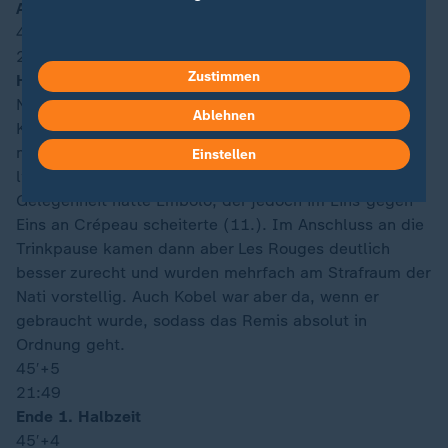
Anpfiff 2. Halbzeit
45′
+5
21:49
Zustimmen
Halbzeitfazit:
Noch keine Tore in Vancouver, wo sich die Schweiz und
Ablehnen
Kanada nach kurzer Abtastphase einen durchaus
munteren Schlagabtausch um den Gruppensieg
Einstellen
liefern. Chancen gab es auf beiden Seiten. Die beste
Gelegenheit hatte Embolo, der jedoch im Eins-gegen-
Eins an Crépeau scheiterte (11.). Im Anschluss an die
Trinkpause kamen dann aber Les Rouges deutlich
besser zurecht und wurden mehrfach am Strafraum der
Nati vorstellig. Auch Kobel war aber da, wenn er
gebraucht wurde, sodass das Remis absolut in
Ordnung geht.
45′
+5
21:49
Ende 1. Halbzeit
45′
+4