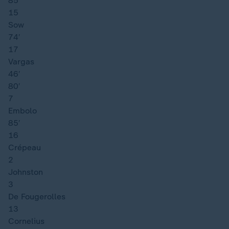
85′
15
Sow
74′
17
Vargas
46′
80′
7
Embolo
85′
16
Crépeau
2
Johnston
3
De Fougerolles
13
Cornelius