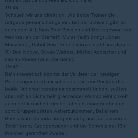
Nathan Saliba und Mathieu Choinière.
19:44
Schauen wir uns direkt an, wie beide Trainer die
Aufgabe personell angehen. Bei der Schweiz gibt es
nach dem 4:1-Sieg über Bosnien und Herzegowina vier
Wechsel an der Startelf: Murat Yakin bringt Johan
Manzambi, Djibril Sow, Rubén Vargas und Luca Jaquez
für Dan Ndoye, Silvan Widmer, Michel Aebischer und
Fabian Rieder (alle vier Bank).
19:43
Rein theoretisch könnte der Verlierer der heutigen
Partie sogar noch ausscheiden. Die vier Punkte, die
beide Nationen bereits eingesammelt haben, sollten
aber mit an Sicherheit grenzender Wahrscheinlichkeit
auch dafür reichen, um notfalls als einer der besten
acht Gruppendritten weiterzukommen. Bei einem
Remis wäre Kanada übrigens aufgrund der besseren
Tordifferenz Gruppensieger und die Schweiz mit fünf
Punkten garantiert Zweiter.