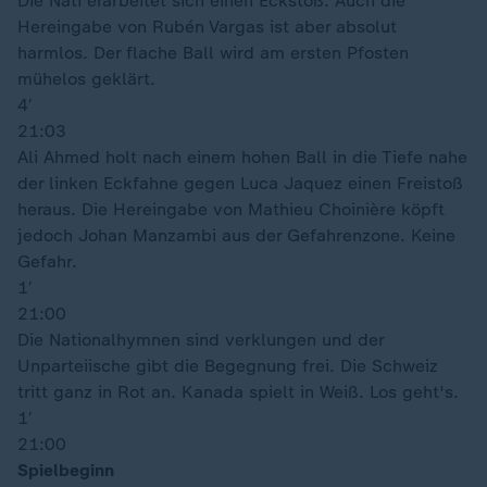
Die Nati erarbeitet sich einen Eckstoß. Auch die
Hereingabe von Rubén Vargas ist aber absolut
harmlos. Der flache Ball wird am ersten Pfosten
mühelos geklärt.
4′
21:03
Ali Ahmed holt nach einem hohen Ball in die Tiefe nahe
der linken Eckfahne gegen Luca Jaquez einen Freistoß
heraus. Die Hereingabe von Mathieu Choinière köpft
jedoch Johan Manzambi aus der Gefahrenzone. Keine
Gefahr.
1′
21:00
Die Nationalhymnen sind verklungen und der
Unparteiische gibt die Begegnung frei. Die Schweiz
tritt ganz in Rot an. Kanada spielt in Weiß. Los geht's.
1′
21:00
Spielbeginn