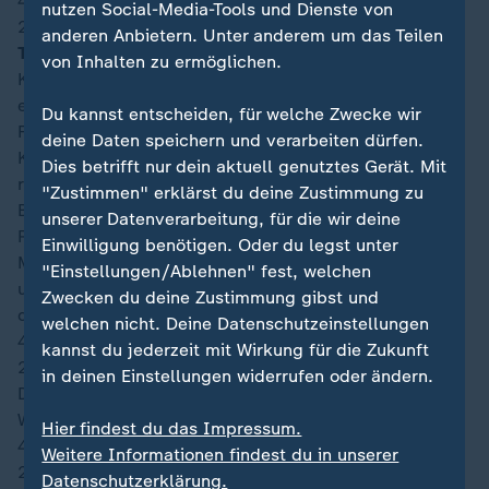
46′
nutzen Social-Media-Tools und Dienste von
22:05
anderen Anbietern. Unter anderem um das Teilen
Tooor für Schweiz, 1:0 durch Rubén Vargas
von Inhalten zu ermöglichen.
Kaum rollt der Ball wieder, zappelt er auch schon
erstmals im Kasten. Die Schweiz geht mit 1:0 in
Du kannst entscheiden, für welche Zwecke wir
Führung, weil Les Rouges gedanklich wohl noch in der
deine Daten speichern und verarbeiten dürfen.
Kabine sind. Johan Manzambi tankt sich auf dem
Dies betrifft nur dein aktuell genutztes Gerät. Mit
rechten Flügel nach vorne und flankt dann flach in die
"Zustimmen" erklärst du deine Zustimmung zu
Box. Breel Embolo lässt für den besser postierten
unserer Datenverarbeitung, für die wir deine
Rubén Vargas durch und der kann sich frei aus zehn
Einwilligung benötigen. Oder du legst unter
Metern die Ecke aussuchen. Er entscheidet sich für
"Einstellungen/Ablehnen" fest, welchen
unten links und setzt den Rechtsschuss passgenau an
Zwecken du deine Zustimmung gibst und
den Innenpfosten, von dem er ins Netz springt.
welchen nicht. Deine Datenschutzeinstellungen
46′
kannst du jederzeit mit Wirkung für die Zukunft
22:04
in deinen Einstellungen widerrufen oder ändern.
Die Mannschaften kehren auf den Platz zurück.
Wechsel gibt es noch keine. Weiter geht's.
Hier findest du das Impressum.
46′
Weitere Informationen findest du in unserer
22:04
Datenschutzerklärung.