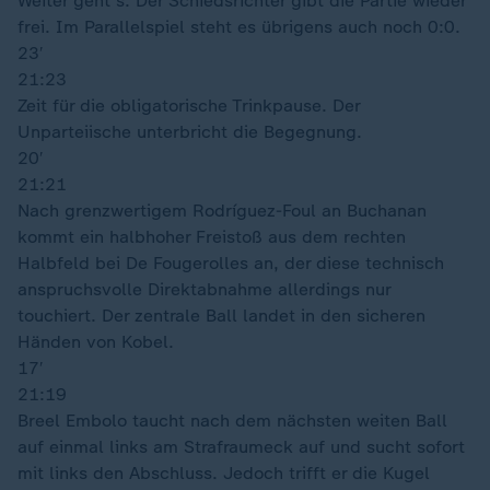
Weiter geht's. Der Schiedsrichter gibt die Partie wieder
frei. Im Parallelspiel steht es übrigens auch noch 0:0.
23′
21:23
Zeit für die obligatorische Trinkpause. Der
Unparteiische unterbricht die Begegnung.
20′
21:21
Nach grenzwertigem Rodríguez-Foul an Buchanan
kommt ein halbhoher Freistoß aus dem rechten
Halbfeld bei De Fougerolles an, der diese technisch
anspruchsvolle Direktabnahme allerdings nur
touchiert. Der zentrale Ball landet in den sicheren
Händen von Kobel.
17′
21:19
Breel Embolo taucht nach dem nächsten weiten Ball
auf einmal links am Strafraumeck auf und sucht sofort
mit links den Abschluss. Jedoch trifft er die Kugel