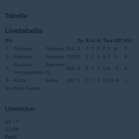
Tabelle
Livetabelle
Plz
Sp.
S.
U.
N.
Tore
Diff.
Pkt.
1
Schweiz
Schweiz
SUI
3
2
1
0
7:3
4
7
2
Kanada
Kanada
CAN
3
1
1
1
8:3
5
4
Bosnien-
Bosnien-
3
BIH
3
1
1
1
5:6
-1
4
Herzegowina
H.
4
Katar
Katar
QAT
3
0
1
2
2:10
-8
1
Nächste Runde
Liveticker
90′
+7
22:58
Fazit: