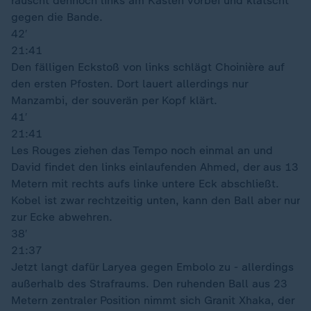
rauscht dennoch links am Kasten vorbei und klatscht
gegen die Bande.
42′
21:41
Den fälligen Eckstoß von links schlägt Choinière auf
den ersten Pfosten. Dort lauert allerdings nur
Manzambi, der souverän per Kopf klärt.
41′
21:41
Les Rouges ziehen das Tempo noch einmal an und
David findet den links einlaufenden Ahmed, der aus 13
Metern mit rechts aufs linke untere Eck abschließt.
Kobel ist zwar rechtzeitig unten, kann den Ball aber nur
zur Ecke abwehren.
38′
21:37
Jetzt langt dafür Laryea gegen Embolo zu - allerdings
außerhalb des Strafraums. Den ruhenden Ball aus 23
Metern zentraler Position nimmt sich Granit Xhaka, der