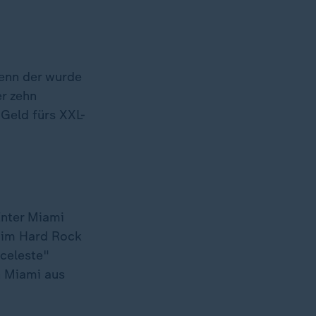
denn der wurde
er zehn
 Geld fürs XXL-
Inter Miami
n im Hard Rock
celeste"
n Miami aus