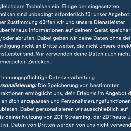
gen Argentinien gut mit. Beim Titelverteidiger aus Südamer
gleichbare Techniken ein. Einige der eingesetzten
Minute und stellt den nächsten Rekord auf.
hniken sind unbedingt erforderlich für unser Angebot.
ner Zustimmung dürfen wir und unsere Dienstleister
über hinaus Informationen auf deinem Gerät speicher
/oder abrufen. Dabei geben wir deine Daten ohne de
willigung nicht an Dritte weiter, die nicht unsere direk
 gegen Kap Verde im Liveticker
nstleister sind. Wir verwenden deine Daten auch nicht
merziellen Zwecken.
 19 WM-Toren Rekordschütze
timmungspflichtige Datenverarbeitung
 Katar hatte er neben spielerischen Glanzpunkten auch
ersonalisierung:
Die Speicherung von bestimmten
titüde offenbart, die ihm die Verehrung seiner Landsl
eraktionen ermöglicht uns, dein Erlebnis im Angebot 
 an dich anzupassen und Personalisierungsfunktionen
ubieten. Dabei personalisieren wir ausschließlich auf
is deiner Nutzung von ZDF Streaming, der ZDFheute 
tivi. Daten von Dritten werden von uns nicht verwend