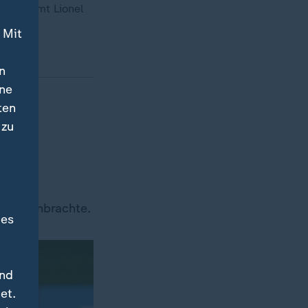
ika kommt Lionel
 Mit
n
ine
ten
 zu
 eine
eute einbrachte.
des
und
et.