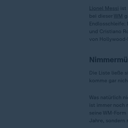
Lionel Messi
ist
bei dieser
WM
ga
Endlosschleife: 
und Cristiano Ro
von Hollywood-S
Nimmermüd
Die Liste ließe
komme gar nicht
Was natürlich n
ist immer noch n
seine WM-Form a
Jahre, sondern 