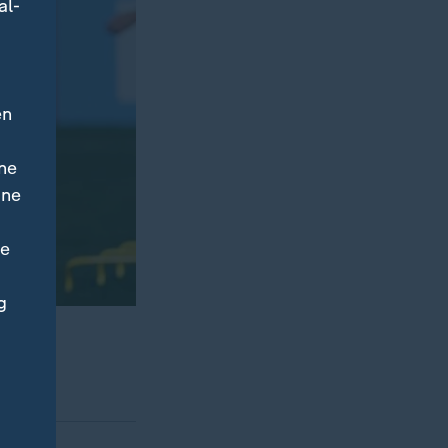
al-
en
ne
ine
ne
g