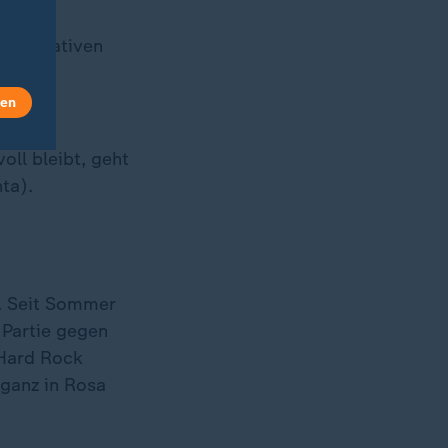
-Toren
Superlativen
 WM-
len
ll bleibt, geht
ta).
. Seit Sommer
 Partie gegen
 Hard Rock
 ganz in Rosa