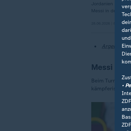
Jordanien hält ge
ver
Messi in der 60. 
Tec
dei
28.06.2026 | 8:01 min
dar
und
Ein
Argentinien
Die
kom
Messi mit
Zus
Beim Turnier in
• P
kämpferische At
Int
ZDF
anz
Bas
ZDF