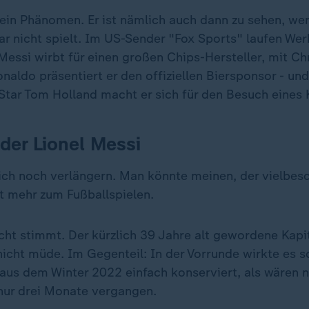
 ein Phänomen. Er ist nämlich auch dann zu sehen, we
r nicht spielt. Im US-Sender "Fox Sports" laufen Wer
Messi wirbt für einen großen Chips-Hersteller, mit Chr
naldo präsentiert er den offiziellen Biersponsor - und
tar Tom Holland macht er sich für den Besuch eines K
er Lionel Messi
 sich noch verlängern. Man könnte meinen, der vielbes
 mehr zum Fußballspielen.
icht stimmt. Der kürzlich 39 Jahre alt gewordene Kapi
icht müde. Im Gegenteil: In der Vorrunde wirkte es so
us dem Winter 2022 einfach konserviert, als wären n
nur drei Monate vergangen.