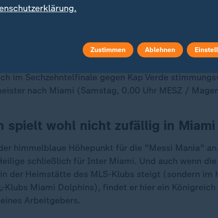
enschutzerklärung.
kone schon bei sechs Treffern im Turnier - und 19 WM
T" (Greatest Off All Time), wie sie gerade in den zu 
nden Vereinigten Staaten immer sagen, ist aktuell der
ze.
Zustimmen
Ablehnen
Einstel
ch im Sechzehntelfinale gegen Kap Verde stimmungsvo
meister nach Miami (Samstag, 0.00 Uhr MESZ / Magen
 spielt wohl nicht zufällig in Miami
 der himmelblaue Höhepunkt für die "Messi Mania" an
eilige schließlich für Inter Miami. Und auch wenn die
 in der Heimstätte des MLS-Klubs steigt (sondern im
L
-Klubs Miami Dolphins), findet er hier ein Königreich
seines Arbeitgebers.