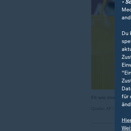
• S
Med
and
Du 
spe
akt
Zus
Ein
"Ei
Zus
Dat
für
Fit wie immer: Lio
änd
Quelle: AP | Charlie 
Hie
Wei