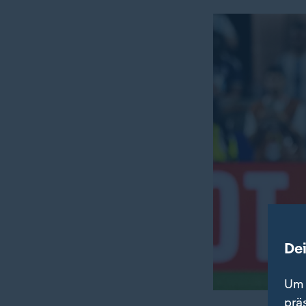
De
Um 
prä