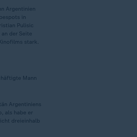
nn Argentinien
bespots in
istian Pulisic
 an der Seite
inofilms stark.
chäftigte Mann
tän Argentiniens
, als habe er
icht dreieinhalb