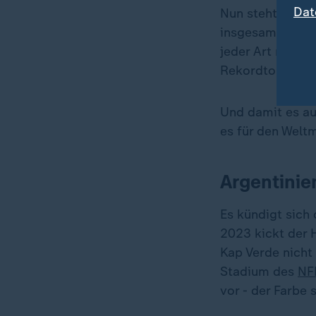
Dat
Nun steht die I
insgesamt. "GOA
jeder Art neige
Rekordtorschüt
Und damit es au
es für den Welt
Argentinien
Es kündigt sich
2023 kickt der H
Kap Verde nicht
Stadium des
NF
vor - der Farbe 