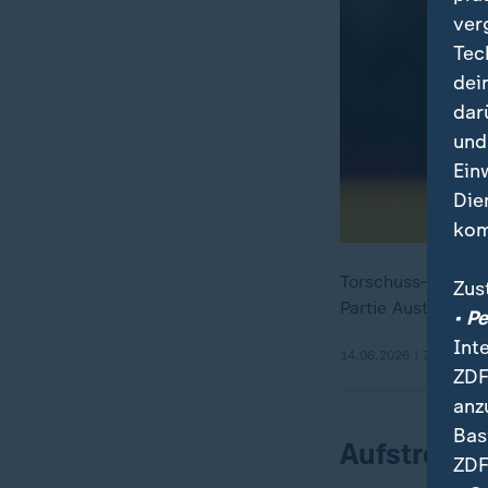
ver
Tec
dei
dar
und
Ein
Die
kom
Torschuss-Rekord 
Zus
Partie Australien
• P
Int
14.06.2026 | 7:12 min
ZDF
anz
Bas
Aufstrebe
ZDF