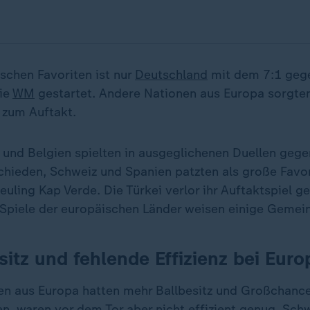
schen Favoriten ist nur
Deutschland
mit dem 7:1 geg
die
WM
gestartet. Andere Nationen aus Europa sorgten
 zum Auftakt.
 und Belgien spielten in ausgeglichenen Duellen geg
hieden, Schweiz und Spanien patzten als große Favo
ling Kap Verde. Die Türkei verlor ihr Auftaktspiel g
e Spiele der europäischen Länder weisen einige Gemei
esitz und fehlende Effizienz bei Eur
nen aus Europa hatten mehr Ballbesitz und Großchance
n, waren vor dem Tor aber nicht effizient genug. Schw