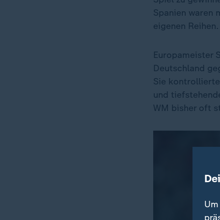
Spanien waren m
eigenen Reihen.
Europameister S
Deutschland geg
Sie kontrolliert
und tiefstehend
WM bisher oft s
De
Um 
prä