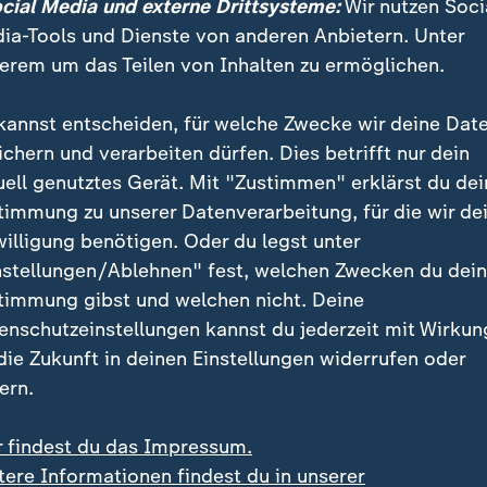
ocial Media und externe Drittsysteme:
Wir nutzen Soci
Belgien und den Niederlanden verdeutlichen, dass ein
ia-Tools und Dienste von anderen Anbietern. Unter
as in den letzten Jahren einen Sprung nach vorn gem
erem um das Teilen von Inhalten zu ermöglichen.
schon bei der WM 2022 Deutschland und Spanien und 
r der
Geheimfavoriten
. Nakamura und Kamada sorgten
kannst entscheiden, für welche Zwecke wir deine Dat
nd bewiesen mentale Stärke.
ichern und verarbeiten dürfen. Dies betrifft nur dein
uell genutztes Gerät. Mit "Zustimmen" erklärst du dei
 einer kompakten Defensive und geschicktem Umscha
timmung zu unserer Datenverarbeitung, für die wir de
ärgert. Die Nordafrikaner verfügen über viel individue
willigung benötigen. Oder du legst unter
Emam Ashour hat mit seinem Treffer gezeigt, dass nic
nstellungen/Ablehnen" fest, welchen Zwecken du dei
lah Torgefahr ausstrahlen. Die Chancen für den erst
timmung gibst und welchen nicht. Deine
einem WM-Spiel stehen für die Ägypter bei diesem Tur
enschutzeinstellungen kannst du jederzeit mit Wirkun
 die Zukunft in deinen Einstellungen widerrufen oder
ern.
r findest du das Impressum.
tere Informationen findest du in unserer