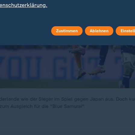
enschutzerklärung.
Zustimmen
Ablehnen
Einstel
derlande wie der Sieger im Spiel gegen Japan aus. Doch kur
um Ausgleich für die "Blue Samurai".