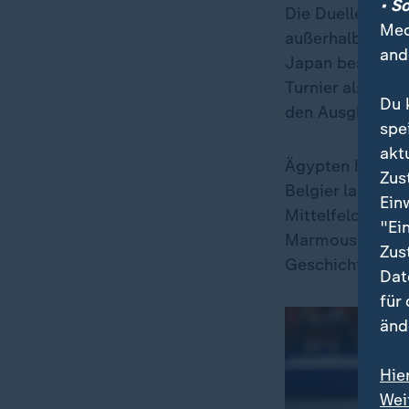
• S
Die Duelle von 
Med
außerhalb Europ
and
Japan besiegte 
Turnier als eine
Du 
den Ausgleich u
spe
akt
Ägypten hat mit
Zus
Belgier lange ge
Ein
Mittelfeldmann 
"Ei
Marmoush und Sa
Zus
Geschichte bei 
Dat
für
änd
Hie
Wei