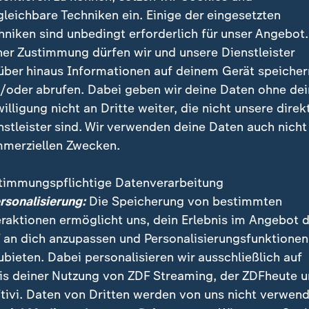
gleichbare Techniken ein. Einige der eingesetzten
hniken sind unbedingt erforderlich für unser Angebot.
ner Zustimmung dürfen wir und unsere Dienstleister
über hinaus Informationen auf deinem Gerät speicher
/oder abrufen. Dabei geben wir deine Daten ohne de
willigung nicht an Dritte weiter, die nicht unsere direk
nstleister sind. Wir verwenden deine Daten auch nicht
merziellen Zwecken.
auf der einen, gnadenlose Chancenverwertung auf der ande
timmungspflichtige Datenverarbeitung
 gegen die Türkei bringt die nächste WM-Überraschung.
ersonalisierung:
Die Speicherung von bestimmten
eraktionen ermöglicht uns, dein Erlebnis im Angebot 
 an dich anzupassen und Personalisierungsfunktionen
ubieten. Dabei personalisieren wir ausschließlich auf
is deiner Nutzung von ZDF Streaming, der ZDFheute 
nde Nationen außerhalb Europas
tivi. Daten von Dritten werden von uns nicht verwend