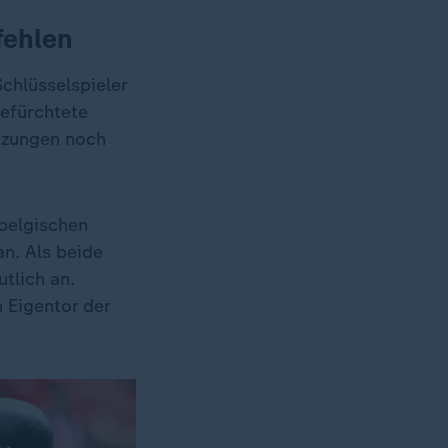
fehlen
chlüsselspieler
gefürchtete
tzungen noch
 belgischen
n. Als beide
tlich an.
 Eigentor der