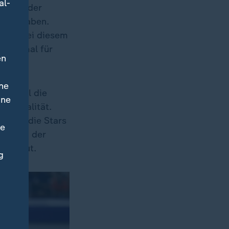
al-
ige Länder
acht haben.
gilt bei diesem
 zweimal für
en
ne
ltspiel die
ine
lle Qualität.
ht nur die Stars
ne
en Sieg der
nier gut.
g