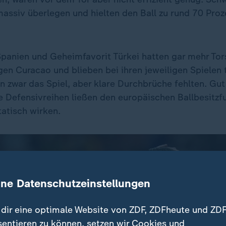
assiv überlegen und hielten den Ball zu rund 70 Proz
panien und Geheimfavorit Türkei hatten gar mehr Tor
en Curacao und blieben bei ihren jeweiligen Spielen 
en zwar das Spiel, aber klare Durchbrüche fehlten. Gut
e Defensivreihen ließen den europäischen Ballbesitzfu
tatisch wirken.
ine Datenschutzeinstellungen
dir eine optimale Website von ZDF, ZDFheute und ZDF
sentieren zu können, setzen wir Cookies und