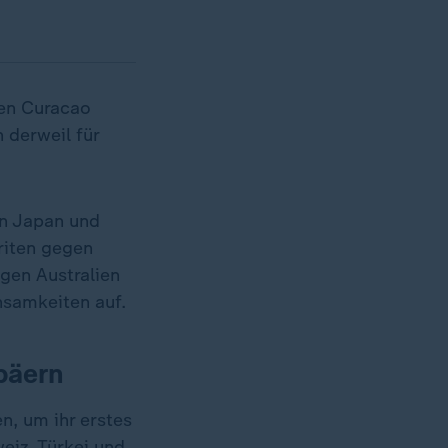
en Curacao
 derweil für
en Japan und
riten gegen
egen Australien
nsamkeiten auf.
opäern
n, um ihr erstes
eiz, Türkei und