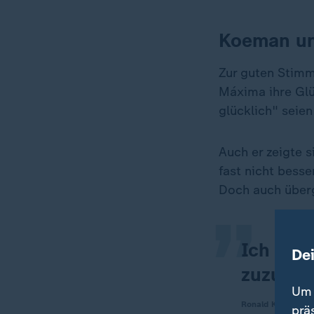
Koeman un
Zur guten Stimm
Máxima ihre Glü
glücklich" seie
„
Auch er zeigte 
fast nicht besse
Doch auch überge
Ich hab
De
zuzusch
Um 
Ronald Koeman, N
prä