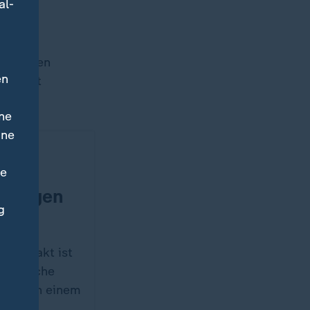
itiven
al-
ließenden
en
tspannt
ne
ine
ston
iern
ne
g gegen
g
-Auftakt ist
sportliche
ückt. In einem
gegen