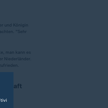
er und Königin
achten. "Sehr
ke, man kann es
er Niederländer.
zufrieden.
nschaft
tivi