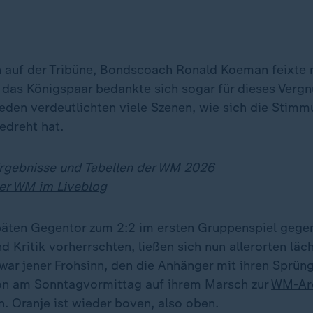
n auf der Tribüne, Bondscoach Ronald Koeman feixte 
 das Königspaar bedankte sich sogar für dieses Ver
den verdeutlichten viele Szenen, wie sich die Stimm
edreht hat.
Ergebnisse und Tabellen der WM 2026
er WM im Liveblog
äten Gegentor zum 2:2 im ersten Gruppenspiel gege
 Kritik vorherrschten, ließen sich nun allerorten läc
war jener Frohsinn, den die Anhänger mit ihren Sprüng
on am Sonntagvormittag auf ihrem Marsch zur
WM-Ar
n. Oranje ist wieder boven, also oben.