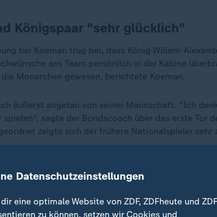
d Königspaar "sehr glücklich"
ung bei Koeman trug bei, dass König Willem-Alexand
ckwünsche ans Team persönlich in der Kabine überbr
n die Monarchen gewesen, berichtete Koeman.
sich äußerst angetan von seiner Mannschaft. "Ich den
r spielen", sagte der Bondscoach über das erste Tor d
ordnet zeigte sich der frühere Nationalspieler sehr 
e es wirklich genossen, meiner Man
ine Datenschutzeinstellungen
auen.
dir eine optimale Website von ZDF, ZDFheute und ZDF
iederlande-Coach
sentieren zu können, setzen wir Cookies und