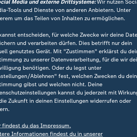
uppenspielen mit vier Punkten und einer deutlich pos
ocial Media und externe Drittsysteme:
Wir nutzen Soci
eits für die erste K.o.-Runde planen können.
ia-Tools und Dienste von anderen Anbietern. Unter
erem um das Teilen von Inhalten zu ermöglichen.
iner Drucksituation zu befinden, können sie dem absch
kannst entscheiden, für welche Zwecke wir deine Dat
egen
Tunesien
am Donnerstag in Kansas City recht en
ichern und verarbeiten dürfen. Dies betrifft nur dein
uell genutztes Gerät. Mit "Zustimmen" erklärst du dei
timmung zu unserer Datenverarbeitung, für die wir de
Offensives Spektakel in Hou
willigung benötigen. Oder du legst unter
:
Niederlande fe
nstellungen/Ablehnen" fest, welchen Zwecken du dei
timmung gibst und welchen nicht. Deine
ersten WM-Sie
enschutzeinstellungen kannst du jederzeit mit Wirkun
Schweden
 die Zukunft in deinen Einstellungen widerrufen oder
ern.
Nach dem 1:1 beim WM
den Niederlanden der 
r findest du das Impressum.
Befreiungsschlag gegl
tere Informationen findest du in unserer
unterhaltsamen Spiel 