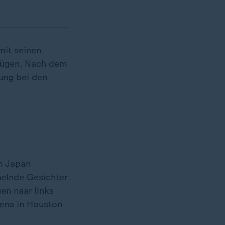
mit seinen
gnügen. Nach dem
ung bei den
n Japan
helnde Gesichter
en naar links
ena
in Houston