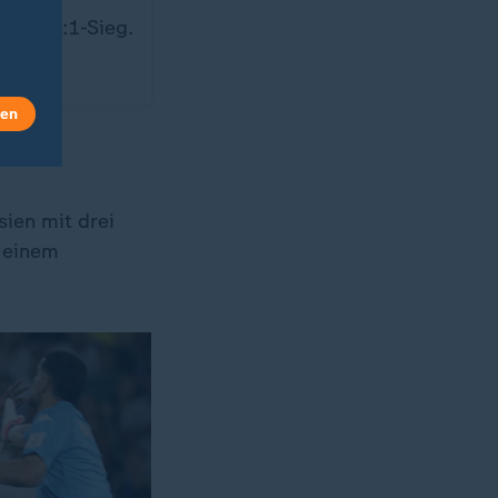
arer 5:1-Sieg.
len
sien mit drei
r einem