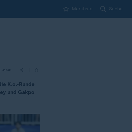
Merkliste
Suche
|
| 01:46
die K.o.-Runde
bbey und Gakpo