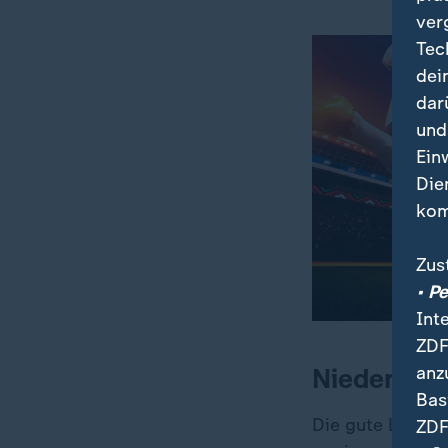
ver
Tec
dei
dar
und
Ein
Die
kom
Zus
• P
Int
ZDF
anz
Niederland
Bas
Die gute Laune 
ZDF