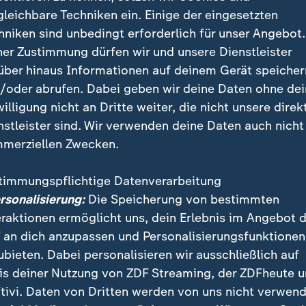
gleichbare Techniken ein. Einige der eingesetzten
hniken sind unbedingt erforderlich für unser Angebot.
:
ZDFsportstudio Update
ner Zustimmung dürfen wir und unsere Dienstleister
Dein Newsletter zur Fu
über hinaus Informationen auf deinem Gerät speicher
2026
/oder abrufen. Dabei geben wir deine Daten ohne de
Alle Highlights der WM-Spiele aus der N
willigung nicht an Dritte weiter, die nicht unsere direk
zum DFB-Team und die wichtigsten Nachr
nstleister sind. Wir verwenden deine Daten auch nicht
Fußball-WM 2026 – kompakt und aktuell
merziellen Zwecken.
abonnieren!
Newslet
timmungspflichtige Datenverarbeitung
Mit dem Abonnieren-Button akzeptieren Sie unsere
ersonalisierung:
Die Speicherung von bestimmten
Nutzungsbedingungen.
eraktionen ermöglicht uns, dein Erlebnis im Angebot 
 an dich anzupassen und Personalisierungsfunktionen
ubieten. Dabei personalisieren wir ausschließlich auf
e vor Tunesien entspannt
is deiner Nutzung von ZDF Streaming, der ZDFheute 
bei den Niederländern wurde zudem dadurch gefördert
tivi. Daten von Dritten werden von uns nicht verwend