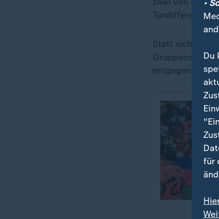
zwei von drei Gr
• S
Tordifferenz ber
Med
and
Statt sich in e
Du 
Gruppenspiel g
spe
entgegensehen.
akt
Zus
Ein
"Ei
Zus
Dat
für
änd
Hie
Wei