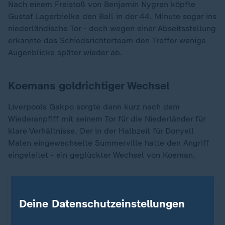
Nach einem Freistoß von Benjamin Nygren köpfte
Gustaf Lagerbielke den Ball in der 44. Minute sogar ins
niederländische Tor - doch wegen einer Abseitsstellung
erkannte das Schiedsrichterteam den Treffer wenige
Augenblicke später wieder ab.
Koemans goldrichtiger Wechsel
Liverpools Gakpo sorgte dann kurz nach dem
Wiederanpfiff mit seinem Tor für die Niederländer für
klare Verhältnisse. Der in der Halbzeit für Donyell
Malen eingewechselte Summerville hatte den Angriff
eingeleitet - ein geglückter Wechsel von Koeman.
Deine Datenschutzeinstellungen