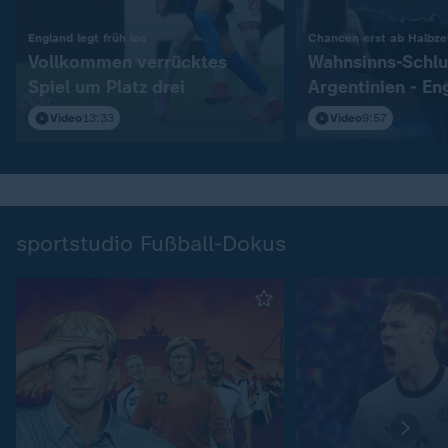
:
England legt früh los
Chancen erst ab Halbzei
Vollkommen verrücktes
Wahnsinns-Schlu
Spiel um Platz drei
Argentinien - En
Video
13:33
Video
9:57
sportstudio Fußball-Dokus