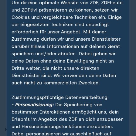
Um dir eine optimale Website von ZDF, ZDFheute
und ZDFtivi präsentieren zu können, setzen wir
Cookies und vergleichbare Techniken ein. Einige
der eingesetzten Techniken sind unbedingt
erforderlich für unser Angebot. Mit deiner
Zustimmung dürfen wir und unsere Dienstleister
darüber hinaus Informationen auf deinem Gerät
Nach dem 2:2 gegen Japan
speichern und/oder abrufen. Dabei geben wir
Koeman nach WM-Stotterstart in der
:
deine Daten ohne deine Einwilligung nicht an
Kritik
Dritte weiter, die nicht unsere direkten
Dienstleister sind. Wir verwenden deine Daten
Nach dem ersten WM-Dämpfer wurde die Leistung
auch nicht zu kommerziellen Zwecken.
der Niederlande bereits hinterfragt.
Zustimmungspflichtige Datenverarbeitung
von Maik Rosner
• Personalisierung:
Die Speicherung von
mit Video
9:01
bestimmten Interaktionen ermöglicht uns, dein
Erlebnis im Angebot des ZDF an dich anzupassen
und Personalisierungsfunktionen anzubieten.
Nach Gakpos zweitem Treffer nur wenig später schien
Dabei personalisieren wir ausschließlich auf