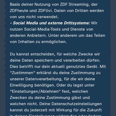
die Partie entschieden, daran änderte auch das
Basis deiner Nutzung von ZDF Streaming, der
schwedische Tor von Anthony Elanga in der 59. Minute
ZDFheute und ZDFtivi. Daten von Dritten werden
nichts. Im Gegenteil: Summerville stellte in der
von uns nicht verwendet.
Schlussphase den alten Abstand wieder her und traf
• Social Media und externe Drittsysteme:
Wir
zum 5:1-Endstand.
nutzen Social-Media-Tools und Dienste von
anderen Anbietern. Unter anderem um das Teilen
Durch den deutlichen Erfolg übernehmen die
von Inhalten zu ermöglichen.
Niederlande vorerst die Führung in der WM-Gruppe F.
Oranje kann mit vier Punkten nun nahezu sicher für das
Du kannst entscheiden, für welche Zwecke wir
Sechzehntelfinale planen und spielt nun in der Nacht
deine Daten speichern und verarbeiten dürfen.
auf Freitag gegen Tunesien um den Gruppensieg.
Dies betrifft nur dein aktuell genutztes Gerät. Mit
Schweden (drei Punkte) steht parallel gegen Japan
"Zustimmen" erklärst du deine Zustimmung zu
unter Druck.
unserer Datenverarbeitung, für die wir deine
Einwilligung benötigen. Oder du legst unter
"Einstellungen/Ablehnen" fest, welchen
Zwecken du deine Zustimmung gibst und
welchen nicht. Deine Datenschutzeinstellungen
kannst du jederzeit mit Wirkung für die Zukunft