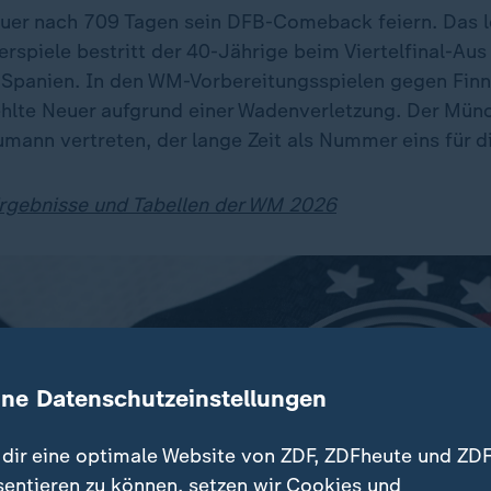
uer nach 709 Tagen sein DFB-Comeback feiern. Das le
rspiele bestritt der 40-Jährige beim Viertelfinal-Aus
panien. In den WM-Vorbereitungsspielen gegen Finn
ehlte Neuer aufgrund einer Wadenverletzung. Der Mün
umann vertreten, der lange Zeit als Nummer eins für d
Ergebnisse und Tabellen der WM 2026
ine Datenschutzeinstellungen
dir eine optimale Website von ZDF, ZDFheute und ZDF
sentieren zu können, setzen wir Cookies und