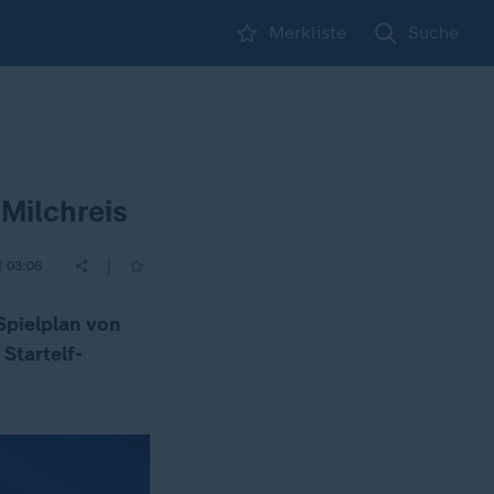
Merkliste
Suche
Milchreis
|
| 03:06
pielplan von
Startelf-