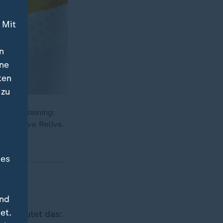
 Mit
n
ine
ten
 zu
hlusstraining:
ovic live Relive.
des
und
et.
s bedeutet das: