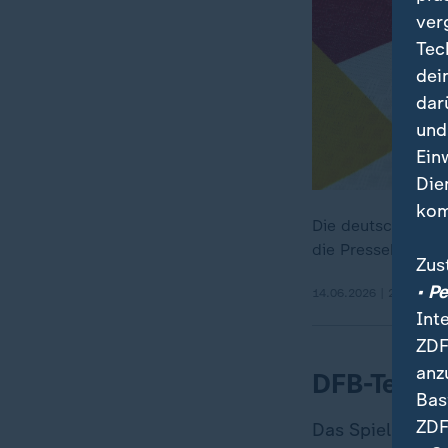
ver
Tec
dei
dar
und
Ein
Die
kom
Die deutsche Nat
die Pressekonfere
Zus
• P
14.06.2026 | 25:23 min
Int
ZDF
anz
DFB-Team b
Bas
ZDF
Das Spiel begin