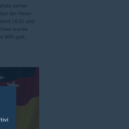
tzte seiner
 bei der Heim-
land (4:0) und
chner wurde
ie WM galt.
tivi