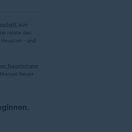
nschaft
zum
ne reiste das
 Houston - und
ner Nagelsmann
d Manuel Neuer
eginnen.