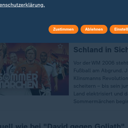
f eine liebgewonnene Tradition setzt: Seit einigen J
enschutzerklärung.
nierspielen Milchreis. "Ich hoffe, dass es ihn gibt! I
iner.
Zustimmen
Ablehnen
Einstel
Sport
:
Schland in Sich
Vor der WM 2006 steht
Fußball am Abgrund. 
Klinsmanns Revolution
scheitern – bis sein j
Land elektrisiert und 
Sommermärchen begin
ell wie bei "David gegen Goliath"