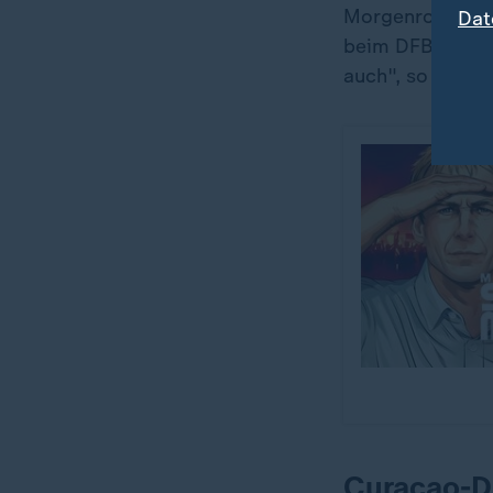
Morgenroutine au
Dat
beim DFB vor Tur
auch", so der Tra
Curacao-Du