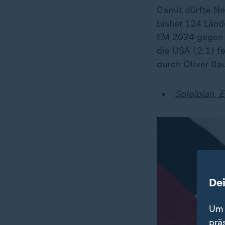
Damit dürfte Ne
bisher 124 Lände
EM 2024 gegen S
die USA (2:1) f
durch Oliver Ba
Spielplan, 
De
Um 
prä