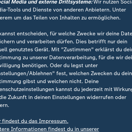
ocial Media und externe Drittsysteme:
Wir nutzen Soci
ia-Tools und Dienste von anderen Anbietern. Unter
erem um das Teilen von Inhalten zu ermöglichen.
rühe Beginn ist für den Chefcoach eine angenehme Ä
s relativ früh losgeht und man nicht ewig im Hotel sitz
kannst entscheiden, für welche Zwecke wir deine Dat
xklusiven ZDF-Interview.
ichern und verarbeiten dürfen. Dies betrifft nur dein
uell genutztes Gerät. Mit "Zustimmen" erklärst du dei
timmung zu unserer Datenverarbeitung, für die wir de
 immer extrem lange Tage, wenn ma
willigung benötigen. Oder du legst unter
Deswegen sind wir froh, dass es die
nstellungen/Ablehnen" fest, welchen Zwecken du dei
m 12 Uhr losgeht.
timmung gibst und welchen nicht. Deine
enschutzeinstellungen kannst du jederzeit mit Wirkun
lian Nagelsmann
 die Zukunft in deinen Einstellungen widerrufen oder
ern.
 finalen Ansprache habe das Team alle Vorbereitungen 
en getroffen. "Es wird keine große Besprechung me
r findest du das Impressum.
rd nicht so lange ausfallen", so Nagelsmann, der für 
tere Informationen findest du in unserer