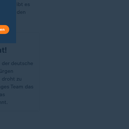
ahren gibt es
ch esse den
len
t!
 der deutsche
Jürgen
 droht zu
unges Team das
das
nt.