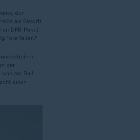
eams, den
icht als Favorit
ie im DFB-Pokal,
 Tore fallen."
Bundestrainer.
en der
n was am Ball.
acht einen