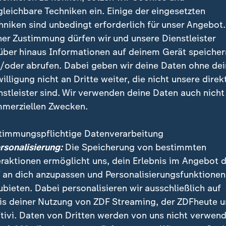
gleichbare Techniken ein. Einige der eingesetzten
hniken sind unbedingt erforderlich für unser Angebot.
ner Zustimmung dürfen wir und unsere Dienstleister
über hinaus Informationen auf deinem Gerät speicher
/oder abrufen. Dabei geben wir deine Daten ohne de
willigung nicht an Dritte weiter, die nicht unsere direk
nstleister sind. Wir verwenden deine Daten auch nicht
merziellen Zwecken.
ionalmannschaft ist in Houston angekommen. Nach dem Absc
nz mit Bundestrainer Julian Nagelsmann und Aleksandar Pavl
timmungspflichtige Datenverarbeitung
ersonalisierung:
Die Speicherung von bestimmten
eraktionen ermöglicht uns, dein Erlebnis im Angebot 
 an dich anzupassen und Personalisierungsfunktionen
ubieten. Dabei personalisieren wir ausschließlich auf
egrüßt frühe Anstoßzeit
is deiner Nutzung von ZDF Streaming, der ZDFheute 
tivi. Daten von Dritten werden von uns nicht verwend
nt um 19 Uhr deutscher Zeit - in der Zeitzone Houston