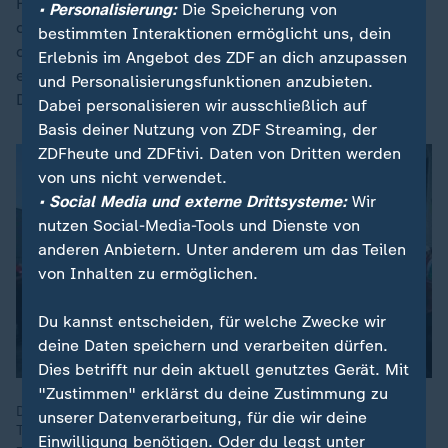
Houston aufeinander. Weitere Vorrunden-Gegner sind
• Personalisierung:
Die Speicherung von
die Elfenbeinküste und Ecuador. Für Advocaat wird es
bestimmten Interaktionen ermöglicht uns, dein
die dritte WM-Teilnahme als Nationaltrainer. 1994 war
Erlebnis im Angebot des ZDF an dich anzupassen
er mit den Niederlanden in den USA dabei, 2006 in
und Personalisierungsfunktionen anzubieten.
Deutschland trainierte er Südkorea.
Dabei personalisieren wir ausschließlich auf
Basis deiner Nutzung von ZDF Streaming, der
ZDFheute und ZDFtivi. Daten von Dritten werden
von uns nicht verwendet.
• Social Media und externe Drittsysteme:
Wir
nutzen Social-Media-Tools und Dienste von
anderen Anbietern. Unter anderem um das Teilen
von Inhalten zu ermöglichen.
Du kannst entscheiden, für welche Zwecke wir
deine Daten speichern und verarbeiten dürfen.
Dies betrifft nur dein aktuell genutztes Gerät. Mit
"Zustimmen" erklärst du deine Zustimmung zu
Die Fußball-WM in den USA, Mexiko und Kanada ist das erste
unserer Datenverarbeitung, für die wir deine
Turnier mit 48 Mannschaften. Die wichtigsten Informationen
Einwilligung benötigen. Oder du legst unter