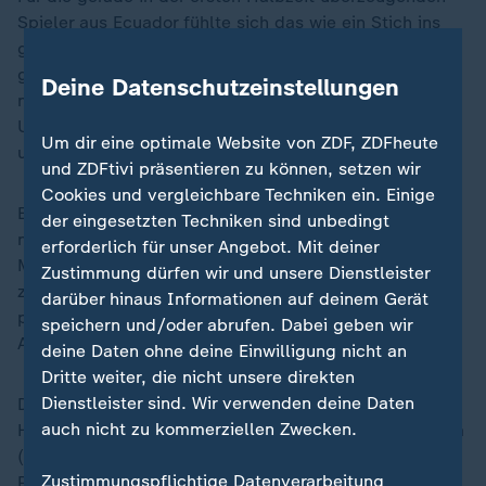
Spieler aus Ecuador fühlte sich das wie ein Stich ins
gelbe Herz an. Auch für die Anhänger, die schon den
ganzen Tag die Stadt an der Ostküste in Beschlag
Deine Datenschutzeinstellungen
nahmen, in der einst vor 250 Jahren die
Unabhängigkeitserklärung der Vereinigten Staaten
Um dir eine optimale Website von ZDF, ZDFheute
unterzeichnet wurde.
und ZDFtivi präsentieren zu können, setzen wir
Cookies und vergleichbare Techniken ein. Einige
Ecuadors Nationalcoach Sebastian Beccacece wollte
der eingesetzten Techniken sind unbedingt
nicht lange hadern über den Nackenschlag: "In dem
erforderlich für unser Angebot. Mit deiner
Moment des Schmerzes dürfen wir nicht aufhören uns
Zustimmung dürfen wir und unsere Dienstleister
zu vertrauen - denn das hat uns hierher gebracht." Ihn
darüber hinaus Informationen auf deinem Gerät
plage "ein Gefühl der Ohnmacht", gestand der
speichern und/oder abrufen. Dabei geben wir
Argentinier.
deine Daten ohne deine Einwilligung nicht an
Dritte weiter, die nicht unsere direkten
Dienstleister sind. Wir verwenden deine Daten
Der Verlierer beklagte insgesamt drei Alutreffer. Der in
auch nicht zu kommerziellen Zwecken.
Hamburg geborene John Yeboah (23.) und Alan Minda
(30.) hatten in der stärksten Phase bereits vor der
Zustimmungspflichtige Datenverarbeitung
Pause Pech bei ihren Lattenschüssen.