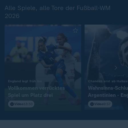
Alle Spiele, alle Tore der Fußball-WM
2026
:
England legt früh los
Chancen erst ab Halbzei
Vollkommen verrücktes
Wahnsinns-Schlu
Spiel um Platz drei
Argentinien - En
Video
13:33
Video
9:57