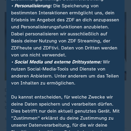
• Personalisierung:
Die Speicherung von
bestimmten Interaktionen ermöglicht uns, dein
Erlebnis im Angebot des ZDF an dich anzupassen
und Personalisierungsfunktionen anzubieten.
Dabei personalisieren wir ausschließlich auf
Basis deiner Nutzung von ZDF Streaming, der
ZDFheute und ZDFtivi. Daten von Dritten werden
von uns nicht verwendet.
• Social Media und externe Drittsysteme:
Wir
nutzen Social-Media-Tools und Dienste von
anderen Anbietern. Unter anderem um das Teilen
von Inhalten zu ermöglichen.
Das DFB-Team hat den WM-Neuling aus Curaçao nur kurz von
der Sensation träumen lassen, dann drehte Deutschland auf
Du kannst entscheiden, für welche Zwecke wir
und hat das Weiterkommen in der Gruppe E damit bereits so
deine Daten speichern und verarbeiten dürfen.
gut wie sicher.
Dies betrifft nur dein aktuell genutztes Gerät. Mit
"Zustimmen" erklärst du deine Zustimmung zu
14.06.2026 | 10:45 min
unserer Datenverarbeitung, für die wir deine