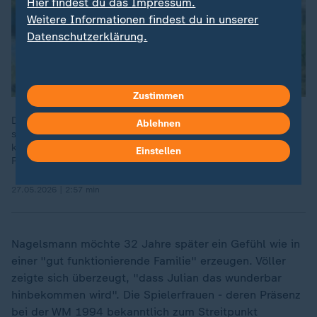
Hier findest du das Impressum.
Weitere Informationen findest du in unserer
Datenschutzerklärung.
Zustimmen
Das Hauptaugenmerk des Bundestrainers Julian Nagelsmann
Ablehnen
solle darauf liegen, „aus 26 Spielern ein Nationalteam zu
kreieren, sowohl auf als auch neben dem Platz“, so ZDF-
Einstellen
Reporterin Lili Engels.
27.05.2026 | 2:57 min
Nagelsmann möchte 32 Jahre später ein Gefühl wie in
einer "gut funktionierende Familie" erzeugen. Völler
zeigte sich überzeugt, "dass Julian das wunderbar
hinbekommen wird". Die Spielerfrauen - deren Präsenz
bei der WM 1994 bekanntlich zum Streitpunkt