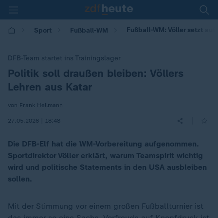
Fußball-WM: Völler setzt au
Sport
Fußball-WM
DFB-Team startet ins Trainingslager
Politik soll draußen bleiben: Völlers
:
Lehren aus Katar
von Frank Hellmann
|
27.05.2026 | 18:48
Die DFB-Elf hat die WM-Vorbereitung aufgenommen.
Sportdirektor Völler erklärt, warum Teamspirit wichtig
wird und politische Statements in den USA ausbleiben
sollen.
Mit der Stimmung vor einem großen Fußballturnier ist
das immer so eine Sache. Vorfreude auf Knopfdruck ist