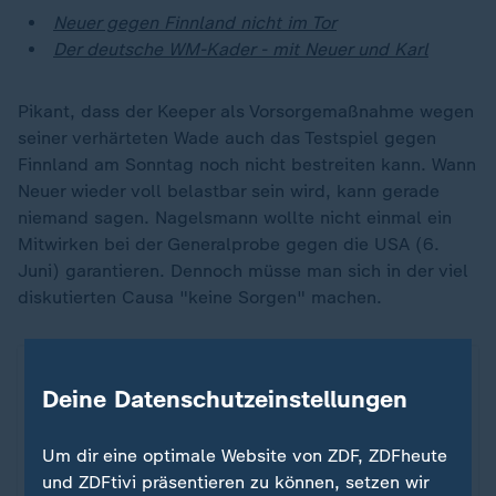
Neuer gegen Finnland nicht im Tor
Der deutsche WM-Kader - mit Neuer und Karl
Pikant, dass der Keeper als Vorsorgemaßnahme wegen
seiner verhärteten Wade auch das Testspiel gegen
Finnland am Sonntag noch nicht bestreiten kann. Wann
Neuer wieder voll belastbar sein wird, kann gerade
niemand sagen. Nagelsmann wollte nicht einmal ein
Mitwirken bei der Generalprobe gegen die USA (6.
Juni) garantieren. Dennoch müsse man sich in der viel
diskutierten Causa "keine Sorgen" machen.
Deine Datenschutzeinstellungen
Um dir eine optimale Website von ZDF, ZDFheute
und ZDFtivi präsentieren zu können, setzen wir