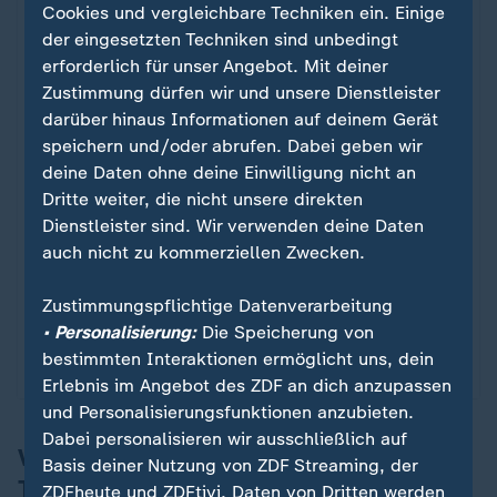
Cookies und vergleichbare Techniken ein. Einige
der eingesetzten Techniken sind unbedingt
erforderlich für unser Angebot. Mit deiner
Zustimmung dürfen wir und unsere Dienstleister
darüber hinaus Informationen auf deinem Gerät
Sport | Fußball-WM
speichern und/oder abrufen. Dabei geben wir
WM-Testspiel: Deutschland -
:
deine Daten ohne deine Einwilligung nicht an
Finnland
Dritte weiter, die nicht unsere direkten
Dienstleister sind. Wir verwenden deine Daten
Findet Bundestrainer Nagelsmann seine erste Elf?
auch nicht zu kommerziellen Zwecken.
Der letzte WM-Test auf deutschem Boden ehe es in
die USA geht: Deutschland gegen Finnland - live
Zustimmungspflichtige Datenverarbeitung
aus Mainz am Sonntag ab 20:15 Uhr.
• Personalisierung:
Die Speicherung von
bestimmten Interaktionen ermöglicht uns, dein
Video
213:00
Erlebnis im Angebot des ZDF an dich anzupassen
und Personalisierungsfunktionen anzubieten.
Dabei personalisieren wir ausschließlich auf
Völler: "Gehören nicht zu den
Basis deiner Nutzung von ZDF Streaming, der
Topfavoriten"
ZDFheute und ZDFtivi. Daten von Dritten werden