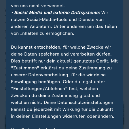
von uns nicht verwendet.
Was ist für den vierfachen Weltmeister bei diesem XXL-
• Social Media und externe Drittsysteme:
Wir
Turnier möglich? "Wir gehören nicht zu den absoluten
nutzen Social-Media-Tools und Dienste von
Topfavoriten. Aber es wird schwer sein, gegen uns zu
anderen Anbietern. Unter anderem um das Teilen
gewinnen", sagte Völler, der vor allem dem Teamgeist
von Inhalten zu ermöglichen.
eine große Rolle zuschrieb.
Du kannst entscheiden, für welche Zwecke wir
Bei seiner letzten WM 1994 als Nationalspieler sei
deine Daten speichern und verarbeiten dürfen.
Deutschland im Viertelfinale gegen Bulgarien (1:2) vor
Dies betrifft nur dein aktuell genutztes Gerät. Mit
allem an sich selbst gescheitert. "Wir waren damals
"Zustimmen" erklärst du deine Zustimmung zu
sogar besser als 1990, aber es hat in der Mannschaft
unserer Datenverarbeitung, für die wir deine
nicht gestimmt. Es gab Ungereimtheiten und immer
Einwilligung benötigen. Oder du legst unter
Unruhe."
"Einstellungen/Ablehnen" fest, welchen
Zwecken du deine Zustimmung gibst und
welchen nicht. Deine Datenschutzeinstellungen
kannst du jederzeit mit Wirkung für die Zukunft
in deinen Einstellungen widerrufen oder ändern.