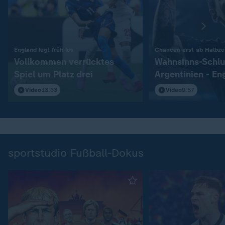
:
England legt früh los
Chancen erst ab Halbzei
Vollkommen verrücktes
Wahnsinns-Schlu
Spiel um Platz drei
Argentinien - En
Video
13:33
Video
9:57
sportstudio Fußball-Dokus