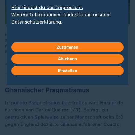
Hier findest du das Impressum.
Weitere Informationen findest du in unserer
Datenschutzerklärung.
Haiti ist bereits ausgeschieden, lässt gegen Marokko jedoch
alles auf dem Rasen und erzielt seine ersten Tore bei dieser
WM. Beide Teams liefern sich einen spektakulären
Zustimmen
Schlagabtausch.
Ablehnen
25.06.2026 | 9:09 min
Einstellen
Ghanaischer Pragmatismus
In puncto Pragmatismus übertroffen wird Hakimi da
„
nur noch von Carlos Queiroz (73). Befragt zur
destruktiven Spielweise seiner Mannschaft beim 0:0
gegen England dozierte Ghanas erfahrener Coach: