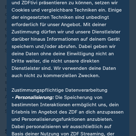
und ZDFtivi präsentieren zu können, setzen wir
Ein dürftiges Ergebnis für Asien - für die Afrikaner
Cookies und vergleichbare Techniken ein. Einige
dagegen ist die Endrunde bereits jetzt ein großer
der eingesetzten Techniken sind unbedingt
Erfolg: Mal, wie im Fall von Ghana oder Kap Verde,
erforderlich für unser Angebot. Mit deiner
dank ausgefeilter Defensivarbeit. Mal, wie bei
Zustimmung dürfen wir und unsere Dienstleister
Marokko, der Elfenbeinküste, dem Senegal oder
darüber hinaus Informationen auf deinem Gerät
Algerien, auch wegen der Unberechenbarkeit ihrer
speichern und/oder abrufen. Dabei geben wir
Sturmreihen.
deine Daten ohne deine Einwilligung nicht an
Dritte weiter, die nicht unsere direkten
Vladimir Petkovic weiß um die länderübergreifende
Dienstleister sind. Wir verwenden deine Daten
Bedeutung der beachtlichen Zwischenbilanz. "Es ist
auch nicht zu kommerziellen Zwecken.
sehr wichtig für den ganzen afrikanischen Kontinent",
betont Algeriens Nationalcoach. Denn: "Die Teams aus
Zustimmungspflichtige Datenverarbeitung
Afrika zeigen starke Leistungen - und dass sie
• Personalisierung:
Die Speicherung von
mithalten können. Das ist sehr wichtig für das
bestimmten Interaktionen ermöglicht uns, dein
Selbstvertrauen."
Erlebnis im Angebot des ZDF an dich anzupassen
und Personalisierungsfunktionen anzubieten.
Dabei personalisieren wir ausschließlich auf
Selbstbewusste Marokkaner
Basis deiner Nutzung von ZDF Streaming, der