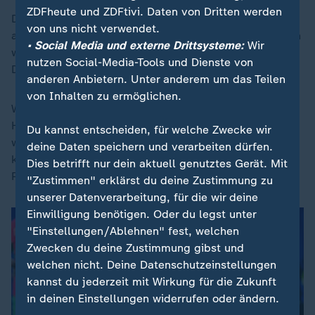
ZDFheute und ZDFtivi. Daten von Dritten werden
Die besten Aussichten, es wieder weit zu bringen, hat
von uns nicht verwendet.
aus afrikanischer Sicht Marokko. Mit den Niederlanden
• Social Media und externe Drittsysteme:
Wir
wartet auf den WM-Vierten von 2022 in der Nacht auf
nutzen Social-Media-Tools und Dienste von
Dienstag allerdings eine große Hürde.
anderen Anbietern. Unter anderem um das Teilen
von Inhalten zu ermöglichen.
Was die Gegner angeht, erwähnt ihr Topstar Achraf
Hakimi dazu, habe Marokko keine Präferenzen. "Alle
Du kannst entscheiden, für welche Zwecke wir
wissen, dass wir hier sind, um so weit wie möglich zu
deine Daten speichern und verarbeiten dürfen.
kommen", stellte der Champions-League-Sieger von
Dies betrifft nur dein aktuell genutztes Gerät. Mit
Paris Saint-Germain stattdessen klar.
"Zustimmen" erklärst du deine Zustimmung zu
unserer Datenverarbeitung, für die wir deine
Einwilligung benötigen. Oder du legst unter
"Einstellungen/Ablehnen" fest, welchen
Zwecken du deine Zustimmung gibst und
welchen nicht. Deine Datenschutzeinstellungen
kannst du jederzeit mit Wirkung für die Zukunft
in deinen Einstellungen widerrufen oder ändern.