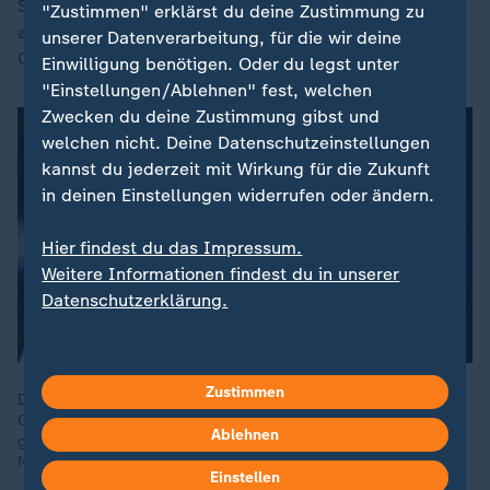
Spanier seine Spieler bereits informiert haben, dass er
"Zustimmen" erklärst du deine Zustimmung zu
am Saisonende nach zehn Jahren als Manchester-
unserer Datenverarbeitung, für die wir deine
Coach zurücktreten wird.
Einwilligung benötigen. Oder du legst unter
"Einstellungen/Ablehnen" fest, welchen
Zwecken du deine Zustimmung gibst und
welchen nicht. Deine Datenschutzeinstellungen
kannst du jederzeit mit Wirkung für die Zukunft
in deinen Einstellungen widerrufen oder ändern.
Hier findest du das Impressum.
Weitere Informationen findest du in unserer
Datenschutzerklärung.
Zustimmen
Der FC Arsenal steht erstmals seit 20 Jahren wieder in einem
Champions-League-Finale. Den "Gunners" genügt ein Tor
Ablehnen
gegen Atletico Madrid, das sich nach Kräften gegen die
Niederlage wehrt.
Einstellen