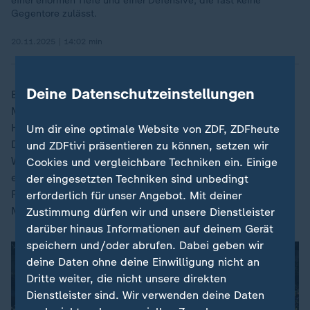
einer enormen Tiefe und einer Defensive, die fast keine
Gegentore zulässt.
20.11.2025 | 14:02 min
Deine Datenschutzeinstellungen
Bei vier Punkten Rückstand in der Tabelle kann
Manchester City den Spitzenreiter aus der englischen
Hauptstadt am letzten Spieltag nicht mehr überholen.
Um dir eine optimale Website von ZDF, ZDFheute
Der FC Arsenal, der zuletzt 2004 unter Trainer Arsène
und ZDFtivi präsentieren zu können, setzen wir
Wenger Meister wurden, hatte am Montagabend dank
Cookies und vergleichbare Techniken ein. Einige
eines Treffers von Havertz sein Heimspiel gegen den
der eingesetzten Techniken sind unbedingt
FC Burnley mit 1:0 gewonnen. Nun ist es der 14.
erforderlich für unser Angebot. Mit deiner
Meister-Titel für die Londoner.
Zustimmung dürfen wir und unsere Dienstleister
darüber hinaus Informationen auf deinem Gerät
speichern und/oder abrufen. Dabei geben wir
deine Daten ohne deine Einwilligung nicht an
Dritte weiter, die nicht unsere direkten
Dienstleister sind. Wir verwenden deine Daten