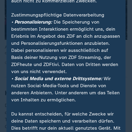
auch nicht zu kommerziellen Zwecken.
Zustimmungspflichtige Datenverarbeitung
• Personalisierung:
Die Speicherung von
bestimmten Interaktionen ermöglicht uns, dein
Erlebnis im Angebot des ZDF an dich anzupassen
und Personalisierungsfunktionen anzubieten.
Arsenal-Fans versammeln sich am Stadion nachdem festeht,
Dabei personalisieren wir ausschließlich auf
dass der Verein die Premier League gewonnen hat.
Basis deiner Nutzung von ZDF Streaming, der
Quelle: AP Photo/Alberto Pezzali
ZDFheute und ZDFtivi. Daten von Dritten werden
von uns nicht verwendet.
• Social Media und externe Drittsysteme:
Wir
nutzen Social-Media-Tools und Dienste von
Kein dritter Titel für Guardiola
anderen Anbietern. Unter anderem um das Teilen
von Inhalten zu ermöglichen.
Damit verpasst Star-Trainer
Pep Guardiola
in seiner
offenbar letzten Spielzeit die Chance auf einen dritten
Du kannst entscheiden, für welche Zwecke wir
Titel, nachdem City bereits den Ligapokal und den FA
deine Daten speichern und verarbeiten dürfen.
Cup gewonnen hat. Laut Medienberichten soll der
Dies betrifft nur dein aktuell genutztes Gerät. Mit