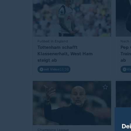
:
Fußball in England
:
Nach z
Tottenham schafft
Pep 
Klassenerhalt, West Ham
Trai
steigt ab
ab
mit Video
15:28
Vi
De
Champions League
Blasse