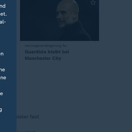
und
et.
al-
:
Vertragsverlängerung fix
r
Guardiola bleibt bei
en
Manchester City
ne
ine
ne
g
als Spieler fast
wann er