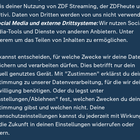
is deiner Nutzung von ZDF Streaming, der ZDFheute 
tivi. Daten von Dritten werden von uns nicht verwend
ocial Media und externe Drittsysteme:
Wir nutzen Soci
ia-Tools und Dienste von anderen Anbietern. Unter
erem um das Teilen von Inhalten zu ermöglichen.
hrung verspielt
:
Pleitenserie für Manchester City
Pleite für Manchester City
Guardiola: "Momentan seh
kannst entscheiden, für welche Zwecke wir deine Dat
zerbrechlich"
ichern und verarbeiten dürfen. Dies betrifft nur dein
von Florian Vonholdt
uell genutztes Gerät. Mit "Zustimmen" erklärst du dei
mit Video
6:44
timmung zu unserer Datenverarbeitung, für die wir de
willigung benötigen. Oder du legst unter
nstellungen/Ablehnen" fest, welchen Zwecken du dei
timmung gibst und welchen nicht. Deine
enschutzeinstellungen kannst du jederzeit mit Wirkun
uardiola Sala wurde 1971 in
Spanien
geboren und war 
 die Zukunft in deinen Einstellungen widerrufen oder
 für den
FC Barcelona
aktiv. Als Trainer von Barca ge
ern.