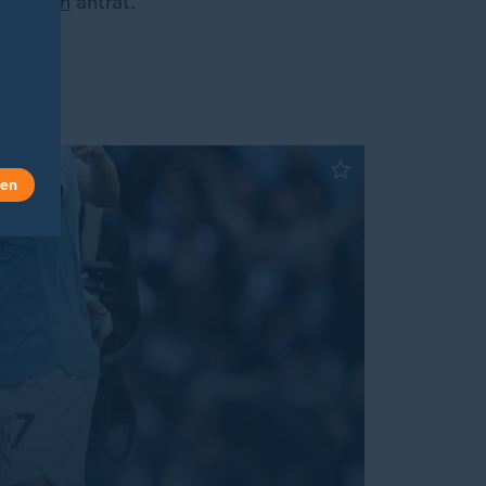
München
antrat.
len