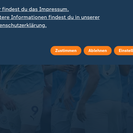
, ehe er seine nächste Trainerstation beim
FC Bayern 
iert Guardiola
Manchester City
in der Premier League.
r findest du das Impressum.
tere Informationen findest du in unserer
enschutzerklärung.
Zustimmen
Ablehnen
Einstel