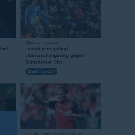
:
Champions League
ässt
Leverkusen gelingt
Überraschungssieg gegen
Manchester City
mit Video
2:57
Konkretes Angebot von ManCity?