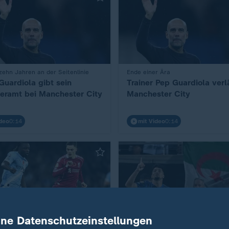
ehn Jahren an der Seitenlinie
:
Ende einer Ära
Guardiola gibt sein
Trainer Pep Guardiola verl
neramt bei Manchester City
Manchester City
deo
0:14
mit Video
0:14
ine Datenschutzeinstellungen
r Florian Wirtz wird ausgewechselt
Achtelfinale der Klub-WM