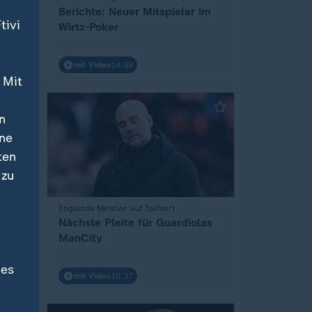
:
hend
Berichte: Neuer Mitspieler im
tivi
Wirtz-Poker
mit Video
14:39
 Mit
n
ine
ten
 zu
:
Englands Meister auf Talfahrt
 Day
Nächste Pleite für Guardiolas
ManCity
des
mit Video
16:37