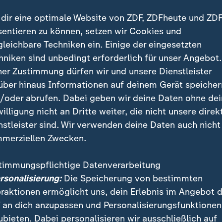
:
ity verpasst Liverpool
Al-Hilal schlägt überrasc
dir eine optimale Website von ZDF, ZDFheute und ZDF
 Abreibung
Manchester City
sentieren zu können, setzen wir Cookies und
gleichbare Techniken ein. Einige der eingesetzten
t Video
14:55
hniken sind unbedingt erforderlich für unser Angebot.
ner Zustimmung dürfen wir und unsere Dienstleister
über hinaus Informationen auf deinem Gerät speicher
/oder abrufen. Dabei geben wir deine Daten ohne de
willigung nicht an Dritte weiter, die nicht unsere direk
nstleister sind. Wir verwenden deine Daten auch nicht
merziellen Zwecken.
l erteilt Lehrstunde
:
1:1 gegen Everton
kel für Guardiola und
ManCity: Auch am Boxing
timmungspflichtige Datenverarbeitung
ity
kein Sieg
ersonalisierung:
Die Speicherung von bestimmten
eraktionen ermöglicht uns, dein Erlebnis im Angebot 
mit Video
16:37
 an dich anzupassen und Personalisierungsfunktionen
ubieten. Dabei personalisieren wir ausschließlich auf