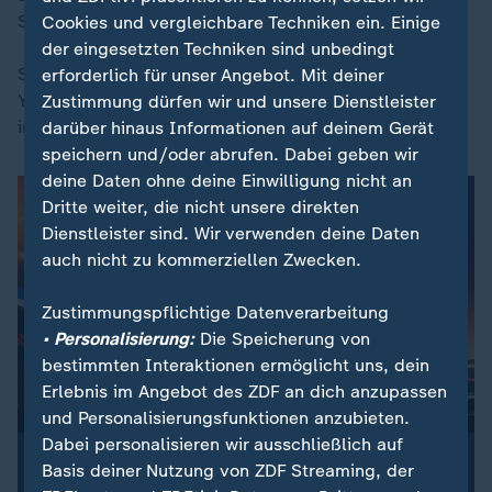
Siegerehrung
Cookies und vergleichbare Techniken ein. Einige
der eingesetzten Techniken sind unbedingt
SailGP bei sportstudio.de: 6. Rennen aus New
erforderlich für unser Angebot. Mit deiner
York/USA mit Kommentator Nils Kaben ab 21.30 Uhr
Zustimmung dürfen wir und unsere Dienstleister
im Livestream
darüber hinaus Informationen auf deinem Gerät
speichern und/oder abrufen. Dabei geben wir
deine Daten ohne deine Einwilligung nicht an
Dritte weiter, die nicht unsere direkten
Dienstleister sind. Wir verwenden deine Daten
auch nicht zu kommerziellen Zwecken.
Zustimmungspflichtige Datenverarbeitung
• Personalisierung:
Die Speicherung von
bestimmten Interaktionen ermöglicht uns, dein
Erlebnis im Angebot des ZDF an dich anzupassen
und Personalisierungsfunktionen anzubieten.
Dabei personalisieren wir ausschließlich auf
:
ZDFsportstudio Update
Basis deiner Nutzung von ZDF Streaming, der
Dein Newsletter zur Fußball-WM 2026