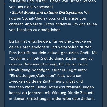
ZDFheute und ZDFtivi. Daten von Dritten werden
Alle Highlights der WM-Spiele aus der Nacht, Updates
von uns nicht verwendet.
zum DFB-Team und die wichtigsten Nachrichten zur
• Social Media und externe Drittsysteme:
Wir
Fußball-WM 2026 – kompakt und aktuell. Jetzt
abonnieren!
nutzen Social-Media-Tools und Dienste von
anderen Anbietern. Unter anderem um das Teilen
von Inhalten zu ermöglichen.
Newsletter abonnieren
Du kannst entscheiden, für welche Zwecke wir
Mit dem Abonnieren-Button akzeptieren Sie unsere
Nutzungsbedingungen.
deine Daten speichern und verarbeiten dürfen.
Dies betrifft nur dein aktuell genutztes Gerät. Mit
"Zustimmen" erklärst du deine Zustimmung zu
unserer Datenverarbeitung, für die wir deine
Einwilligung benötigen. Oder du legst unter
BETA
"Einstellungen/Ablehnen" fest, welchen
PSG vs. Arsenal: Was denkst du
Zwecken du deine Zustimmung gibst und
welchen nicht. Deine Datenschutzeinstellungen
über das Champions-League-
kannst du jederzeit mit Wirkung für die Zukunft
Finale?
in deinen Einstellungen widerrufen oder ändern.
3 Beiträge