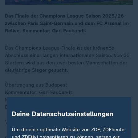
Das Finale der Champions-League-Saison 2025/26
zwischen Paris Saint-Germain und dem FC Arsenal im
Relive. Kommentar: Gari Paubandt.
Das Champions-League-Finale ist der krönende
Abschluss einer langen internationalen Saison. Von 36
Startern wird aus den zwei besten Mannschaften der
diesjährige Sieger gesucht.
Übertragung aus Budapest
Kommentator: Gari Paubandt
Moderation: Jochen Breyer
Experten: Per Mertesacker, Christoph Kramer
Deine Datenschutzeinstellungen
Verlängerung und Elfmeterschießen möglich
Um dir eine optimale Website von ZDF, ZDFheute
anschl.
und ZDFtivi präsentieren zu können, setzen wir