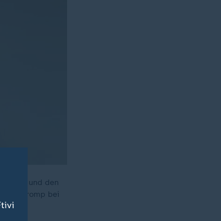
schlands und den
n", so Kromp bei
tivi