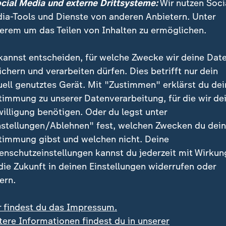
ocial Media und externe Drittsysteme:
Wir nutzen Soci
ia-Tools und Dienste von anderen Anbietern. Unter
erem um das Teilen von Inhalten zu ermöglichen.
kannst entscheiden, für welche Zwecke wir deine Dat
ichern und verarbeiten dürfen. Dies betrifft nur dein
uell genutztes Gerät. Mit "Zustimmen" erklärst du dei
timmung zu unserer Datenverarbeitung, für die wir de
willigung benötigen. Oder du legst unter
nstellungen/Ablehnen" fest, welchen Zwecken du dei
timmung gibst und welchen nicht. Deine
enschutzeinstellungen kannst du jederzeit mit Wirkun
 die Zukunft in deinen Einstellungen widerrufen oder
ern.
r findest du das Impressum.
ewarnt: Ihr Gruppengegner Elfenbeinküste gewinnt das Test
tere Informationen findest du in unserer
reich mit 2:1.