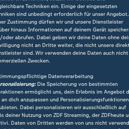
gleichbare Techniken ein. Einige der eingesetzten
hniken sind unbedingt erforderlich für unser Angebot.
ner Zustimmung dürfen wir und unsere Dienstleister
üste-Coach Faé beendete eigene Kar
über hinaus Informationen auf deinem Gerät speicher
/oder abrufen. Dabei geben wir deine Daten ohne de
willigung nicht an Dritte weiter, die nicht unsere direk
nstleister sind. Wir verwenden deine Daten auch nicht
kaum erwarten, dass es losgeht. Das ist ein großer 
merziellen Zwecken.
gte Nationaltrainer Emerse Faé, der zwar zuerst U17-
e, aber im eigenen Land hoch angesehen wird.
timmungspflichtige Datenverarbeitung
ersonalisierung:
Die Speicherung von bestimmten
während des laufenden Afrika-Cups als Cheftrainer ans
eraktionen ermöglicht uns, dein Erlebnis im Angebot 
vé Renard aufrückte - und am Ende den frenetisch b
 an dich anzupassen und Personalisierungsfunktionen
ern konnte. Sein Verantwortungsbewusstsein ist groß,
ubieten. Dabei personalisieren wir ausschließlich auf
ündung bereits mit 28 Jahren die aktive Karriere auf
is deiner Nutzung von ZDF Streaming, der ZDFheute 
tivi. Daten von Dritten werden von uns nicht verwend