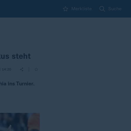
Merkliste
Suche
us steht
|
| 14:20
a ins Turnier.