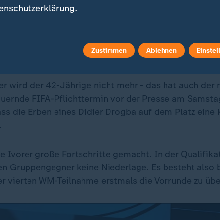
enschutzerklärung.
Zustimmen
Ablehnen
Einstel
 besserer Taktiker als Redner
r wird der 42-Jährige nicht mehr - das hat auch der n
auernde FIFA-Pflichttermin vor der Presse am Samstag
dass die Erben eines Didier Drogba auf dem Platz eine 
.
 Ivorer große Fortschritte gemacht. In der Qualifikat
en Gruppengegner keine Niederlage. Es besteht also 
er vierten WM-Teilnahme erstmals die Vorrunde zu übe