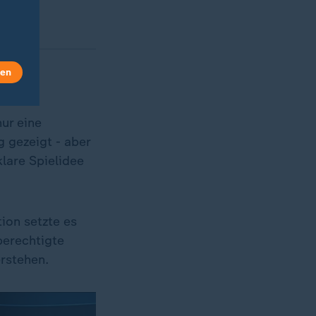
len
ur eine
 gezeigt - aber
klare Spielidee
ion setzte es
berechtigte
rstehen.