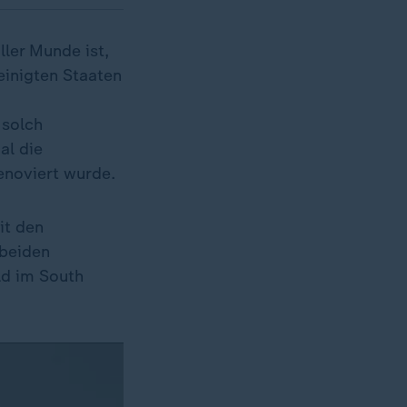
ller Munde ist,
einigten Staaten
 solch
al die
enoviert wurde.
it den
 beiden
ld im South