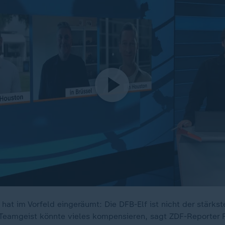
at im Vorfeld eingeräumt: Die DFB-Elf ist nicht der stärks
 Teamgeist könnte vieles kompensieren, sagt ZDF-Reporter F