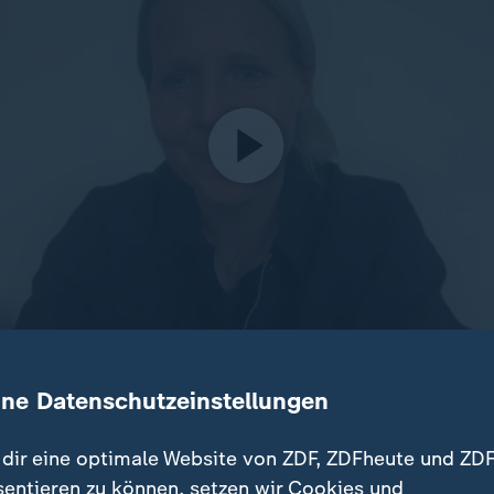
ine Datenschutzeinstellungen
in Friederike Kromp spricht über die Turnierchancen Deut
açao. "Es wird einen deutlichen Sieg für Deutschland gebe
dir eine optimale Website von ZDF, ZDFheute und ZDF
sentieren zu können, setzen wir Cookies und