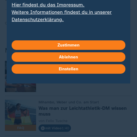
Hier findest du das Impressum.
Weitere Informationen findest du in unserer
Datenschutzerklärung.
Quelle:
SID, dpa
Zustimmen
Mehr zu den Finals
Ablehnen
:
Leichtathletik - Die Finals
Einstellen
Klosterhalfen verpasst WM-Norm
:
Mihambo, Weber und Co. am Start
Was man zur Leichtathletik-DM wissen
muss
von Felix Tusche
FAQ
mit Video
1:40