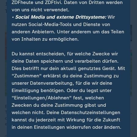
ZDFheute und ZDFtivi. Daten von Dritten werden
14,24 Metern, die Berlinerin hatte zuletzt bei der
von uns nicht verwendet.
Team-EM für einen deutschen Erfolg gesorgt.
• Social Media und externe Drittsysteme:
Wir
nutzen Social-Media-Tools und Dienste von
anderen Anbietern. Unter anderem um das Teilen
von Inhalten zu ermöglichen.
Du kannst entscheiden, für welche Zwecke wir
deine Daten speichern und verarbeiten dürfen.
Dies betrifft nur dein aktuell genutztes Gerät. Mit
"Zustimmen" erklärst du deine Zustimmung zu
unserer Datenverarbeitung, für die wir deine
Einwilligung benötigen. Oder du legst unter
"Einstellungen/Ablehnen" fest, welchen
Zwecken du deine Zustimmung gibst und
Beim Flag Football kämpfen zehn Spieler um Punkte durch
welchen nicht. Deine Datenschutzeinstellungen
Touchdown in der Endzone. Der Name kommt von den Bändern,
die sie an einem Hüftgurt tragen. Bei den Finals ist der Sport
kannst du jederzeit mit Wirkung für die Zukunft
erstmals dabei.
in deinen Einstellungen widerrufen oder ändern.
01.08.2025 | 1:27 min