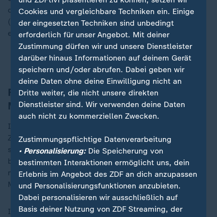
die zweimalige Olympiasiegerin Valerie Allmann
Cookies und vergleichbare Techniken ein. Einige
(USA/73,52 Meter) präsentiert sich in dieser Saison
der eingesetzten Techniken sind unbedingt
erneut in herausragender Verfassung.
erforderlich für unser Angebot. Mit deiner
Zustimmung dürfen wir und unsere Dienstleister
darüber hinaus Informationen auf deinem Gerät
Was man zur Leichtathletik-DM wissen muss
speichern und/oder abrufen. Dabei geben wir
deine Daten ohne deine Einwilligung nicht an
Favoritensieg im Hochsprung der
Dritte weiter, die nicht unsere direkten
Männer
Dienstleister sind. Wir verwenden deine Daten
auch nicht zu kommerziellen Zwecken.
Im Hochsprung siegte Favorit Tobias Potye. Der EM-
Zweite von München 2022 egalisierte mit 2,26 Metern
Zustimmungspflichtige Datenverarbeitung
seine Saisonbestleistung. Potye ist in seiner Karriere
• Personalisierung:
Die Speicherung von
bereits 2,34 Meter gesprungen, hatte aber dann auch
bestimmten Interaktionen ermöglicht uns, dein
mit Verletzungsproblemen zu kämpfen. An 2,31
Erlebnis im Angebot des ZDF an dich anzupassen
Metern scheiterte der 30-Jährige diesmal dreimal.
und Personalisierungsfunktionen anzubieten.
Dabei personalisieren wir ausschließlich auf
Basis deiner Nutzung von ZDF Streaming, der
Im Dreisprung der Frauen siegte Caroline Joyeux mit